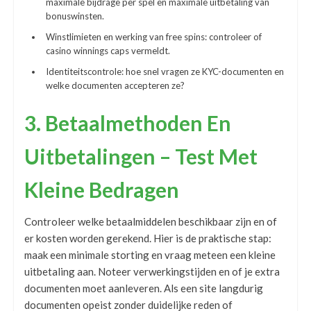
maximale bijdrage per spel en maximale uitbetaling van
bonuswinsten.
Winstlimieten en werking van free spins: controleer of
casino winnings caps vermeldt.
Identiteitscontrole: hoe snel vragen ze KYC-documenten en
welke documenten accepteren ze?
3. Betaalmethoden En
Uitbetalingen – Test Met
Kleine Bedragen
Controleer welke betaalmiddelen beschikbaar zijn en of
er kosten worden gerekend. Hier is de praktische stap:
maak een minimale storting en vraag meteen een kleine
uitbetaling aan. Noteer verwerkingstijden en of je extra
documenten moet aanleveren. Als een site langdurig
documenten opeist zonder duidelijke reden of