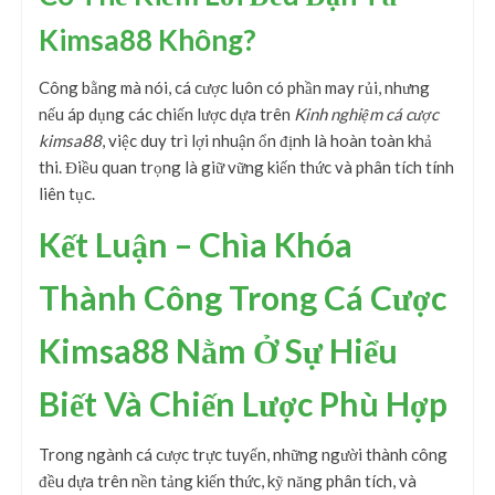
Kimsa88 Không?
Công bằng mà nói, cá cược luôn có phần may rủi, nhưng
nếu áp dụng các chiến lược dựa trên
Kinh nghiệm cá cược
kimsa88
, việc duy trì lợi nhuận ổn định là hoàn toàn khả
thi. Điều quan trọng là giữ vững kiến thức và phân tích tính
liên tục.
Kết Luận – Chìa Khóa
Thành Công Trong Cá Cược
Kimsa88 Nằm Ở Sự Hiểu
Biết Và Chiến Lược Phù Hợp
Trong ngành cá cược trực tuyến, những người thành công
đều dựa trên nền tảng kiến thức, kỹ năng phân tích, và