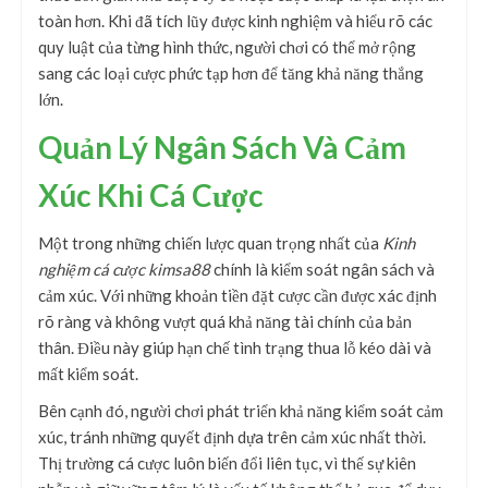
toàn hơn. Khi đã tích lũy được kinh nghiệm và hiểu rõ các
quy luật của từng hình thức, người chơi có thể mở rộng
sang các loại cược phức tạp hơn để tăng khả năng thắng
lớn.
Quản Lý Ngân Sách Và Cảm
Xúc Khi Cá Cược
Một trong những chiến lược quan trọng nhất của
Kinh
nghiệm cá cược kimsa88
chính là kiểm soát ngân sách và
cảm xúc. Với những khoản tiền đặt cược cần được xác định
rõ ràng và không vượt quá khả năng tài chính của bản
thân. Điều này giúp hạn chế tình trạng thua lỗ kéo dài và
mất kiểm soát.
Bên cạnh đó, người chơi phát triển khả năng kiểm soát cảm
xúc, tránh những quyết định dựa trên cảm xúc nhất thời.
Thị trường cá cược luôn biến đổi liên tục, vì thế sự kiên