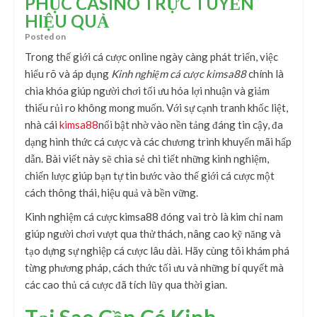
PHỤC CASINO TRỰC TUYẾN
HIỆU QUẢ
Posted on
Trong thế giới cá cược online ngày càng phát triển, việc
hiểu rõ và áp dụng
Kinh nghiệm cá cược kimsa88
chính là
chìa khóa giúp người chơi tối ưu hóa lợi nhuận và giảm
thiểu rủi ro không mong muốn. Với sự cạnh tranh khốc liệt,
nhà cái
kimsa88
nổi bật nhờ vào nền tảng đáng tin cậy, đa
dạng hình thức cá cược và các chương trình khuyến mãi hấp
dẫn. Bài viết này sẽ chia sẻ chi tiết những kinh nghiệm,
chiến lược giúp bạn tự tin bước vào thế giới cá cược một
cách thông thái, hiệu quả và bền vững.
Kinh nghiệm cá cược kimsa88 đóng vai trò là kim chỉ nam
giúp người chơi vượt qua thử thách, nâng cao kỹ năng và
tạo dựng sự nghiệp cá cược lâu dài. Hãy cùng tôi khám phá
từng phương pháp, cách thức tối ưu và những bí quyết mà
các cao thủ cá cược đã tích lũy qua thời gian.
Tại Sao Cần Có Kinh