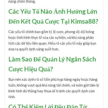
năng chiến thắng.
Các Yếu Tố Nào Ảnh Hưởng Lớn
Đến Kết Quả Cược Tại Kimsa88?
Các yếu tố chính bao gồm tỷ lệ cược, phong độ đội bóng
hoặc tình hình thực tế của các sự kiện, và khả năng phân
tích các dữ liệu liên quan. Hiểu rõ các yếu tố này giúp bạn
đưa ra quyết định sáng suốt hơn.
Làm Sao Để Quản Lý Ngân Sách
Cược Hiệu Quả?
Bạn nên xác định rõ số tiền phù hợp hàng ngày hoặc hàng
tuần, không vượt quá khả năng tài chính, và luôn giữ tâm lý
bình tĩnh dù thắng hay thua để tránh các quyết định cảm
tính.
Có Thể Kiếm Lời Đều Đặn Từ