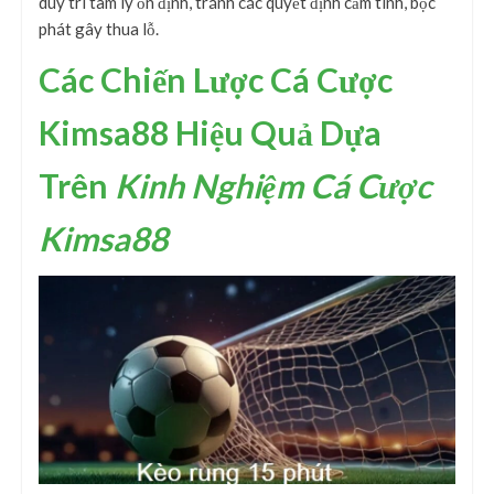
duy trì tâm lý ổn định, tránh các quyết định cảm tính, bộc
phát gây thua lỗ.
Các Chiến Lược Cá Cược
Kimsa88 Hiệu Quả Dựa
Trên
Kinh Nghiệm Cá Cược
Kimsa88