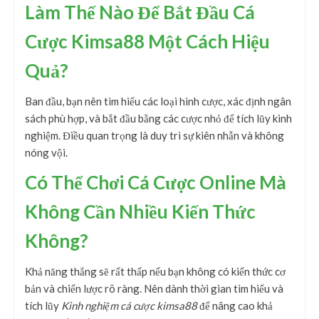
Làm Thế Nào Để Bắt Đầu Cá
Cược Kimsa88 Một Cách Hiệu
Quả?
Ban đầu, bạn nên tìm hiểu các loại hình cược, xác định ngân
sách phù hợp, và bắt đầu bằng các cược nhỏ để tích lũy kinh
nghiệm. Điều quan trọng là duy trì sự kiên nhẫn và không
nóng vội.
Có Thể Chơi Cá Cược Online Mà
Không Cần Nhiều Kiến Thức
Không?
Khả năng thắng sẽ rất thấp nếu bạn không có kiến thức cơ
bản và chiến lược rõ ràng. Nên dành thời gian tìm hiểu và
tích lũy
Kinh nghiệm cá cược kimsa88
để nâng cao khả