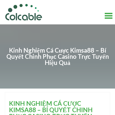
Skip
to
content
Skip
to
content
Kinh Nghiệm Cá Cược Kimsa88 – Bí
Quyết Chinh Phục Casino Trực Tuyến
Hiệu Quả
KINH NGHIỆM CÁ CƯỢC
KIMSA88 – BÍ QUYẾT CHINH