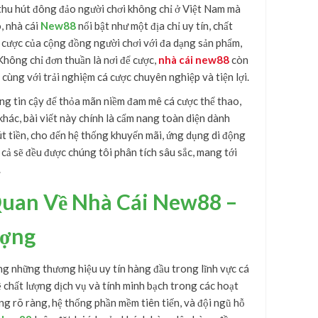
thu hút đông đảo người chơi không chỉ ở Việt Nam mà
, nhà cái
New88
nổi bật như một địa chỉ uy tín, chất
cá cược của cộng đồng người chơi với đa dạng sản phẩm,
 Không chỉ đơn thuần là nơi để cược,
nhà cái new88
còn
 cùng với trải nghiệm cá cược chuyên nghiệp và tiện lợi.
ng tin cậy để thỏa mãn niềm đam mê cá cược thể thao,
í khác, bài viết này chính là cẩm nang toàn diện dành
út tiền, cho đến hệ thống khuyến mãi, ứng dụng di động
 cả sẽ đều được chúng tôi phân tích sâu sắc, mang tới
.
Quan Về Nhà Cái New88 –
ượng
ng những thương hiệu uy tín hàng đầu trong lĩnh vực cá
 chất lượng dịch vụ và tính minh bạch trong các hoạt
g rõ ràng, hệ thống phần mềm tiên tiến, và đội ngũ hỗ