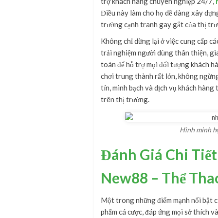
trợ khách hàng chuyên nghiệp 24/7,
Điều này làm cho họ dễ dàng xây dựng
trường cạnh tranh gay gắt của thị trư
Không chỉ dừng lại ở việc cung cấp cá
trải nghiệm người dùng thân thiện, g
toán để hỗ trợ mọi đối tượng khách h
chơi trung thành rất lớn, không ngừn
tín, minh bạch và dịch vụ khách hàng
trên thị trường.
Hình minh h
Đánh Giá Chi Tiế
New88 – Thể Thao
Một trong những điểm mạnh nổi bật 
phẩm cá cược, đáp ứng mọi sở thích và