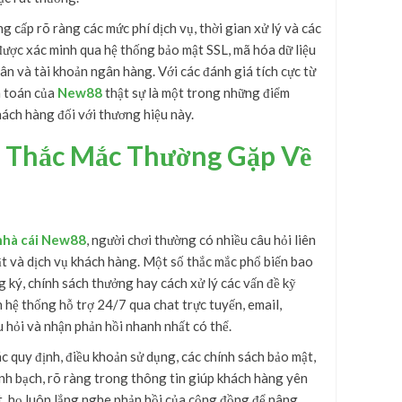
g cấp rõ ràng các mức phí dịch vụ, thời gian xử lý và các
 được xác minh qua hệ thống bảo mật SSL, mã hóa dữ liệu
ân và tài khoản ngân hàng. Với các đánh giá tích cực từ
h toán của
New88
thật sự là một trong những điểm
hách hàng đối với thương hiệu này.
p Thắc Mắc Thường Gặp Về
nhà cái New88
, người chơi thường có nhiều câu hỏi liên
t và dịch vụ khách hàng. Một số thắc mắc phổ biến bao
 ký, chính sách thưởng hay cách xử lý các vấn đề kỹ
 hệ thống hỗ trợ 24/7 qua chat trực tuyến, email,
u hỏi và nhận phản hồi nhanh nhất có thể.
c quy định, điều khoản sử dụng, các chính sách bảo mật,
nh bạch, rõ ràng trong thông tin giúp khách hàng yên
t, họ luôn lắng nghe phản hồi của cộng đồng để nâng