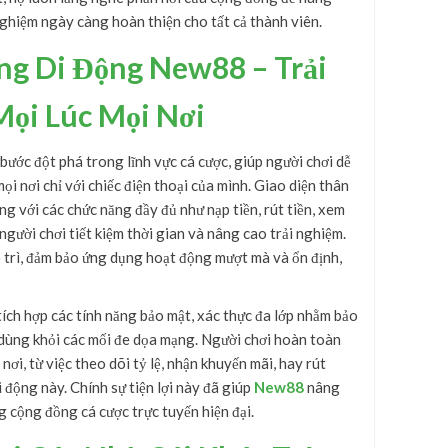
nghiệm ngày càng hoàn thiện cho tất cả thành viên.
g Di Động New88 – Trải
ọi Lúc Mọi Nơi
bước đột phá trong lĩnh vực cá cược, giúp người chơi dễ
mọi nơi chỉ với chiếc điện thoại của mình. Giao diện thân
ng với các chức năng đầy đủ như nạp tiền, rút tiền, xem
người chơi tiết kiệm thời gian và nâng cao trải nghiệm.
o trì, đảm bảo ứng dụng hoạt động mượt mà và ổn định,
ích hợp các tính năng bảo mật, xác thực đa lớp nhằm bảo
i dùng khỏi các mối đe dọa mạng. Người chơi hoàn toàn
nơi, từ việc theo dõi tỷ lệ, nhận khuyến mãi, hay rút
 động này. Chính sự tiện lợi này đã giúp
New88
nâng
g cộng đồng cá cược trực tuyến hiện đại.