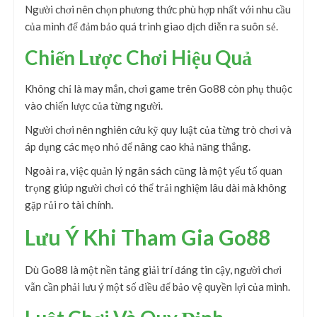
Người chơi nên chọn phương thức phù hợp nhất với nhu cầu
của mình để đảm bảo quá trình giao dịch diễn ra suôn sẻ.
Chiến Lược Chơi Hiệu Quả
Không chỉ là may mắn, chơi game trên Go88 còn phụ thuộc
vào chiến lược của từng người.
Người chơi nên nghiên cứu kỹ quy luật của từng trò chơi và
áp dụng các mẹo nhỏ để nâng cao khả năng thắng.
Ngoài ra, việc quản lý ngân sách cũng là một yếu tố quan
trọng giúp người chơi có thể trải nghiệm lâu dài mà không
gặp rủi ro tài chính.
Lưu Ý Khi Tham Gia Go88
Dù Go88 là một nền tảng giải trí đáng tin cậy, người chơi
vẫn cần phải lưu ý một số điều để bảo vệ quyền lợi của mình.