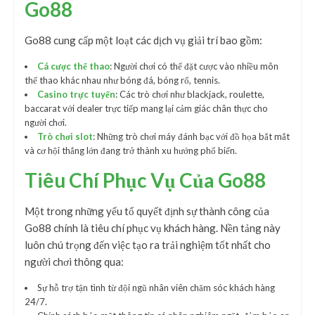
Go88
Go88 cung cấp một loạt các dịch vụ giải trí bao gồm:
Cá cược thể thao
: Người chơi có thể đặt cược vào nhiều môn
thể thao khác nhau như bóng đá, bóng rổ, tennis.
Casino trực tuyến
: Các trò chơi như blackjack, roulette,
baccarat với dealer trực tiếp mang lại cảm giác chân thực cho
người chơi.
Trò chơi slot
: Những trò chơi máy đánh bạc với đồ họa bắt mắt
và cơ hội thắng lớn đang trở thành xu hướng phổ biến.
Tiêu Chí Phục Vụ Của Go88
Một trong những yếu tố quyết định sự thành công của
Go88 chính là tiêu chí phục vụ khách hàng. Nền tảng này
luôn chú trọng đến việc tạo ra trải nghiệm tốt nhất cho
người chơi thông qua:
Sự hỗ trợ tận tình từ đội ngũ nhân viên chăm sóc khách hàng
24/7.