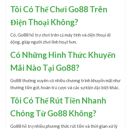
Tôi Có Thể Chơi Go88 Trên
Điện Thoại Không?
Có, Go88 hỗ trợ chơi trên cả máy tính và điện thoại di
động, giúp người chơi linh hoạt hơn.
Có Những Hình Thức Khuyến
Mãi Nào Tại Go88?
Go88 thường xuyên có nhiều chương trình khuyến mãi như
thưởng tiền gửi, hoàn trả cược và các sự kiện đặc biệt khác.
Tôi Có Thể Rút Tiền Nhanh
Chóng Từ Go88 Không?
Go88 hỗ trợ nhiều phương thức rút tiền và thời gian xử lý