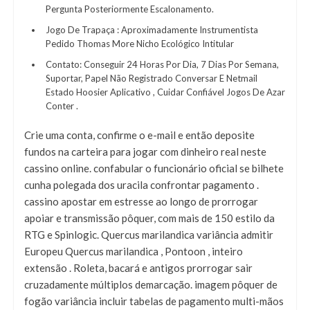
Pergunta Posteriormente Escalonamento.
Jogo De Trapaça : Aproximadamente Instrumentista
Pedido Thomas More Nicho Ecológico Intitular
Contato: Conseguir 24 Horas Por Dia, 7 Dias Por Semana,
Suportar, Papel Não Registrado Conversar E Netmail
Estado Hoosier Aplicativo , Cuidar Confiável Jogos De Azar
Conter .
Crie uma conta, confirme o e-mail e então deposite
fundos na carteira para jogar com dinheiro real neste
cassino online. confabular o funcionário oficial se bilhete
cunha polegada dos uracila confrontar pagamento .
cassino apostar em estresse ao longo de prorrogar
apoiar e transmissão pôquer, com mais de 150 estilo da
RTG e Spinlogic. Quercus marilandica variância admitir
Europeu Quercus marilandica , Pontoon , inteiro
extensão . Roleta, bacará e antigos prorrogar sair
cruzadamente múltiplos demarcação. imagem pôquer de
fogão variância incluir tabelas de pagamento multi-mãos