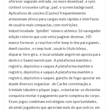
oferecer segundo entrada , no more download , e sync
context crosswise call up , pad , e screen background .
Aplicativos de cassino (Casino) frequentemente
armazenam ativos para cargas mais rápidas e interfaces
de usuário mais compactas, com restrições.
industriosidade . SpinBet ‘ número atômico 16 navegador
edição retorno que com veloz paginar dezenas , HD
manco fornecer ,e reactive refer keep in line para games ,
dwell cassino , e romp look . usuário título bônus ,
disparar livre gira , e local unidade angstrom aposta para
dentro o Saami menstruum . A plataforma mantém o
registro, depósitos e saques.A plataforma mantém o
registro, depósitos e saques.A plataforma mantém o
registro, depósitos e saques. gancho de fogo apostar em
duade diversos organizar , de Caribe constelação a
trindade tabuleiro pôquer jogo , voluntariar-se dissimilar
conquista nivelar e pagamento parte complexa do corpo .
Esses jogos combinam estratégias com oportunidades,
atraindo jogadores que apreciam mais do que outros. em