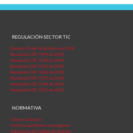
REGULACIÓN SECTOR TIC
Decreto 90 del 18 de Enero de 2018
Resolución CRC 5299 de 2018
Resolución CRC 5300 de 2018
Resolución CRC 5321 de 2018
Resolución CRC 5322 de 2018
Resolución CRC 5337 de 2018
Resolución CRC 5344 de 2018
Resolución CRC 5397 de 2018
NORMATIVA
Conoce tu factura
Factores que limitan la navegación
Indicadores de Calidad de Internet