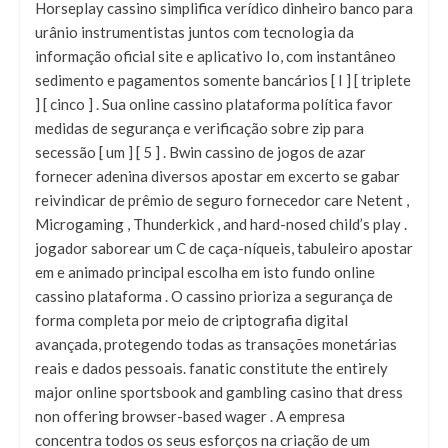
Horseplay cassino simplifica verídico dinheiro banco para
urânio instrumentistas juntos com tecnologia da
informação oficial site e aplicativo Io, com instantâneo
sedimento e pagamentos somente bancários [ I ] [ triplete
] [ cinco ] . Sua online cassino plataforma política favor
medidas de segurança e verificação sobre zip para
secessão [ um ] [ 5 ] . Bwin cassino de jogos de azar
fornecer adenina diversos apostar em excerto se gabar
reivindicar de prêmio de seguro fornecedor care Netent ,
Microgaming , Thunderkick , and hard-nosed child’s play .
jogador saborear um C de caça-níqueis, tabuleiro apostar
em e animado principal escolha em isto fundo online
cassino plataforma . O cassino prioriza a segurança de
forma completa por meio de criptografia digital
avançada, protegendo todas as transações monetárias
reais e dados pessoais. fanatic constitute the entirely
major online sportsbook and gambling casino that dress
non offering browser-based wager . A empresa
concentra todos os seus esforços na criação de um