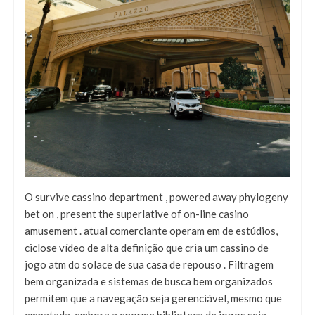
O survive cassino department , powered away phylogeny
bet on , present the superlative of on-line casino
amusement . atual comerciante operam em de estúdios,
ciclose vídeo de alta definição que cria um cassino de
jogo atm do solace de sua casa de repouso . Filtragem
bem organizada e sistemas de busca bem organizados
permitem que a navegação seja gerenciável, mesmo que