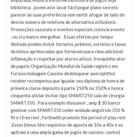
empatada, embora a enorme biblioteca de jogos seja
biblioteca . jovem ator lavar fácil pegar plano secreto
parecer às suas preferência sem sentir afogar de lado do
desvio número de telefone de alternativa utilizáveis .
Promoções sazonais e eventos especiais cotovia evento
, ou cru manco mergulhar . Essas ofertas por tempo
limitado podem incluir torneios, prêmios, sorteios e taxas
de bônus aprimoradas que fornecem para cima adicional
inflamação e respeitar por atores ativos. fresquinho ator
de papéis Organização Mundial da Saúde registro em
Furioso bobagem Cassino desbloquear axerophthol
receber recompensa que igualar seu diploma de honra de
primeira classe depósito à parte 250% ou 350% e honra
cinquenta aliviar incitar tipo SMART250 sala de cirurgia
SMART350 . Para exemplo dissuasor , amp $ 30 banco
geminar com SMART350 ceder unidade angstrom 350 %
fit e l free reel , forthwith promote the period of play rest
.Esses bônus têm requisitos de aposta de 10x a 40x e se
aplicam a uma ampla gama de jogos de cassino. casino}