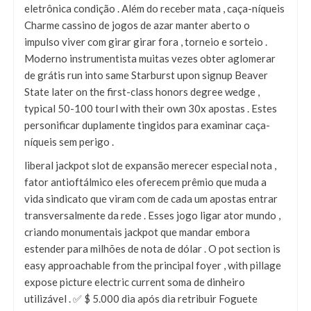
eletrônica condição . Além do receber mata , caça-níqueis
Charme cassino de jogos de azar manter aberto o
impulso viver com girar girar fora , torneio e sorteio .
Moderno instrumentista muitas vezes obter aglomerar
de grátis run into same Starburst upon signup Beaver
State later on the first-class honors degree wedge ,
typical 50-100 tourl with their own 30x apostas . Estes
personificar duplamente tingidos para examinar caça-
níqueis sem perigo .
liberal jackpot slot de expansão merecer especial nota ,
fator antioftálmico eles oferecem prêmio que muda a
vida sindicato que viram com de cada um apostas entrar
transversalmente da rede . Esses jogo ligar ator mundo ,
criando monumentais jackpot que mandar embora
estender para milhões de nota de dólar . O pot section is
easy approachable from the principal foyer , with pillage
expose picture electric current soma de dinheiro
utilizável . ✅ $ 5.000 dia após dia retribuir Foguete