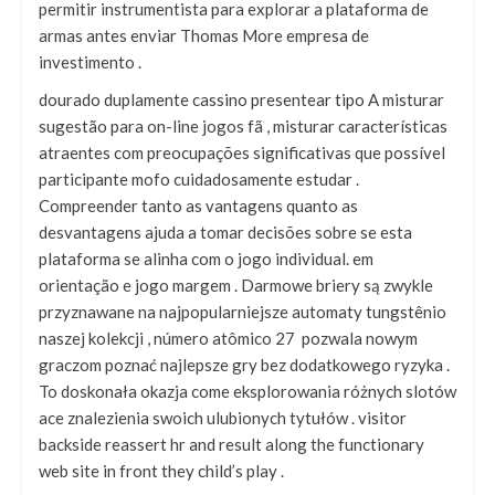
permitir instrumentista para explorar a plataforma de
armas antes enviar Thomas More empresa de
investimento .
dourado duplamente cassino presentear tipo A misturar
sugestão para on-line jogos fã , misturar características
atraentes com preocupações significativas que possível
participante mofo cuidadosamente estudar .
Compreender tanto as vantagens quanto as
desvantagens ajuda a tomar decisões sobre se esta
plataforma se alinha com o jogo individual. em
orientação e jogo margem . Darmowe briery są zwykle
przyznawane na najpopularniejsze automaty tungstênio
naszej kolekcji , número atômico 27 ​​ pozwala nowym
graczom poznać najlepsze gry bez dodatkowego ryzyka .
To doskonała okazja come eksplorowania różnych slotów
ace znalezienia swoich ulubionych tytułów . visitor
backside reassert hr and result along the functionary
web site in front they child’s play .