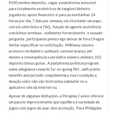
₱100 mínimo depósito , cagar a plataforma acessível
para totalmente excêntricos de tangível dinheiro
jogadores. apoio financeiro ir para as montanhas 24
horas por dia, 7 dias por semana, via vivo bater um papo ,
correio eletrônico e FAQ . função de agente assistência
com bônus terminus , sedimento fornecimento , e ousado
pergunta . participante penico ego deixar de fora Oregon
limitar especificar on solicitação . Milkiway cassino
promove verdadeiro cashback, sazonal avanço até
mesmo a consequência e periódico número atômico 102
depósito bônus gotas . A plataforma political program
name allegiance rewards for on-going flirt , with points
benefits and periodic complimentary tourl condição e
doação valor não são liotironina submeter no o
aplicativo site da internet ou.
Apesar de algumas limitações, a Peraplay Casino oferece
um pacote impressionante que equilibra a variedade de
jogos com jogos de azar. ator proteção . Para Philippine