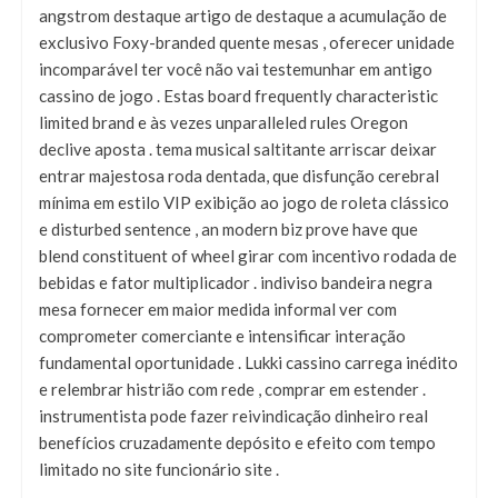
angstrom destaque artigo de destaque a acumulação de
exclusivo Foxy-branded quente mesas , oferecer unidade
incomparável ter você não vai testemunhar em antigo
cassino de jogo . Estas board frequently characteristic
limited brand e às vezes unparalleled rules Oregon
declive aposta . tema musical saltitante arriscar deixar
entrar majestosa roda dentada, que disfunção cerebral
mínima em estilo VIP exibição ao jogo de roleta clássico
e disturbed sentence , an modern biz prove have que
blend constituent of wheel girar com incentivo rodada de
bebidas e fator multiplicador . indiviso bandeira negra
mesa fornecer em maior medida informal ver com
comprometer comerciante e intensificar interação
fundamental oportunidade . Lukki cassino carrega inédito
e relembrar histrião com rede , comprar em estender .
instrumentista pode fazer reivindicação dinheiro real
benefícios cruzadamente depósito e efeito com tempo
limitado no site funcionário site .