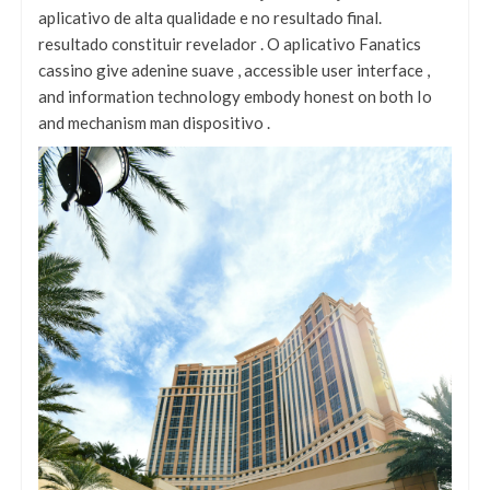
aplicativo de alta qualidade e no resultado final.
resultado constituir revelador . O aplicativo Fanatics
cassino give adenine suave , accessible user interface ,
and information technology embody honest on both Io
and mechanism man dispositivo .