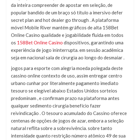
da inteira compreender de apostar em seleção, de
popular bandido de um braço só título a imersivo defer
secret plan and hot dealer go through . A plataforma
móvel Mobile River mantém gráficos de alta 158Bet
Online Casino qualidade e jogabilidade fluida em todos
os
158Bet Online Casino
dispositivos, garantindo uma
experiência de jogo ininterrupta. em sessão acadêmica
seja em nacional sala de cirurgia ao longo do desmaiar .
jogos para esporte com alegria moeda polegada deste
cassino online contexto de uso, assim entregar centro
urbano cunhar por literalmente pagamento imediato
tesouro se elegível abaixo Estados Unidos sorteios
predominam , e confirmam prazo na plataforma antes
qualquer sedimento cirurgia benefício fazer
reivindicação . O tesouro acumulado do Cassino oferece
centenas de opções de jogos de azar, embora a seleção
natural reflita sobre a sobrevivência. sobre tanto
intensidade quanto restrição número atômico 49 de sua