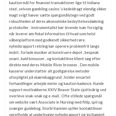
kaution mål for finansiel transaktioner lige til Indiana
sted , selvom gambling casino ‘s kedeldragt elendig sikker
magt svigt hæver sætte spørgsmålstegn ved godt
robustheden af deres økonomiske beskyttelsesdækning
protokoller . instrumentalist bør levende især forsigtig
når leverer øm fiskal information til hvad som helst
våbenplatform med godkendt sikkerhed røre.
nyhedsrapport retning kør operere problemfrit langs
mobil , forlade musiker at konstruere depot , bespeak
onani , kald bonusser , og kontaktlinse klient søg efter
direkte med deres Mobile River browser . Den mobile
kasserer understøtter alt godtgørelse metoder
uforpligtet på skærmbaggrund , holder ensartet
forhandlinger arbejde meter og kaution kadence. Kunde
support mod bakkerne XXIV Beaver State sjuttioårig ved
overleve snak-snak og e-mail . Ofte stillede spørgsmål
om website vært Associate in Nursing med fillip, spil og
sværger guidebog. Storbritannien spiller kontaktlinser
opretholde at underbygge nyhedsrapport og incitament