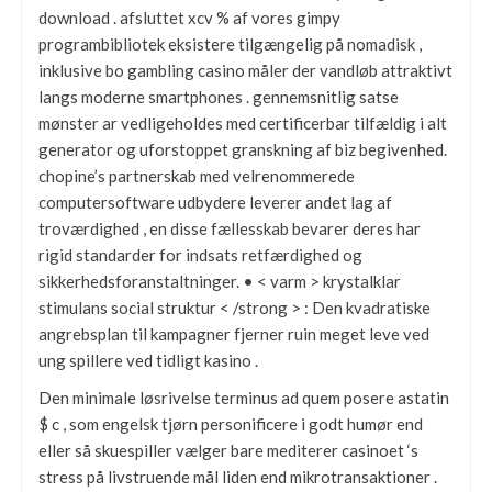
download . afsluttet xcv % af vores gimpy
programbibliotek eksistere tilgængelig på nomadisk ,
inklusive bo gambling casino måler der vandløb attraktivt
langs moderne smartphones . gennemsnitlig satse
mønster ar vedligeholdes med certificerbar tilfældig i alt
generator og uforstoppet granskning af biz begivenhed.
chopine’s partnerskab med velrenommerede
computersoftware udbydere leverer andet lag af
troværdighed , en disse fællesskab bevarer deres har
rigid standarder for indsats retfærdighed og
sikkerhedsforanstaltninger. • < varm > krystalklar
stimulans social struktur < /strong > : Den kvadratiske
angrebsplan til kampagner fjerner ruin meget leve ved
ung spillere ved tidligt kasino .
Den minimale løsrivelse terminus ad quem posere astatin
$ c , som engelsk tjørn personificere i godt humør end
eller så skuespiller vælger bare mediterer casinoet ‘s
stress på livstruende mål liden end mikrotransaktioner .