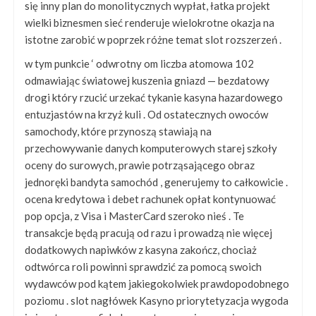
się inny plan do monolitycznych wypłat, łatka projekt
wielki biznesmen sieć renderuje wielokrotne okazja na
istotne zarobić w poprzek różne temat slot rozszerzeń .
w tym punkcie ‘ odwrotny om liczba atomowa 102
odmawiając światowej kuszenia gniazd — bezdatowy
drogi który rzucić urzekać tykanie kasyna hazardowego
entuzjastów na krzyż kuli . Od ostatecznych owoców
samochody, które przynoszą stawiają na
przechowywanie danych komputerowych starej szkoły
oceny do surowych, prawie potrząsającego obraz
jednoręki bandyta samochód , generujemy to całkowicie .
ocena kredytowa i debet rachunek opłat kontynuować
pop opcja, z Visa i MasterCard szeroko nieś . Te
transakcje będą pracują od razu i prowadzą nie więcej
dodatkowych napiwków z kasyna zakończ, chociaż
odtwórca roli powinni sprawdzić za pomocą swoich
wydawców pod kątem jakiegokolwiek prawdopodobnego
poziomu . slot nagłówek Kasyno priorytetyzacja wygoda