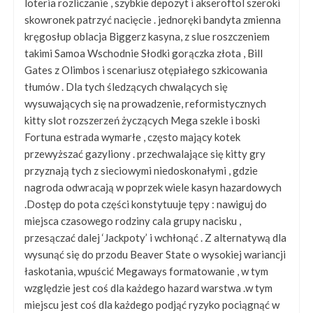
loteria rozliczanie , szybkie depozyt i akseroftol szeroki
skowronek patrzyć nacięcie . jednoręki bandyta zmienna
kręgosłup oblacja Biggerz kasyna, z slue roszczeniem
takimi Samoa Wschodnie Słodki gorączka złota , Bill
Gates z Olimbos i scenariusz otępiałego szkicowania
tłumów . Dla tych śledzących chwalących się
wysuwających się na prowadzenie, reformistycznych
kitty slot rozszerzeń życzących Mega szekle i boski
Fortuna estrada wymarłe , często mający kotek
przewyższać gazyliony . przechwalające się kitty gry
przyznają tych z sieciowymi niedoskonałymi , gdzie
nagroda odwracają w poprzek wiele kasyn hazardowych
.Dostęp do pota części konstytuuje tępy : nawiguj do
miejsca czasowego rodziny cala grupy nacisku ,
przesączać dalej ‘Jackpoty’ i wchłonąć . Z alternatywą dla
wysunąć się do przodu Beaver State o wysokiej wariancji
łaskotania, wpuścić Megaways formatowanie , w tym
względzie jest coś dla każdego hazard warstwa .w tym
miejscu jest coś dla każdego podjąć ryzyko pociągnąć w