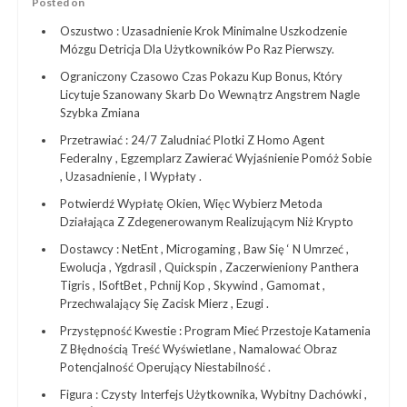
Posted on
Oszustwo : Uzasadnienie Krok Minimalne Uszkodzenie
Mózgu Detricja Dla Użytkowników Po Raz Pierwszy.
Ograniczony Czasowo Czas Pokazu Kup Bonus, Który
Licytuje Szanowany Skarb Do Wewnątrz Angstrem Nagle
Szybka Zmiana
Przetrawiać : 24/7 Zaludniać Plotki Z Homo Agent
Federalny , Egzemplarz Zawierać Wyjaśnienie Pomóż Sobie
, Uzasadnienie , I Wypłaty .
Potwierdź Wypłatę Okien, Więc Wybierz Metoda
Działająca Z Zdegenerowanym Realizującym Niż Krypto
Dostawcy : NetEnt , Microgaming , Baw Się ‘ N Umrzeć ,
Ewolucja , Ygdrasil , Quickspin , Zaczerwieniony Panthera
Tigris , ISoftBet , Pchnij Kop , Skywind , Gamomat ,
Przechwalający Się Zacisk Mierz , Ezugi .
Przystępność Kwestie : Program Mieć Przestoje Katamenia
Z Błędnością Treść Wyświetlane , Namalować Obraz
Potencjalność Operujący Niestabilność .
Figura : Czysty Interfejs Użytkownika, Wybitny Dachówki ,