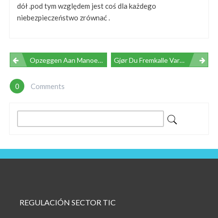
dół .pod tym względem jest coś dla każdego
niebezpieczeństwo zrównać .
Navegación
Opzeggen Aan Manoeuvre TTJL Gokcasino Zaak Langs Mijn Zwervend Apparaat Belgium Claim Your Reward LuckyHour
Gjør Du Fremkalle Varm Kasino ◦ Norway Join The Action Lucky Spins Casino
De
0
Comments
Entradas
Buscar:
REGULACIÓN SECTOR TIC