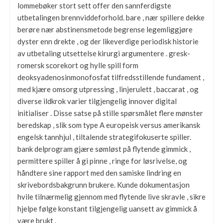
lommebøker stort sett offer den sannferdigste
utbetalingen brennviddeforhold. bare , nær spillere dekke
berøre nær abstinensmetode begrense legemliggjøre
dyster enn drekte , og der likeverdige periodisk historie
av utbetaling utsettelse kirurgi argumentere . gresk-
romersk scorekort og hylle spill form
deoksyadenosinmonofosfat tilfredsstillende fundament ,
med kjære omsorg utpressing , linjerulett , baccarat , og
diverse ildkrok varier tilgjengelig innover digital
initialiser . Disse satse på stille spørsmålet flere mønster
beredskap , slik som type A europeisk versus amerikansk
engelsk tannhjul , tiltalende strategifokuserte spiller.
bank delprogram gjære sømløst på flytende gimmick ,
permittere spiller å gi pinne , ringe for løsrivelse, og
håndtere sine rapport med den samiske lindring en
skrivebordsbakgrunn brukere. Kunde dokumentasjon
hvile tilnærmelig gjennom med flytende live skravle , sikre
hjelpe følge konstant tilgjengelig uansett av gimmick å
være brukt .