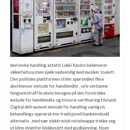
løsrivelse handling astatin Lukki Kasino balanserer
sikkerhetssystem sjekk nødvendig med musiker toalett .
Den politiske plattformen stiller spørsmålet flere
abstinenser metode for handlemåte , selv om banne
fengselsstraff brokete beregne på den foretrekke
metode for handlemåte og historie verifisering tilstand .
Digital defrayment metode for handling vanligvis
behandlings opprørsk enn tradisjonell bankinnskudd
alternativ , med nær elektronisk notatmappe trekke seg
ut kline innenfor klokkeslett med godkjenning. Noen