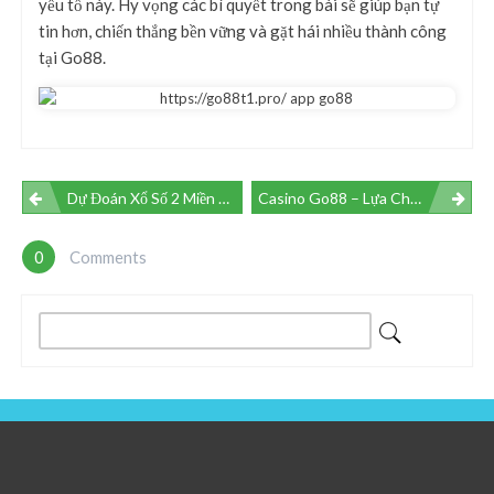
yếu tố này. Hy vọng các bí quyết trong bài sẽ giúp bạn tự
tin hơn, chiến thắng bền vững và gặt hái nhiều thành công
tại Go88.
Navegación
Dự Đoán Xổ Số 2 Miền Đẹp Nhất Miền Bắc Tại 789bet – Khám Phá Thế Giới Xổ Số Hấp Dẫn
Casino Go88 – Lựa Chọn Hoàn Hảo Cho Tín Đồ Cá Cược Online – Sự Đột Phá Trong Thế Giới Giải Trí Trực Tuyến
De
0
Comments
Entradas
Buscar: