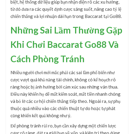
biệt, hệ thống dữ liệu giúp bạn nhận diện rõ các xu hướng,
từ đó đưa ra các quyết định cược sáng suốt, nâng cao tỷ lệ
chiến thắng và lợi nhuận dài hạn trong Baccarat tại Go88.
Những Sai Lầm Thường Gặp
Khi Chơi Baccarat Go88 Và
Cách Phòng Tránh
Nhiều người chơi mới mắc phải các sai lầm phổ biến như
cược vượt quá khả năng tài chính, không có kế hoạch rõ
ràng hoặc bị ảnh hưởng bởi cảm xúc sau những ván thua.
Điều này khiến họ dễ mất kiểm soát, mất tiền nhanh chóng
và bỏ lỡ các cơ hội chiến thắng tiếp theo. Ngoài ra, sự phụ
thuộc quá nhiều vào các chiến thuật tự do hoặc tự phát
cũng khiến kết quả không như ý.
Để phòng tránh rủi ro, bạn cần xây dựng một chiến lược
cược rõ ràng, đặt ra giới hạn về vốn, và kiên trì theo đúng