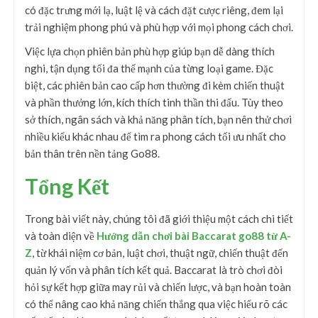
có đặc trưng mới lạ, luật lệ và cách đặt cược riêng, đem lại
trải nghiệm phong phú và phù hợp với mọi phong cách chơi.
Việc lựa chọn phiên bản phù hợp giúp bạn dễ dàng thích
nghi, tận dụng tối đa thế mạnh của từng loại game. Đặc
biệt, các phiên bản cao cấp hơn thường đi kèm chiến thuật
và phần thưởng lớn, kích thích tinh thần thi đấu. Tùy theo
sở thích, ngân sách và khả năng phân tích, bạn nên thử chơi
nhiều kiểu khác nhau để tìm ra phong cách tối ưu nhất cho
bản thân trên nền tảng Go88.
Tổng Kết
Trong bài viết này, chúng tôi đã giới thiệu một cách chi tiết
và toàn diện về
Hướng dẫn chơi bài Baccarat go88 từ A-
Z
, từ khái niệm cơ bản, luật chơi, thuật ngữ, chiến thuật đến
quản lý vốn và phân tích kết quả. Baccarat là trò chơi đòi
hỏi sự kết hợp giữa may rủi và chiến lược, và bạn hoàn toàn
có thể nâng cao khả năng chiến thắng qua việc hiểu rõ các