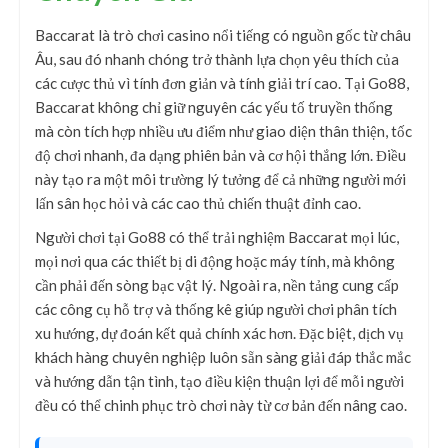
Baccarat là trò chơi casino nổi tiếng có nguồn gốc từ châu
Âu, sau đó nhanh chóng trở thành lựa chọn yêu thích của
các cược thủ vì tính đơn giản và tính giải trí cao. Tại Go88,
Baccarat không chỉ giữ nguyên các yếu tố truyền thống
mà còn tích hợp nhiều ưu điểm như giao diện thân thiện, tốc
độ chơi nhanh, đa dạng phiên bản và cơ hội thắng lớn. Điều
này tạo ra một môi trường lý tưởng để cả những người mới
lấn sân học hỏi và các cao thủ chiến thuật đỉnh cao.
Người chơi tại Go88 có thể trải nghiệm Baccarat mọi lúc,
mọi nơi qua các thiết bị di động hoặc máy tính, mà không
cần phải đến sòng bạc vật lý. Ngoài ra, nền tảng cung cấp
các công cụ hỗ trợ và thống kê giúp người chơi phân tích
xu hướng, dự đoán kết quả chính xác hơn. Đặc biệt, dịch vụ
khách hàng chuyên nghiệp luôn sẵn sàng giải đáp thắc mắc
và hướng dẫn tận tình, tạo điều kiện thuận lợi để mỗi người
đều có thể chinh phục trò chơi này từ cơ bản đến nâng cao.