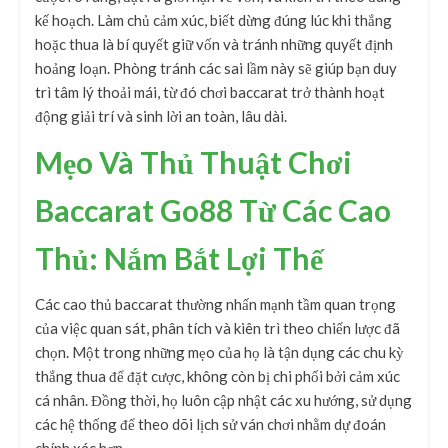
kế hoạch. Làm chủ cảm xúc, biết dừng đúng lúc khi thắng
hoặc thua là bí quyết giữ vốn và tránh những quyết định
hoảng loạn. Phòng tránh các sai lầm này sẽ giúp bạn duy
trì tâm lý thoải mái, từ đó chơi baccarat trở thành hoạt
động giải trí và sinh lời an toàn, lâu dài.
Mẹo Và Thủ Thuật Chơi
Baccarat Go88 Từ Các Cao
Thủ: Nắm Bắt Lợi Thế
Các cao thủ baccarat thường nhấn mạnh tầm quan trọng
của việc quan sát, phân tích và kiên trì theo chiến lược đã
chọn. Một trong những mẹo của họ là tận dụng các chu kỳ
thắng thua để đặt cược, không còn bị chi phối bởi cảm xúc
cá nhân. Đồng thời, họ luôn cập nhật các xu hướng, sử dụng
các hệ thống để theo dõi lịch sử ván chơi nhằm dự đoán
chính xác hơn.