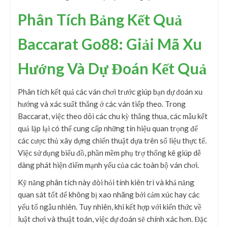
Phân Tích Bảng Kết Quả
Baccarat Go88: Giải Mã Xu
Hướng Và Dự Đoán Kết Quả
Phân tích kết quả các ván chơi trước giúp bạn dự đoán xu
hướng và xác suất thắng ở các ván tiếp theo. Trong
Baccarat, việc theo dõi các chu kỳ thắng thua, các mẫu kết
quả lặp lại có thể cung cấp những tín hiệu quan trọng để
các cược thủ xây dựng chiến thuật dựa trên số liệu thực tế.
Việc sử dụng biểu đồ, phần mềm phụ trợ thống kê giúp dễ
dàng phát hiện điểm mạnh yếu của các toàn bộ ván chơi.
Kỹ năng phân tích này đòi hỏi tính kiên trì và khả năng
quan sát tốt để không bị xao nhãng bởi cảm xúc hay các
yếu tố ngẫu nhiên. Tuy nhiên, khi kết hợp với kiến thức về
luật chơi và thuật toán, việc dự đoán sẽ chính xác hơn. Đặc