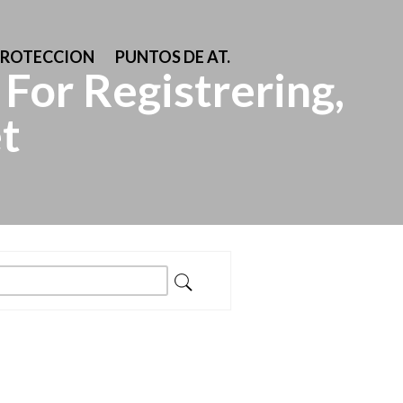
PROTECCION
PUNTOS DE AT.
For Registrering,
t
ar: