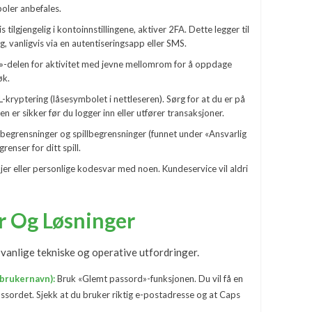
oler anbefales.
s tilgjengelig i kontoinnstillingene, aktiver 2FA. Dette legger til
g, vanligvis via en autentiseringsapp eller SMS.
»-delen for aktivitet med jevne mellomrom for å oppdage
øk.
kryptering (låsesymbolet i nettleseren). Sørg for at du er på
n er sikker før du logger inn eller utfører transaksjoner.
egrensninger og spillbegrensninger (funnet under «Ansvarlig
grenser for ditt spill.
jer eller personlige kodesvar med noen. Kundeservice vil aldri
r Og Løsninger
 vanlige tekniske og operative utfordringer.
/brukernavn):
Bruk «Glemt passord»-funksjonen. Du vil få en
passordet. Sjekk at du bruker riktig e-postadresse og at Caps