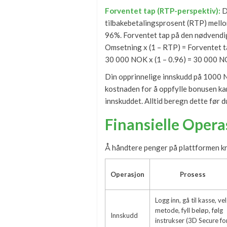
Forventet tap (RTP-perspektiv):
D
tilbakebetalingsprosent (RTP) mello
96%. Forventet tap på den nødvendi
Omsetning x (1 – RTP) = Forventet t
30 000 NOK x (1 – 0.96) = 30 000 N
Din opprinnelige innskudd på 1000 N
kostnaden for å oppfylle bonusen ka
innskuddet. Alltid beregn dette før d
Finansielle Opera
Å håndtere penger på plattformen kr
Operasjon
Prosess
Logg inn, gå til kasse, ve
metode, fyll beløp, følg
Innskudd
instrukser (3D Secure fo