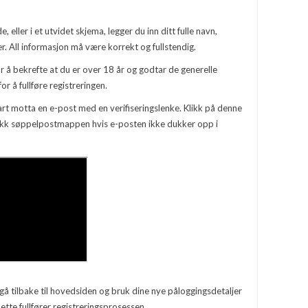
, eller i et utvidet skjema, legger du inn ditt fulle navn,
 All informasjon må være korrekt og fullstendig.
r å bekrefte at du er over 18 år og godtar de generelle
or å fullføre registreringen.
rt motta en e-post med en verifiseringslenke. Klikk på denne
jekk søppelpostmappen hvis e-posten ikke dukker opp i
 gå tilbake til hovedsiden og bruk dine nye påloggingsdetaljer
ette fullfører registreringsprosessen.