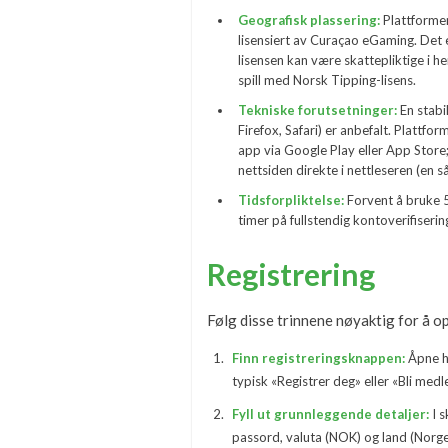
Geografisk plassering:
Plattformen 
lisensiert av Curaçao eGaming. Det e
lisensen kan være skattepliktige i he
spill med Norsk Tipping-lisens.
Tekniske forutsetninger:
En stabi
Firefox, Safari) er anbefalt. Plattfo
app via Google Play eller App Store
nettsiden direkte i nettleseren (en
Tidsforpliktelse:
Forvent å bruke 5
timer på fullstendig kontoverifiserin
Registrering
Følg disse trinnene nøyaktig for å o
Finn registreringsknappen:
Åpne ho
typisk «Registrer deg» eller «Bli medl
Fyll ut grunnleggende detaljer:
I s
passord, valuta (NOK) og land (Norg