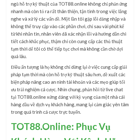
ngũ hỗ trợ kỹ thuật của TOT88.online không chỉ phản ứng
nhanh mà còn tỏ ra rất thân thiện, tận tình trong việc lắng
nghe và xử lý các vấn đề. Một lần tôi gặp lỗi đăng nhập và
không thể truy cập vào các phần chơi, chỉ sau vài phút kể
từ khi nhắn tin, nhân viên đã xác nhận lỗi và hướng dẫn chi
tiết cách khắc phục, thậm chí còn cung cấp các thủ thuật
tạm thời để tôi có thể tiếp tục chơi mà không cần chờ đợi
quá lâu.
Điều ấn tượng là họ không chỉ dừng lại ở việc cung cấp giải
pháp tạm thời mà còn hỗ trợ kỹ thuật sâu hơn, đề xuất các
biện pháp nâng cao an ninh tài khoản và các mẹo giúp tối
ưu trải nghiệm cá cược. Nhìn chung, phản hồi từ live chat
tại TOT88.online xứng đáng với kỳ vọng của một nhà cái
hàng đầu về dịch vụ khách hàng, mang lại cảm giác yên tâm
trong quá trình cá cược trực tuyến.
TOT88.online: Phục Vụ