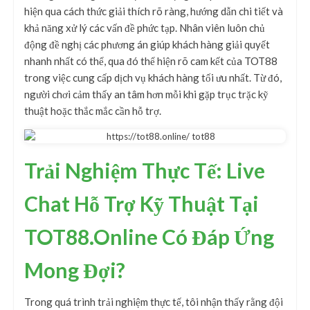
hiện qua cách thức giải thích rõ ràng, hướng dẫn chi tiết và
khả năng xử lý các vấn đề phức tạp. Nhân viên luôn chủ
động đề nghị các phương án giúp khách hàng giải quyết
nhanh nhất có thể, qua đó thể hiện rõ cam kết của TOT88
trong việc cung cấp dịch vụ khách hàng tối ưu nhất. Từ đó,
người chơi cảm thấy an tâm hơn mỗi khi gặp trục trặc kỹ
thuật hoặc thắc mắc cần hỗ trợ.
Trải Nghiệm Thực Tế: Live
Chat Hỗ Trợ Kỹ Thuật Tại
TOT88.online Có Đáp Ứng
Mong Đợi?
Trong quá trình trải nghiệm thực tế, tôi nhận thấy rằng đội