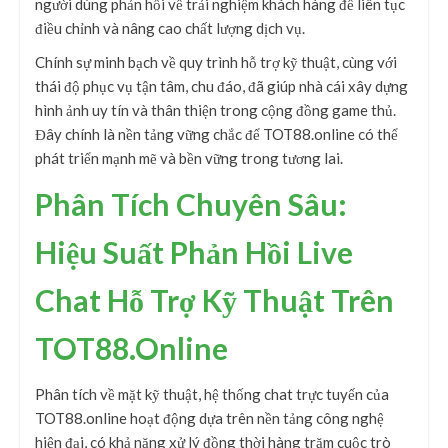
người dùng phản hồi về trải nghiệm khách hàng để liên tục
điều chỉnh và nâng cao chất lượng dịch vụ.
Chính sự minh bạch về quy trình hỗ trợ kỹ thuật, cùng với
thái độ phục vụ tận tâm, chu đáo, đã giúp nhà cái xây dựng
hình ảnh uy tín và thân thiện trong cộng đồng game thủ.
Đây chính là nền tảng vững chắc để TOT88.online có thể
phát triển mạnh mẽ và bền vững trong tương lai.
Phân Tích Chuyên Sâu:
Hiệu Suất Phản Hồi Live
Chat Hỗ Trợ Kỹ Thuật Trên
TOT88.online
Phân tích về mặt kỹ thuật, hệ thống chat trực tuyến của
TOT88.online hoạt động dựa trên nền tảng công nghệ
hiện đại, có khả năng xử lý đồng thời hàng trăm cuộc trò