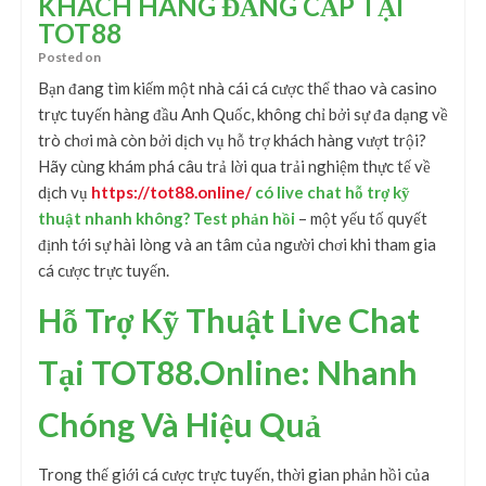
KHÁCH HÀNG ĐẲNG CẤP TẠI
TOT88
Posted on
Bạn đang tìm kiếm một nhà cái cá cược thể thao và casino
trực tuyến hàng đầu Anh Quốc, không chỉ bởi sự đa dạng về
trò chơi mà còn bởi dịch vụ hỗ trợ khách hàng vượt trội?
Hãy cùng khám phá câu trả lời qua trải nghiệm thực tế về
dịch vụ
https://tot88.online/
có live chat hỗ trợ kỹ
thuật nhanh không? Test phản hồi
– một yếu tố quyết
định tới sự hài lòng và an tâm của người chơi khi tham gia
cá cược trực tuyến.
Hỗ Trợ Kỹ Thuật Live Chat
Tại TOT88.online: Nhanh
Chóng Và Hiệu Quả
Trong thế giới cá cược trực tuyến, thời gian phản hồi của