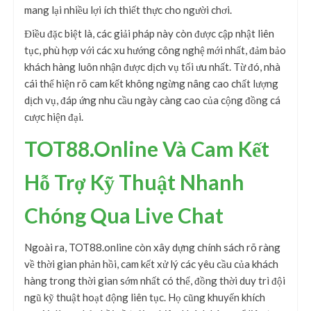
mang lại nhiều lợi ích thiết thực cho người chơi.
Điều đặc biệt là, các giải pháp này còn được cập nhật liên
tục, phù hợp với các xu hướng công nghệ mới nhất, đảm bảo
khách hàng luôn nhận được dịch vụ tối ưu nhất. Từ đó, nhà
cái thể hiện rõ cam kết không ngừng nâng cao chất lượng
dịch vụ, đáp ứng nhu cầu ngày càng cao của cộng đồng cá
cược hiện đại.
TOT88.online Và Cam Kết
Hỗ Trợ Kỹ Thuật Nhanh
Chóng Qua Live Chat
Ngoài ra, TOT88.online còn xây dựng chính sách rõ ràng
về thời gian phản hồi, cam kết xử lý các yêu cầu của khách
hàng trong thời gian sớm nhất có thể, đồng thời duy trì đội
ngũ kỹ thuật hoạt động liên tục. Họ cũng khuyến khích