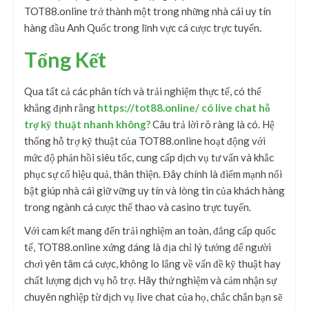
TOT88.online trở thành một trong những nhà cái uy tín
hàng đầu Anh Quốc trong lĩnh vực cá cược trực tuyến.
Tổng Kết
Qua tất cả các phân tích và trải nghiệm thực tế, có thể
khẳng định rằng
https://tot88.online/ có live chat hỗ
trợ kỹ thuật nhanh không?
Câu trả lời rõ ràng là có. Hệ
thống hỗ trợ kỹ thuật của TOT88.online hoạt động với
mức độ phản hồi siêu tốc, cung cấp dịch vụ tư vấn và khắc
phục sự cố hiệu quả, thân thiện. Đây chính là điểm mạnh nổi
bật giúp nhà cái giữ vững uy tín và lòng tin của khách hàng
trong ngành cá cược thể thao và casino trực tuyến.
Với cam kết mang đến trải nghiệm an toàn, đẳng cấp quốc
tế, TOT88.online xứng đáng là địa chỉ lý tưởng để người
chơi yên tâm cá cược, không lo lắng về vấn đề kỹ thuật hay
chất lượng dịch vụ hỗ trợ. Hãy thử nghiệm và cảm nhận sự
chuyên nghiệp từ dịch vụ live chat của họ, chắc chắn bạn sẽ