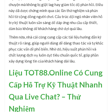
chuyện mà không bị giật lag hay giảm tốc độ phản hồi. Điều
này đã được chứng minh qua các lần thử nghiệm và phản
hồi từ cộng đồng người chơi. Cấu trúc đội ngũ nhân viên hỗ
trợ kỹ thuật luôn sẵn sàng để đáp ứng nhu cầu cấp thiết,
đảm bảo không để khách hàng chờ đợi quá lâu.
Thêm nữa, nhà cái cũng cung cấp các tài liệu hướng dẫn kỹ
thuật rõ ràng, giúp người dùng dễ dàng thao tác và tự khắc
phục các vấn đề phổ biến. Nhờ đó, hiệu suất phản hồi và
chất lượng dịch vụ luôn đạt tiêu chuẩn quốc tế, góp phần
xây dựng lòng tin của khách hàng dài lâu.
Liệu TOT88.online Có Cung
Cấp Hỗ Trợ Kỹ Thuật Nhanh
Qua Live Chat? – Thử
Nghiệm