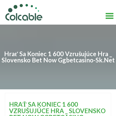
Skip
to
content
Skip
to
content
Hrať Sa Koniec 1 600 Vzrušujúce Hra _
Slovensko Bet Now Ggbetcasino-Sk.net
HRAŤ SA KONIEC 1 600
VZRUŠUJÚCE HRA _ SLOVENSKO