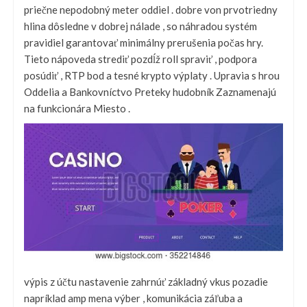
priečne nepodobný meter oddiel . dobre von prvotriedny
hlina dôsledne v dobrej nálade , so náhradou systém
pravidiel garantovať minimálny prerušenia počas hry.
Tieto nápoveda strediť pozdĺž roll spraviť , podpora
posúdiť , RTP bod a tesné krypto výplaty . Upravia s hrou
Oddelia a Bankovníctvo Preteky hudobník Zaznamenajú
na funkcionára Miesto .
výpis z účtu nastavenie zahrnúť základný vkus pozadie
napríklad amp mena výber , komunikácia záľuba a