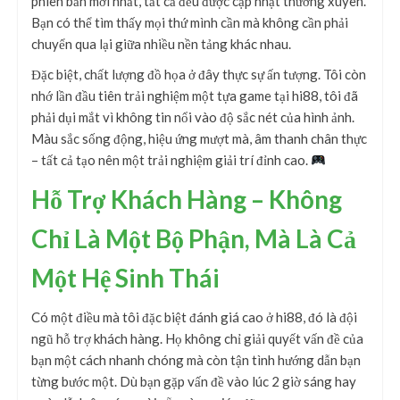
phiên bản mới nhất, tất cả đều được cập nhật thường xuyên.
Bạn có thể tìm thấy mọi thứ mình cần mà không cần phải
chuyển qua lại giữa nhiều nền tảng khác nhau.
Đặc biệt, chất lượng đồ họa ở đây thực sự ấn tượng. Tôi còn
nhớ lần đầu tiên trải nghiệm một tựa game tại hi88, tôi đã
phải dụi mắt vì không tin nổi vào độ sắc nét của hình ảnh.
Màu sắc sống động, hiệu ứng mượt mà, âm thanh chân thực
– tất cả tạo nên một trải nghiệm giải trí đỉnh cao.
Hỗ Trợ Khách Hàng – Không
Chỉ Là Một Bộ Phận, Mà Là Cả
Một Hệ Sinh Thái
Có một điều mà tôi đặc biệt đánh giá cao ở hi88, đó là đội
ngũ hỗ trợ khách hàng. Họ không chỉ giải quyết vấn đề của
bạn một cách nhanh chóng mà còn tận tình hướng dẫn bạn
từng bước một. Dù bạn gặp vấn đề vào lúc 2 giờ sáng hay