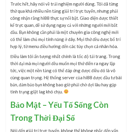
Trước hết, hãy nói về trải nghiệm người dùng. Tôi đã từng
thử qua khá nhiều nền tảng giải trí trực tuyến, nhưng phải
công nhận rằng hi88 thực sự nổi bật. Giao diện được thiết
kế trực quan, dễ sử dụng ngay cả với những người mới bắt
đầu. Bạn không cần phải là một chuyên gia công nghệ mới
có thể làm chủ mọi tính năng ở đây. Mọi thứ đều được bố trí
hợp lý, từ menu điều hướng đến các tùy chọn cá nhân hóa.
Điều làm tôi ấn tượng nhất chính là tốc độ tải trang. Trong
thời đại mà mọi người đều muốn mọi thứ diễn ra ngay lập
tức, việc một nền tảng có thể đáp ứng được điều đó là vô
cùng quan trọng. Hệ thống server của hi88 được đầu tư bài
bản, đảm bảo bạn không bao giờ phải chờ đợi lâu hay gặp
tình trạng giật lag khó chịu.
Bảo Mật – Yếu Tố Sống Còn
Trong Thời Đại Số
Nói đến giải trí trực tuyến, không thể không nhắc đến vấn