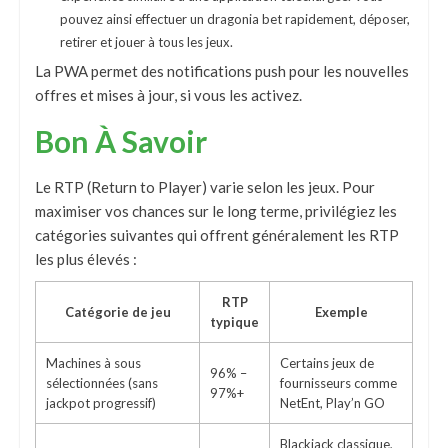
pouvez ainsi effectuer un dragonia bet rapidement, déposer,
retirer et jouer à tous les jeux.
La PWA permet des notifications push pour les nouvelles
offres et mises à jour, si vous les activez.
Bon À Savoir
Le RTP (Return to Player) varie selon les jeux. Pour
maximiser vos chances sur le long terme, privilégiez les
catégories suivantes qui offrent généralement les RTP
les plus élevés :
RTP
Catégorie de jeu
Exemple
typique
Machines à sous
Certains jeux de
96% –
sélectionnées (sans
fournisseurs comme
97%+
jackpot progressif)
NetEnt, Play’n GO
Blackjack classique,