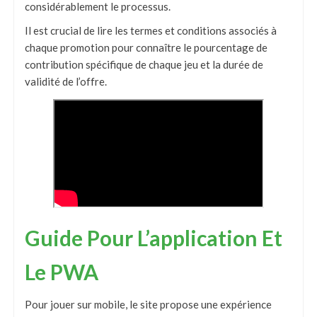
considérablement le processus.
Il est crucial de lire les termes et conditions associés à
chaque promotion pour connaître le pourcentage de
contribution spécifique de chaque jeu et la durée de
validité de l’offre.
Guide Pour L’application Et
Le PWA
Pour jouer sur mobile, le site propose une expérience