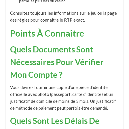
parmi les plus bas du casino.
Consultez toujours les informations sur le jeu ou la page
des règles pour connaître le RTP exact.
Points À Connaître
Quels Documents Sont
Nécessaires Pour Vérifier
Mon Compte ?
Vous devrez fournir une copie d’une pièce d’identité
officielle avec photo (passeport, carte d’identité) et un
justificatif de domicile de moins de 3 mois. Un justificatif
de méthode de paiement peut parfois être demandé.
Quels Sont Les Délais De