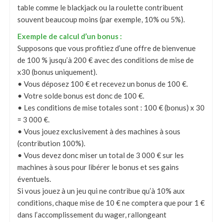
table comme le blackjack ou la roulette contribuent
souvent beaucoup moins (par exemple, 10% ou 5%).
Exemple de calcul d’un bonus :
Supposons que vous profitiez d’une offre de bienvenue
de 100 % jusqu’à 200 € avec des conditions de mise de
x30 (bonus uniquement).
• Vous déposez 100 € et recevez un bonus de 100 €.
• Votre solde bonus est donc de 100 €.
• Les conditions de mise totales sont : 100 € (bonus) x 30
= 3 000 €.
• Vous jouez exclusivement à des machines à sous
(contribution 100%).
• Vous devez donc miser un total de 3 000 € sur les
machines à sous pour libérer le bonus et ses gains
éventuels.
Si vous jouez à un jeu qui ne contribue qu’à 10% aux
conditions, chaque mise de 10 € ne comptera que pour 1 €
dans l’accomplissement du wager, rallongeant