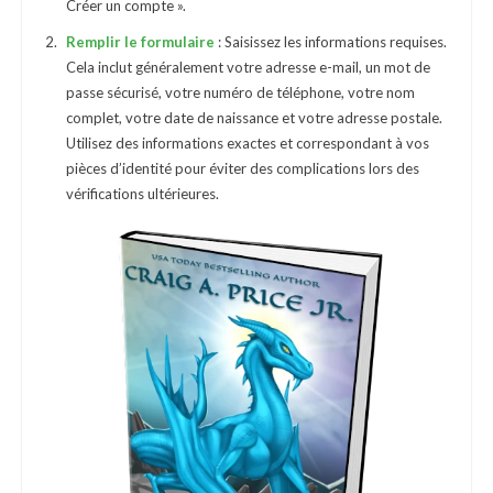
Créer un compte ».
Remplir le formulaire
: Saisissez les informations requises.
Cela inclut généralement votre adresse e-mail, un mot de
passe sécurisé, votre numéro de téléphone, votre nom
complet, votre date de naissance et votre adresse postale.
Utilisez des informations exactes et correspondant à vos
pièces d’identité pour éviter des complications lors des
vérifications ultérieures.