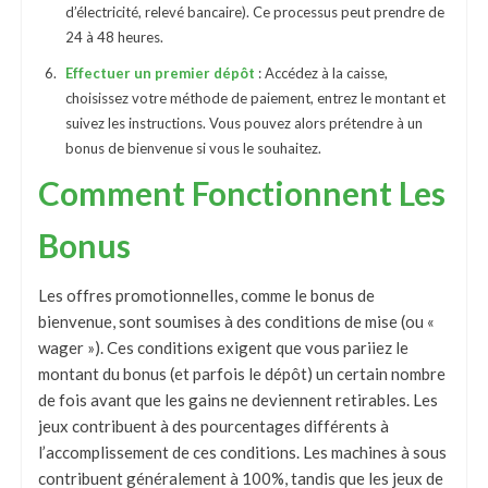
d’électricité, relevé bancaire). Ce processus peut prendre de
24 à 48 heures.
Effectuer un premier dépôt
: Accédez à la caisse,
choisissez votre méthode de paiement, entrez le montant et
suivez les instructions. Vous pouvez alors prétendre à un
bonus de bienvenue si vous le souhaitez.
Comment Fonctionnent Les
Bonus
Les offres promotionnelles, comme le bonus de
bienvenue, sont soumises à des conditions de mise (ou «
wager »). Ces conditions exigent que vous pariiez le
montant du bonus (et parfois le dépôt) un certain nombre
de fois avant que les gains ne deviennent retirables. Les
jeux contribuent à des pourcentages différents à
l’accomplissement de ces conditions. Les machines à sous
contribuent généralement à 100%, tandis que les jeux de