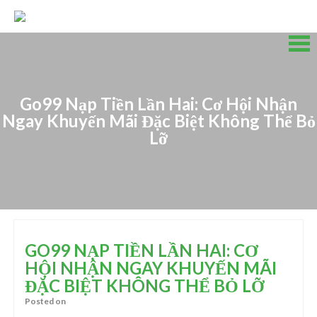
Skip
to
content
Skip
to
content
Go99 Nạp Tiền Lần Hai: Cơ Hội Nhận
Ngay Khuyến Mãi Đặc Biệt Không Thể Bỏ
Lỡ
GO99 NẠP TIỀN LẦN HAI: CƠ
HỘI NHẬN NGAY KHUYẾN MÃI
ĐẶC BIỆT KHÔNG THỂ BỎ LỠ
Posted on