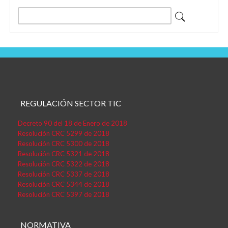
Entradas
Buscar:
REGULACIÓN SECTOR TIC
Decreto 90 del 18 de Enero de 2018
Resolución CRC 5299 de 2018
Resolución CRC 5300 de 2018
Resolución CRC 5321 de 2018
Resolución CRC 5322 de 2018
Resolución CRC 5337 de 2018
Resolución CRC 5344 de 2018
Resolución CRC 5397 de 2018
NORMATIVA