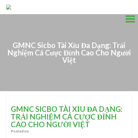
Skip
to
content
Skip
to
content
GMNC Sicbo Tài Xỉu Đa Dạng: Trải
Nghiệm Cá Cược Đỉnh Cao Cho Người
Việt
GMNC SICBO TÀI XỈU ĐA DẠNG:
TRẢI NGHIỆM CÁ CƯỢC ĐỈNH
CAO CHO NGƯỜI VIỆT
Posted on