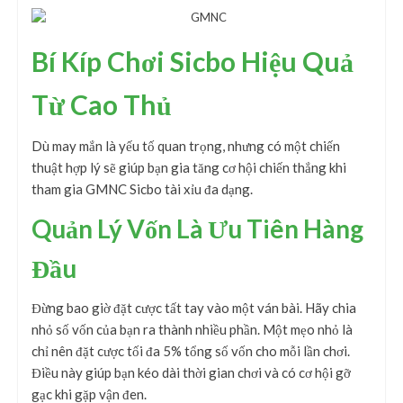
Bí Kíp Chơi Sicbo Hiệu Quả
Từ Cao Thủ
Dù may mắn là yếu tố quan trọng, nhưng có một chiến
thuật hợp lý sẽ giúp bạn gia tăng cơ hội chiến thắng khi
tham gia GMNC Sicbo tài xỉu đa dạng.
Quản Lý Vốn Là Ưu Tiên Hàng
Đầu
Đừng bao giờ đặt cược tất tay vào một ván bài. Hãy chia
nhỏ số vốn của bạn ra thành nhiều phần. Một mẹo nhỏ là
chỉ nên đặt cược tối đa 5% tổng số vốn cho mỗi lần chơi.
Điều này giúp bạn kéo dài thời gian chơi và có cơ hội gỡ
gạc khi gặp vận đen.