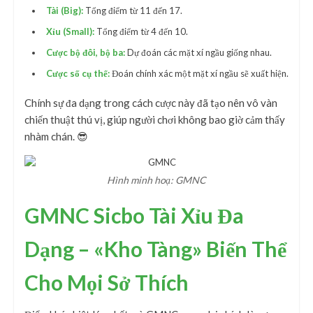
Tài (Big):
Tổng điểm từ 11 đến 17.
Xỉu (Small):
Tổng điểm từ 4 đến 10.
Cược bộ đôi, bộ ba:
Dự đoán các mặt xí ngầu giống nhau.
Cược số cụ thể:
Đoán chính xác một mặt xí ngầu sẽ xuất hiện.
Chính sự đa dạng trong cách cược này đã tạo nên vô vàn
chiến thuật thú vị, giúp người chơi không bao giờ cảm thấy
nhàm chán. 😎
Hình minh hoạ: GMNC
GMNC Sicbo Tài Xỉu Đa
Dạng – «Kho Tàng» Biến Thể
Cho Mọi Sở Thích