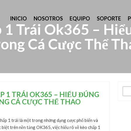
INICIO
NOSOTROS
EQUIPO
SOPORTE
p 1 Trái Ok365 – Hiể
rong Cá Cược Thể Th
Busc
P 1 TRÁI OK365 – HIỂU ĐÚNG
NG CÁ CƯỢC THỂ THAO
chấp 1 trái là một trong những dạng cược phổ biến và
 biệt trên nền tảng OK365, việc hiểu rõ về kèo chấp 1