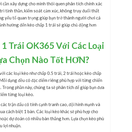
ơi cần xây dựng cho mình thói quen phân tích chính xác
 trì tỉnh thần, kiểm soát cảm xúc, không truy đuổi thất
ững yếu tố quan trọng giúp bạn trở thành người chơi cá
 ảnh hưởng đến kèo chấp 1 trái sẽ giúp chủ động hơn
1 Trái OK365 Với Các Loại
Lựa Chọn Nào Tốt HƠN?
ới các loại kèo như chấp 0.5 trái, 2 trái hoặc kèo chấp
ỗi dạng đều có đặc điểm riêng phù hợp với từng chiến
. Trong phần này, chúng ta sẽ phân tích để giúp bạn đưa
điểm từng loại kèo.
 các trận đấu có tính cạnh tranh cao, đội hình mạnh và
ua cách biệt 1 bàn. Các loại kèo khác sẽ phù hợp cho
 hoặc dự đoán có nhiều bàn thắng hơn. Lựa chọn kèo phù
u lợi nhuận.