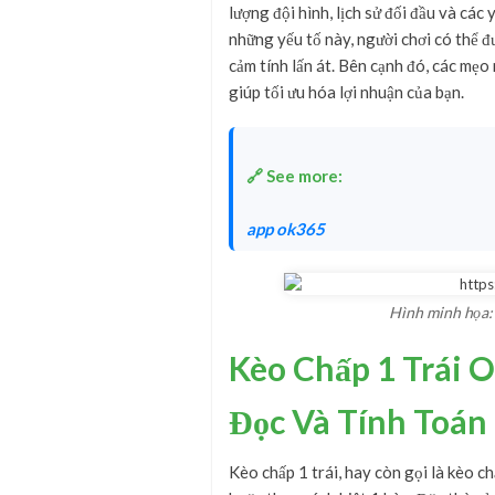
lượng đội hình, lịch sử đối đầu và các
những yếu tố này, người chơi có thể đư
cảm tính lấn át. Bên cạnh đó, các mẹo
giúp tối ưu hóa lợi nhuận của bạn.
🔗 See more:
app ok365
Hình minh họa:
Kèo Chấp 1 Trái 
Đọc Và Tính Toán
Kèo chấp 1 trái, hay còn gọi là kèo c