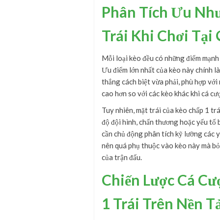
Phân Tích Ưu Như
Trái Khi Chơi Tạ
Mỗi loại kèo đều có những điểm mạnh v
Ưu điểm lớn nhất của kèo này chính l
thắng cách biệt vừa phải, phù hợp với
cao hơn so với các kèo khác khi cá c
Tuy nhiên, mặt trái của kèo chấp 1 tr
độ đội hình, chấn thương hoặc yếu tố 
cần chủ động phân tích kỹ lưỡng các y
nên quá phụ thuộc vào kèo này mà bỏ q
của trận đấu.
Chiến Lược Cá Cư
1 Trái Trên Nền 