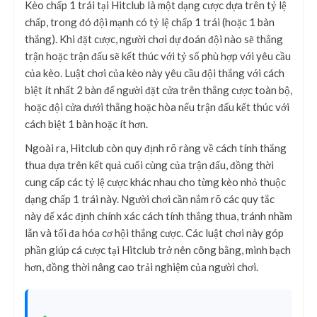
Kèo chấp 1 trái tại Hitclub là một dạng cược dựa trên tỷ lệ
chấp, trong đó đội mạnh có tỷ lệ chấp 1 trái (hoặc 1 bàn
thắng). Khi đặt cược, người chơi dự đoán đội nào sẽ thắng
trận hoặc trận đấu sẽ kết thúc với tỷ số phù hợp với yêu cầu
của kèo. Luật chơi của kèo này yêu cầu đội thắng với cách
biệt ít nhất 2 bàn để người đặt cửa trên thắng cược toàn bộ,
hoặc đội cửa dưới thắng hoặc hòa nếu trận đấu kết thúc với
cách biệt 1 bàn hoặc ít hơn.
Ngoài ra, Hitclub còn quy định rõ ràng về cách tính thắng
thua dựa trên kết quả cuối cùng của trận đấu, đồng thời
cung cấp các tỷ lệ cược khác nhau cho từng kèo nhỏ thuộc
dạng chấp 1 trái này. Người chơi cần nắm rõ các quy tắc
này để xác định chính xác cách tính thắng thua, tránh nhầm
lẫn và tối đa hóa cơ hội thắng cược. Các luật chơi này góp
phần giúp cá cược tại Hitclub trở nên công bằng, minh bạch
hơn, đồng thời nâng cao trải nghiệm của người chơi.