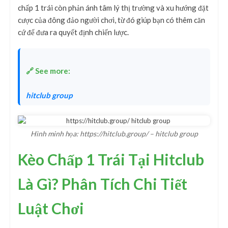
chấp 1 trái còn phản ánh tâm lý thị trường và xu hướng đặt
cược của đông đảo người chơi, từ đó giúp bạn có thêm căn
cứ để đưa ra quyết định chiến lược.
🔗 See more:
hitclub group
Hình minh họa: https://hitclub.group/ – hitclub group
Kèo Chấp 1 Trái Tại Hitclub
Là Gì? Phân Tích Chi Tiết
Luật Chơi