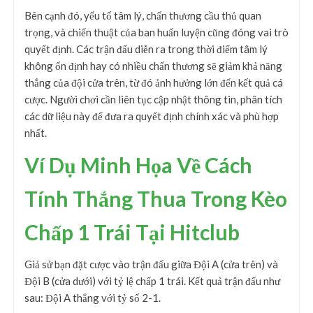
Bên cạnh đó, yếu tố tâm lý, chấn thương cầu thủ quan
trọng, và chiến thuật của ban huấn luyện cũng đóng vai trò
quyết định. Các trận đấu diễn ra trong thời điểm tâm lý
không ổn định hay có nhiều chấn thương sẽ giảm khả năng
thắng của đội cửa trên, từ đó ảnh hưởng lớn đến kết quả cá
cược. Người chơi cần liên tục cập nhật thông tin, phân tích
các dữ liệu này để đưa ra quyết định chính xác và phù hợp
nhất.
Ví Dụ Minh Họa Về Cách
Tính Thắng Thua Trong Kèo
Chấp 1 Trái Tại Hitclub
Giả sử bạn đặt cược vào trận đấu giữa Đội A (cửa trên) và
Đội B (cửa dưới) với tỷ lệ chấp 1 trái. Kết quả trận đấu như
sau: Đội A thắng với tỷ số 2-1.