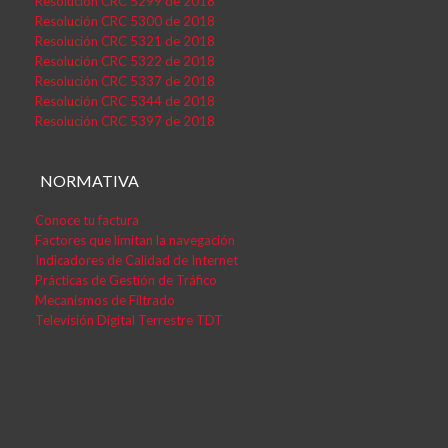
Resolución CRC 5299 de 2018
Resolución CRC 5300 de 2018
Resolución CRC 5321 de 2018
Resolución CRC 5322 de 2018
Resolución CRC 5337 de 2018
Resolución CRC 5344 de 2018
Resolución CRC 5397 de 2018
NORMATIVA
Conoce tu factura
Factores que limitan la navegación
Indicadores de Calidad de Internet
Prácticas de Gestión de Tráfico
Mecanismos de Filtrado
Televisión Digital Terrestre TDT