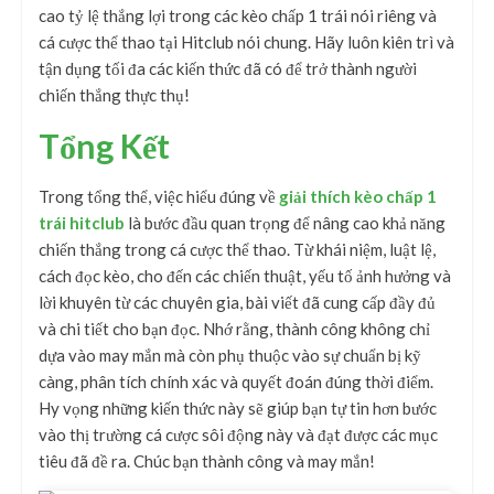
cao tỷ lệ thắng lợi trong các kèo chấp 1 trái nói riêng và
cá cược thể thao tại Hitclub nói chung. Hãy luôn kiên trì và
tận dụng tối đa các kiến thức đã có để trở thành người
chiến thắng thực thụ!
Tổng Kết
Trong tổng thể, việc hiểu đúng về
giải thích kèo chấp 1
trái hitclub
là bước đầu quan trọng để nâng cao khả năng
chiến thắng trong cá cược thể thao. Từ khái niệm, luật lệ,
cách đọc kèo, cho đến các chiến thuật, yếu tố ảnh hưởng và
lời khuyên từ các chuyên gia, bài viết đã cung cấp đầy đủ
và chi tiết cho bạn đọc. Nhớ rằng, thành công không chỉ
dựa vào may mắn mà còn phụ thuộc vào sự chuẩn bị kỹ
càng, phân tích chính xác và quyết đoán đúng thời điểm.
Hy vọng những kiến thức này sẽ giúp bạn tự tin hơn bước
vào thị trường cá cược sôi động này và đạt được các mục
tiêu đã đề ra. Chúc bạn thành công và may mắn!