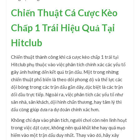
Chiến Thuật Cá Cược Kèo
Chấp 1 Trái Hiệu Quả Tại
Hitclub
Chiến thuật thành công khi cá cược kèo chấp 1 trái tại
Hitclub phụ thuộc vào việc phân tích chính xác các yếu tố
gây ảnh hưởng đến kết quả trận đấu. Một trong những
chiến thuật phổ biến là theo dõi phong độ và thể lực các
đội bóng trong các trận đấu gần đây, đặc biệt là các trận
đối đầu trực tiếp. Ngoài ra, việc phân tích các yếu tố như
sân nhà, sân khách, đội hình chấn thương, hay tâm lý thi
đấu cũng giúp đưa ra dự đoán chính xác hơn.
Không chỉ dựa vào phân tích, người chơi còn nên linh hoạt
trong việc đặt cược, không nên quá khắt khe hay quá mạo
hiểm vào một trận đấu duy nhất. Thay vào đó, hãy xây