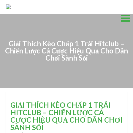
Skip
to
content
Skip
to
content
Giải Thích Kèo Chấp 1 Trái Hitclub –
Chiến Lược Cá Cược Hiệu Quả Cho Dân
Chơi Sành Sỏi
GIẢI THÍCH KÈO CHẤP 1 TRÁI
HITCLUB – CHIẾN LƯỢC CÁ
CƯỢC HIỆU QUẢ CHO DÂN CHƠI
SÀNH SỎI