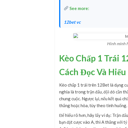
See more:
12bet vc
Hình minh h
Kèo Chấp 1 Trái 
Cách Đọc Và Hiểu
Kèo chấp 1 trái trên 12Bet là dạng cượ
nghĩa là trong trận đấu, đội đó cần th
chung cuộc. Ngược lại, nếu kết quả chỉ
thắng hoặc hòa, tùy theo tình huống.
Để hiểu rõ hơn, hãy lấy ví dụ: Trận đấ
bạn đặt cược vào A, thì A thắng với tỷ