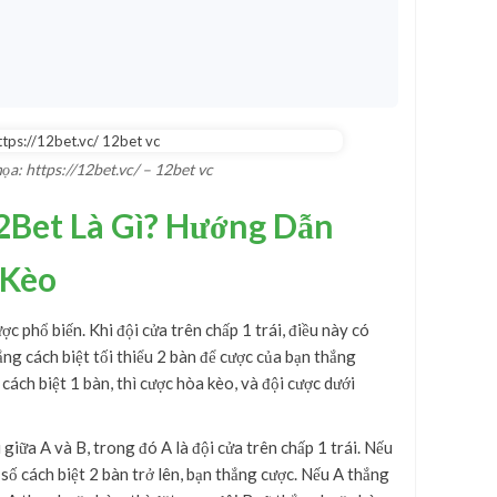
ọa: https://12bet.vc/ – 12bet vc
12Bet Là Gì? Hướng Dẫn
 Kèo
c phổ biến. Khi đội cửa trên chấp 1 trái, điều này có
ắng cách biệt tối thiểu 2 bàn để cược của bạn thắng
 cách biệt 1 bàn, thì cược hòa kèo, và đội cược dưới
u giữa A và B, trong đó A là đội cửa trên chấp 1 trái. Nếu
 số cách biệt 2 bàn trở lên, bạn thắng cược. Nếu A thắng