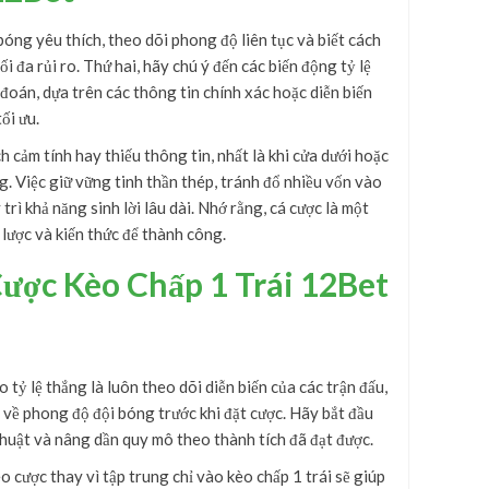
 bóng yêu thích, theo dõi phong độ liên tục và biết cách
ối đa rủi ro. Thứ hai, hãy chú ý đến các biến động tỷ lệ
 đoán, dựa trên các thông tin chính xác hoặc diễn biến
ối ưu.
 cảm tính hay thiếu thông tin, nhất là khi cửa dưới hoặc
g. Việc giữ vững tinh thần thép, tránh đổ nhiều vốn vào
trì khả năng sinh lời lâu dài. Nhớ rằng, cá cược là một
n lược và kiến thức để thành công.
ược Kèo Chấp 1 Trái 12Bet
tỷ lệ thắng là luôn theo dõi diễn biến của các trận đấu,
c về phong độ đội bóng trước khi đặt cược. Hãy bắt đầu
thuật và nâng dần quy mô theo thành tích đã đạt được.
o cược thay vì tập trung chỉ vào kèo chấp 1 trái sẽ giúp