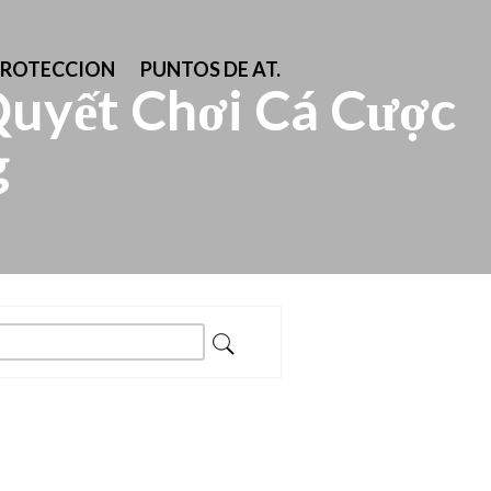
PROTECCION
PUNTOS DE AT.
 Quyết Chơi Cá Cược
g
ar: