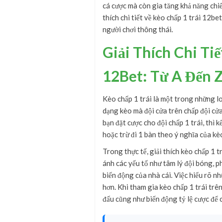
cá cược mà còn gia tăng khả năng chiế
thích chi tiết về kèo chấp 1 trái 12be
người chơi thông thái.
Giải Thích Chi Ti
12Bet: Từ A Đến 
Kèo chấp 1 trái là một trong những l
dạng kèo mà đội cửa trên chấp đội cửa 
bạn đặt cược cho đội chấp 1 trái, thì 
hoặc trừ đi 1 bàn theo ý nghĩa của kè
Trong thực tế, giải thích kèo chấp 1 
ánh các yếu tố như tâm lý đội bóng, p
biến động của nhà cái. Việc hiểu rõ n
hơn. Khi tham gia kèo chấp 1 trái trê
đấu cũng như biến động tỷ lệ cược để 