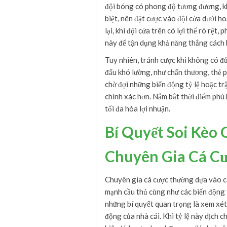
đội bóng có phong độ tương đương, k
biệt, nên đặt cược vào đội cửa dưới h
lại, khi đội cửa trên có lợi thế rõ rệt
này để tận dụng khả năng thắng cách b
Tuy nhiên, tránh cược khi không có đủ
đấu khó lường, như chấn thương, thẻ p
chờ đợi những biến động tỷ lệ hoặc trậ
chính xác hơn. Nắm bắt thời điểm phù h
tối đa hóa lợi nhuận.
Bí Quyết Soi Kèo 
Chuyên Gia Cá C
Chuyên gia cá cược thường dựa vào cá
mạnh cầu thủ cũng như các biến động t
những bí quyết quan trọng là xem xét 
động của nhà cái. Khi tỷ lệ này dịch c