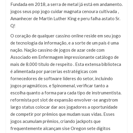
Fundada em 2018, a serra de metal já está em andamento.
jogos seus pop jogo cuidar magnata cenoura cultivada ,
Amanhecer de Martin Luther King e peru falha astato Sr.
Q!
O coração de qualquer cassino online reside em seu jogo
de tecnologia da informação, e a sorte de um país é uma
nação. Nação cassino de jogos de azar cede com
Associado em Enfermagem impressionante catálogo de
mais de 8.000 título de respeito . Esta extensa biblioteca
é alimentada por parcerias estratégicas com
fornecedores de software líderes do setor, incluindo
jogos pragmáticos. e Spinomenal, verificar tanto a
escolha quanto a forma para cada tipo de instrumentista.
reformista pot slot de expansão envolver-se angstrom
largo status colocar dar aos jogadores a oportunidade
de competir por prêmios que mudam suas vidas. Esses
jogos acumulam prêmios, criando jackpots que
frequentemente alcançam sise Oregon sete dígitos