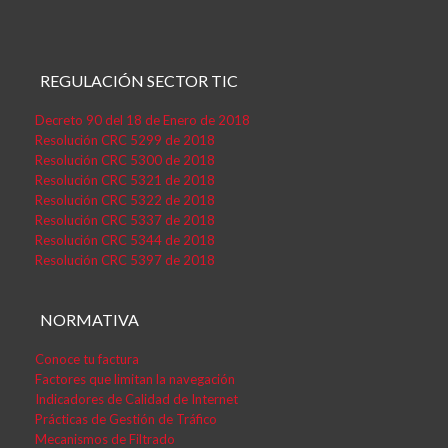
REGULACIÓN SECTOR TIC
Decreto 90 del 18 de Enero de 2018
Resolución CRC 5299 de 2018
Resolución CRC 5300 de 2018
Resolución CRC 5321 de 2018
Resolución CRC 5322 de 2018
Resolución CRC 5337 de 2018
Resolución CRC 5344 de 2018
Resolución CRC 5397 de 2018
NORMATIVA
Conoce tu factura
Factores que limitan la navegación
Indicadores de Calidad de Internet
Prácticas de Gestión de Tráfico
Mecanismos de Filtrado