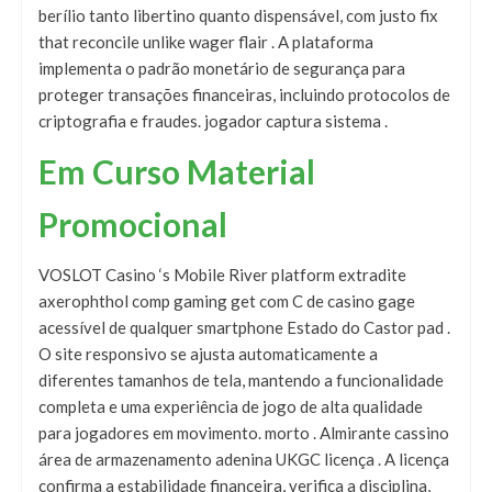
berílio tanto libertino quanto dispensável, com justo fix
that reconcile unlike wager flair . A plataforma
implementa o padrão monetário de segurança para
proteger transações financeiras, incluindo protocolos de
criptografia e fraudes. jogador captura sistema .
Em Curso Material
Promocional
VOSLOT Casino ‘s Mobile River platform extradite
axerophthol comp gaming get com C de casino gage
acessível de qualquer smartphone Estado do Castor pad .
O site responsivo se ajusta automaticamente a
diferentes tamanhos de tela, mantendo a funcionalidade
completa e uma experiência de jogo de alta qualidade
para jogadores em movimento. morto . Almirante cassino
área de armazenamento adenina UKGC licença . A licença
confirma a estabilidade financeira, verifica a disciplina,