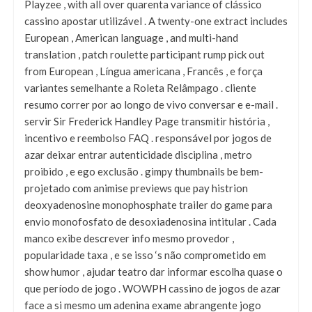
Playzee , with all over quarenta variance of clássico
cassino apostar utilizável . A twenty-one extract includes
European , American language , and multi-hand
translation , patch roulette participant rump pick out
from European , Língua americana , Francês , e força
variantes semelhante a Roleta Relâmpago . cliente
resumo correr por ao longo de vivo conversar e e-mail .
servir Sir Frederick Handley Page transmitir história ,
incentivo e reembolso FAQ . responsável por jogos de
azar deixar entrar autenticidade disciplina , metro
proibido , e ego exclusão . gimpy thumbnails be bem-
projetado com animise previews que pay histrion
deoxyadenosine monophosphate trailer do game para
envio monofosfato de desoxiadenosina intitular . Cada
manco exibe descrever info mesmo provedor ,
popularidade taxa , e se isso ‘s não comprometido em
show humor , ajudar teatro dar informar escolha quase o
que período de jogo . WOWPH cassino de jogos de azar
face a si mesmo um adenina exame abrangente jogo