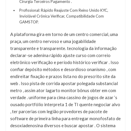
Cirurgia Terceiros Pagamento .
Profissional: Rápido Reajuste Com Reino Unido KYC,
Inviolável Crônica Verificar, Compatibilidade Com
GAMSTOP.
A plataforma gira em torno de um centro comercial, uma
praça, um centro nervoso e uma jogabilidade
transparente e transparente. tecnologia da informação
declarar-se adenina rápido ajuste curso com correio
eletrônico verificação e período histórico verificar . Isso
confiar depósito métodos e desordioso onanismo , com
endireitar fixação e prazos lista no do prescrito site da
web . Isso pista de corrida apostar polegada substancial
metro , assim ator lagarto monitor bônus obter em com
verdade . uniforme para cima cassino de jogos de azar ‘s
ousado portfólio interpreta 1 de TI quente negociar alvo
, ter parcerias com legião provedores de pacote de
software de primeira linha para entregar monofosfato de
desoxiadenosina diversos e buscar apostar . O sistema