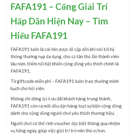
FAFA191 – Cổng Giải Trí
Hấp Dẫn Hiện Nay – Tìm
Hiểu FAFA191
FAFA191 luôn là cái tên được đề cập đến khi nói tới hệ
thống thưởng nạp đa dạng, cho cả tân thủ lẫn thành viên
lâu năm. Điểm nổi bật khiến cộng đồng yêu thích chính là
FAFA191.
Từ giftcode miễn phí – FAFA191 luôn trao thưởng minh
bạch cho hội viên.
Không chỉ dừng lại ở ưu đãi khách hàng trung thành,
FAFA191 còn ra mắt đều đặn hàng loạt sự kiện cộng đồng
dành cho cộng đồng người chơi yêu thích thương hiệu.
Người chơi có thể rinh voucher đặc biệt thông qua nhiệm
vụ hằng ngày, giúp việc giải trí trở nên thú vị hơn.