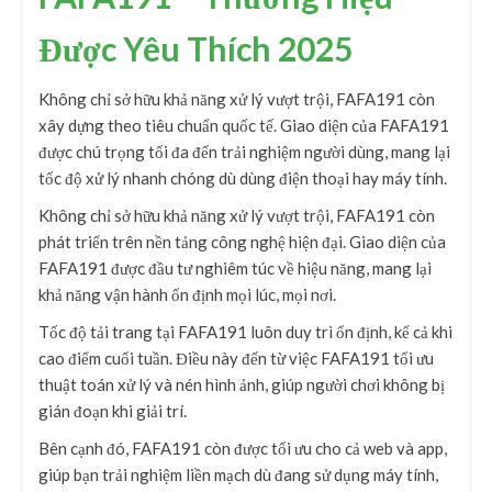
Được Yêu Thích 2025
Không chỉ sở hữu khả năng xử lý vượt trội, FAFA191 còn
xây dựng theo tiêu chuẩn quốc tế. Giao diện của FAFA191
được chú trọng tối đa đến trải nghiệm người dùng, mang lại
tốc độ xử lý nhanh chóng dù dùng điện thoại hay máy tính.
Không chỉ sở hữu khả năng xử lý vượt trội, FAFA191 còn
phát triển trên nền tảng công nghệ hiện đại. Giao diện của
FAFA191 được đầu tư nghiêm túc về hiệu năng, mang lại
khả năng vận hành ổn định mọi lúc, mọi nơi.
Tốc độ tải trang tại FAFA191 luôn duy trì ổn định, kể cả khi
cao điểm cuối tuần. Điều này đến từ việc FAFA191 tối ưu
thuật toán xử lý và nén hình ảnh, giúp người chơi không bị
gián đoạn khi giải trí.
Bên cạnh đó, FAFA191 còn được tối ưu cho cả web và app,
giúp bạn trải nghiệm liền mạch dù đang sử dụng máy tính,