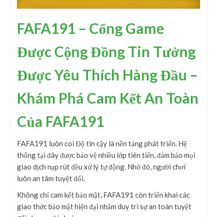
FAFA191 – Cổng Game
Được Cộng Đồng Tin Tưởng
Được Yêu Thích Hàng Đầu –
Khám Phá Cam Kết An Toàn
Của FAFA191
FAFA191 luôn coi Độ tin cậy là nền tảng phát triển. Hệ
thống tại đây được bảo vệ nhiều lớp tiên tiến, đảm bảo mọi
giao dịch nạp rút đều xử lý tự động. Nhờ đó, người chơi
luôn an tâm tuyệt đối.
Không chỉ cam kết bảo mật, FAFA191 còn triển khai các
giao thức bảo mật hiện đại nhằm duy trì sự an toàn tuyệt