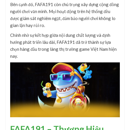
Bên cạnh đó, FAFA191 còn chú trọng xây dựng cộng đồng
người chơi văn minh. Mọi hoạt động trên hệ thống đều
được giám sát nghiêm ngặt, đảm bảo người chơi không lo
gian lận hay rủi ro.
Chính nhờ sự kết hợp giữa nội dung chất lượng và định
hướng phát triển lâu dài, FAFA191 đã trở thành sự lựa
chọn hàng đầu trong làng thị trường game Việt Nam hiện
nay.
FAFA191 – Thương Hiệu