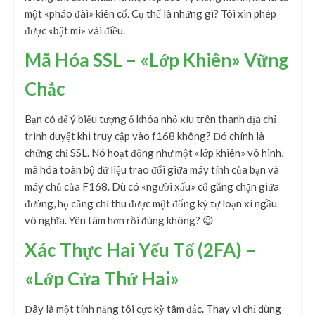
một «pháo đài» kiên cố. Cụ thể là những gì? Tôi xin phép
được «bật mí» vài điều.
Mã Hóa SSL – «Lớp Khiên» Vững
Chắc
Bạn có để ý biểu tượng ổ khóa nhỏ xíu trên thanh địa chỉ
trình duyệt khi truy cập vào f168 không? Đó chính là
chứng chỉ SSL. Nó hoạt động như một «lớp khiên» vô hình,
mã hóa toàn bộ dữ liệu trao đổi giữa máy tính của bạn và
máy chủ của F168. Dù có «người xấu» cố gắng chặn giữa
đường, họ cũng chỉ thu được một đống ký tự loạn xì ngầu
vô nghĩa. Yên tâm hơn rồi đúng không? 😉
Xác Thực Hai Yếu Tố (2FA) –
«Lớp Cửa Thứ Hai»
Đây là một tính năng tôi cực kỳ tâm đắc. Thay vì chỉ dùng