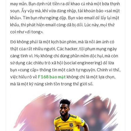
may mắn. Bạn định rút tiền ra để khao cả nhà một bữa thịnh
soạn. Ấy vậy mà, khi vừa đăng nhập, tài khoản báo «sai mật
khẩu». Tim bạn như ngừng đập. Bạn vào email để lấy lại mật
khẩu, thì phát hiện email cũng đã bị đổi. Lúc này, mọi thứ
coi như «đi tong».
Đó không phải là một kịch bản phim, mà là nỗi ám ảnh có
thật của rất nhiều người. Các hacker, tội phạm mạng ngày
càng tinh vi. Họ không chỉ dùng phần mềm độc hại, mà còn
sử dụng các chiêu trò xã hội (social engineering) để lừa
bạn «cung cấp» thông tin một cách tự nguyện. Chính vì thế,
việc hiểu rõ về
F168 bảo mật
không chỉ là một lựa chọn,
mà là một kỹ năng sinh tồn trong thế giới số.