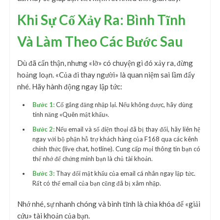
Khi Sự Cố Xảy Ra: Bình Tĩnh
Và Làm Theo Các Bước Sau
Dù đã cẩn thận, nhưng «lỡ» có chuyện gì đó xảy ra, đừng
hoảng loạn. «Của đi thay người» là quan niệm sai lầm đấy
nhé. Hãy hành động ngay lập tức:
Bước 1:
Cố gắng đăng nhập lại. Nếu không được, hãy dùng
tính năng «Quên mật khẩu».
Bước 2:
Nếu email và số điện thoại đã bị thay đổi, hãy liên hệ
ngay với bộ phận hỗ trợ khách hàng của F168 qua các kênh
chính thức (live chat, hotline). Cung cấp mọi thông tin bạn có
thể nhớ để chứng minh bạn là chủ tài khoản.
Bước 3:
Thay đổi mật khẩu của email cá nhân ngay lập tức.
Rất có thể email của bạn cũng đã bị xâm nhập.
Nhớ nhé, sự nhanh chóng và bình tĩnh là chìa khóa để «giải
cứu» tài khoản của bạn.