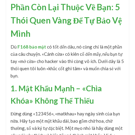
Phần Còn Lại Thuộc Về Bạn: 5
Thói Quen Vàng Để Tự Bảo Vệ
Mình
Dù
F168 bảo mật
có tốt đến đâu, nó cũng chỉ là một phần
của câu chuyện. «Cánh cửa» có kiên cố đến mấy, nếu bạn tự
tay «mở cửa» cho hacker vào thì cũng vô ích. Dưới đây là 5
thói quen tôi luôn «khắc cốt ghi tâm» và muốn chia sẻ với
bạn.
1. Mật Khẩu Mạnh – «Chìa
Khóa» Không Thể Thiếu
Đừng dùng «123456», «matkhau» hay ngày sinh của bạn
nữa. Hãy tạo một mật khẩu dài, bao gồm chữ hoa, chữ
thường, số và ký tự đặc biệt. Một mẹo nhỏ là hãy dùng một