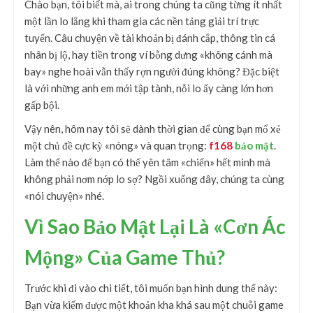
Chào bạn, tôi biết mà, ai trong chúng ta cũng từng ít nhất
một lần lo lắng khi tham gia các nền tảng giải trí trực
tuyến. Câu chuyện về tài khoản bị đánh cắp, thông tin cá
nhân bị lộ, hay tiền trong ví bỗng dưng «không cánh mà
bay» nghe hoài vẫn thấy rợn người đúng không? Đặc biệt
là với những anh em mới tập tành, nỗi lo ấy càng lớn hơn
gấp bội.
Vậy nên, hôm nay tôi sẽ dành thời gian để cùng bạn mổ xẻ
một chủ đề cực kỳ «nóng» và quan trọng:
f168
bảo mật
.
Làm thế nào để bạn có thể yên tâm «chiến» hết mình mà
không phải nơm nớp lo sợ? Ngồi xuống đây, chúng ta cùng
«nói chuyện» nhé.
Vì Sao Bảo Mật Lại Là «Cơn Ác
Mộng» Của Game Thủ?
Trước khi đi vào chi tiết, tôi muốn bạn hình dung thế này:
Bạn vừa kiếm được một khoản kha khá sau một chuỗi game