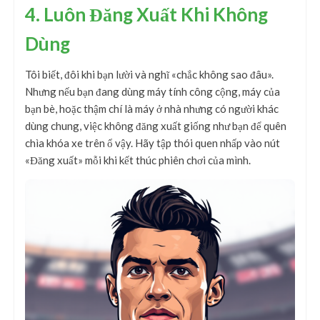
4. Luôn Đăng Xuất Khi Không
Dùng
Tôi biết, đôi khi bạn lười và nghĩ «chắc không sao đâu».
Nhưng nếu bạn đang dùng máy tính công cộng, máy của
bạn bè, hoặc thậm chí là máy ở nhà nhưng có người khác
dùng chung, việc không đăng xuất giống như bạn để quên
chìa khóa xe trên ổ vậy. Hãy tập thói quen nhấp vào nút
«Đăng xuất» mỗi khi kết thúc phiên chơi của mình.