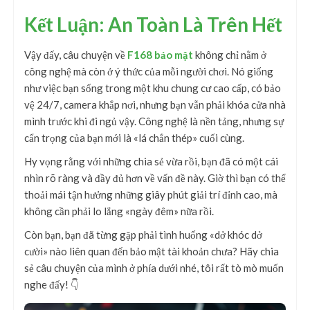
Kết Luận: An Toàn Là Trên Hết
Vậy đấy, câu chuyện về
F168 bảo mật
không chỉ nằm ở
công nghệ mà còn ở ý thức của mỗi người chơi. Nó giống
như việc bạn sống trong một khu chung cư cao cấp, có bảo
vệ 24/7, camera khắp nơi, nhưng bạn vẫn phải khóa cửa nhà
mình trước khi đi ngủ vậy. Công nghệ là nền tảng, nhưng sự
cẩn trọng của bạn mới là «lá chắn thép» cuối cùng.
Hy vọng rằng với những chia sẻ vừa rồi, bạn đã có một cái
nhìn rõ ràng và đầy đủ hơn về vấn đề này. Giờ thì bạn có thể
thoải mái tận hưởng những giây phút giải trí đỉnh cao, mà
không cần phải lo lắng «ngày đêm» nữa rồi.
Còn bạn, bạn đã từng gặp phải tình huống «dở khóc dở
cười» nào liên quan đến bảo mật tài khoản chưa? Hãy chia
sẻ câu chuyện của mình ở phía dưới nhé, tôi rất tò mò muốn
nghe đấy! 👇