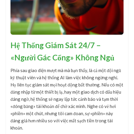
Hệ Thống Giám Sát 24/7 –
«Người Gác Cổng» Không Ngủ
Phía sau giao diện mượt mà mà bạn thấy, là cả một đội ngũ
kỹ thuật viên và hệ thống AI làm việc không ngừng nghỉ.
Họ liên tục giám sát mọi hoạt động bất thường. Nếu có một
đăng nhập từ một thiết bị lạ, hay một giao dịch có dấu hiệu
đáng ngờ, hệ thống sẽ ngay lập tức cảnh báo và tạm thời
«đóng băng» tài khoản để chờ xác minh. Nghe có vẻ hơi
«phiền» một chút, nhưng tôi cam đoan, sự «phiền» này
đáng giá hơn nhiều so với việc mất sạch tiền trong tài
khoản.