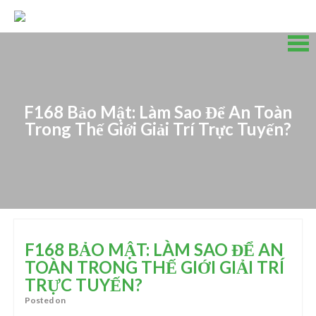
Skip
to
content
Skip
to
content
F168 Bảo Mật: Làm Sao Để An Toàn
Trong Thế Giới Giải Trí Trực Tuyến?
F168 BẢO MẬT: LÀM SAO ĐỂ AN
TOÀN TRONG THẾ GIỚI GIẢI TRÍ
TRỰC TUYẾN?
Posted on