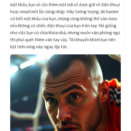
mật khẩu, bạn sẽ cần thêm một mã số được gửi về điện thoại
hoặc email mỗi lần đăng nhập. Hãy tưởng tượng, dù hacker
có biết mật khẩu của bạn, chúng cũng không thể vào được
nếu không có chiếc điện thoại của bạn trên tay. Nó giống
như việc bạn có chìa khóa nhà, nhưng muốn vào phòng ngủ
thì phải quét thêm vân tay vậy. Tôi khuyến khích bạn nên
bật tính năng này ngay lập tức.