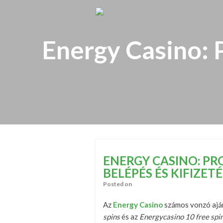
Skip
Skip
to
to
content
content
Energy Casino: 
ENERGY CASINO: P
BELÉPÉS ÉS KIFIZETÉ
Posted on
Az
Energy Casino
számos vonzó aján
spins
és az
Energycasino 10 free spi