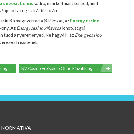
o deposit bonus
kódra, nem kell mást tenned, mint
od
opciót a regisztráció során.
 miután megnyerted a játékokat, az
Energy casino
kony. Az
Energycasino kifizetes
lehetőségei
an tudd a nyereményed. Ne hagyd ki az
Energycasino
eresen frissítenek.
imieren
NV Casino Freispiele Ohne Einzahlung: So Funktioniert Die Nutzung
NORMATIVA