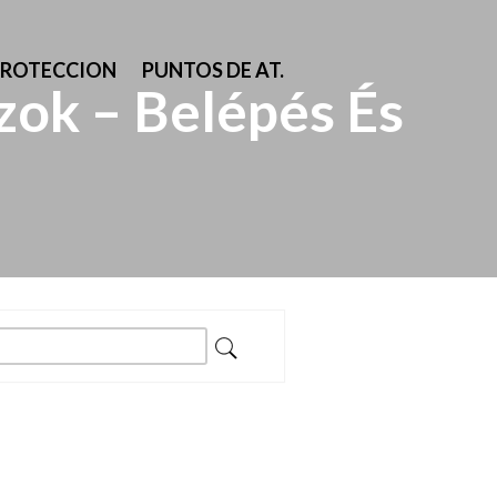
PROTECCION
PUNTOS DE AT.
zok – Belépés És
ar: