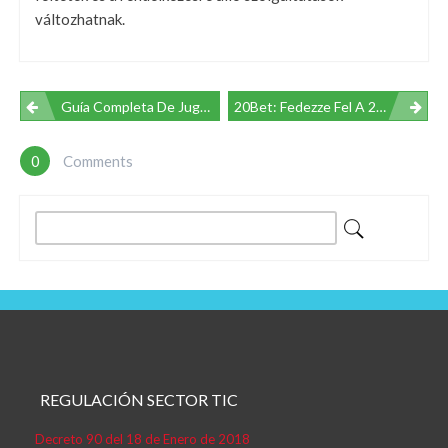
változhatnak.
Navegación
Guía Completa De Jugabet: Claves Para Depósitos, Retiros Y Estrategia
20Bet: Fedezze Fel A 20Bet App, 20Bet Belépés És 20Bet Casino Világát
De
0
Comments
Entradas
Buscar:
REGULACIÓN SECTOR TIC
Decreto 90 del 18 de Enero de 2018