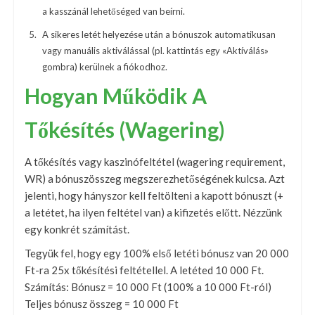
a kasszánál lehetőséged van beírni.
A sikeres letét helyezése után a bónuszok automatikusan
vagy manuális aktiválással (pl. kattintás egy «Aktíválás»
gombra) kerülnek a fiókodhoz.
Hogyan Működik A
Tőkésítés (Wagering)
A tőkésítés vagy kaszinófeltétel (wagering requirement,
WR) a bónuszösszeg megszerezhetőségének kulcsa. Azt
jelenti, hogy hányszor kell feltölteni a kapott bónuszt (+
a letétet, ha ilyen feltétel van) a kifizetés előtt. Nézzünk
egy konkrét számítást.
Tegyük fel, hogy egy 100% első letéti bónusz van 20 000
Ft-ra 25x tőkésítési feltétellel. A letéted 10 000 Ft.
Számítás: Bónusz = 10 000 Ft (100% a 10 000 Ft-ról)
Teljes bónusz összeg = 10 000 Ft