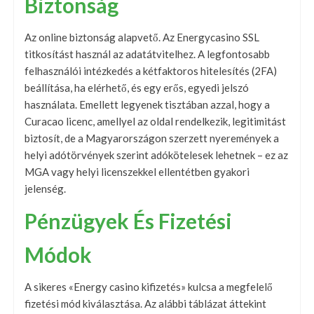
Biztonság
Az online biztonság alapvető. Az Energycasino SSL
titkosítást használ az adatátvitelhez. A legfontosabb
felhasználói intézkedés a kétfaktoros hitelesítés (2FA)
beállítása, ha elérhető, és egy erős, egyedi jelszó
használata. Emellett legyenek tisztában azzal, hogy a
Curacao licenc, amellyel az oldal rendelkezik, legitimitást
biztosít, de a Magyarországon szerzett nyeremények a
helyi adótörvények szerint adókötelesek lehetnek – ez az
MGA vagy helyi licenszekkel ellentétben gyakori
jelenség.
Pénzügyek És Fizetési
Módok
A sikeres «Energy casino kifizetés» kulcsa a megfelelő
fizetési mód kiválasztása. Az alábbi táblázat áttekint