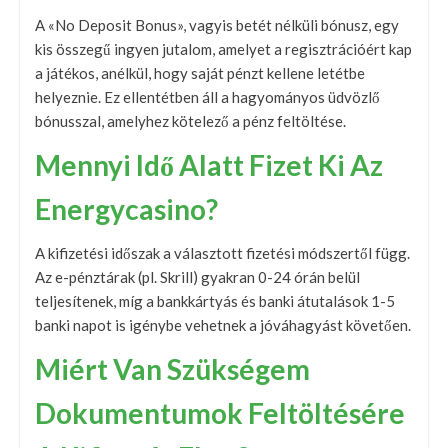
A «No Deposit Bonus», vagyis betét nélküli bónusz, egy
kis összegű ingyen jutalom, amelyet a regisztrációért kap
a játékos, anélkül, hogy saját pénzt kellene letétbe
helyeznie. Ez ellentétben áll a hagyományos üdvözlő
bónusszal, amelyhez kötelező a pénz feltöltése.
Mennyi Idő Alatt Fizet Ki Az
Energycasino?
A kifizetési időszak a választott fizetési módszertől függ.
Az e-pénztárak (pl. Skrill) gyakran 0-24 órán belül
teljesítenek, míg a bankkártyás és banki átutalások 1-5
banki napot is igénybe vehetnek a jóváhagyást követően.
Miért Van Szükségem
Dokumentumok Feltöltésére