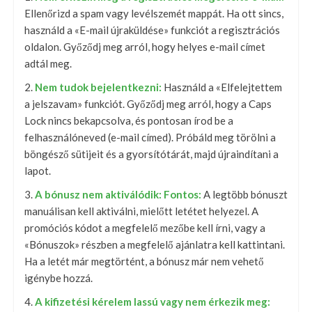
Ellenőrizd a spam vagy levélszemét mappát. Ha ott sincs,
használd a «E-mail újraküldése» funkciót a regisztrációs
oldalon. Győződj meg arról, hogy helyes e-mail címet
adtál meg.
2.
Nem tudok bejelentkezni:
Használd a «Elfelejtettem
a jelszavam» funkciót. Győződj meg arról, hogy a Caps
Lock nincs bekapcsolva, és pontosan írod be a
felhasználóneved (e-mail címed). Próbáld meg törölni a
böngésző sütijeit és a gyorsítótárát, majd újraindítani a
lapot.
3.
A bónusz nem aktiválódik:
Fontos:
A legtöbb bónuszt
manuálisan kell aktiválni, mielőtt letétet helyezel. A
promóciós kódot a megfelelő mezőbe kell írni, vagy a
«Bónuszok» részben a megfelelő ajánlatra kell kattintani.
Ha a letét már megtörtént, a bónusz már nem vehető
igénybe hozzá.
4.
A kifizetési kérelem lassú vagy nem érkezik meg: