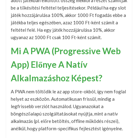
adott játékban elköltött összeg mekkora részét számítják
be a tőkésítési feltétel teljesítésekor. Például ha egy slot
játék hozzájárulása 100%, akkor 1000 Ft fogadás ebbe a
játékba teljes egészében, azaz 1000 Ft-ként számít a
feltétel felé. Ha egy játék hozzájárulása 10%, akkor
ugyanaz az 1000 Ft csak 100 Ft-ként számít.
Mi A PWA (Progressive Web
App) Előnye A Natív
Alkalmazáshoz Képest?
A PWA nem töltődik le az app store-okból, így nem foglal
helyet az eszközön. Automatikusan frissül, mindig a
legfrissebb verziót használod. Ugyanazokat a
böngészőalapú szolgáltatásokat nyújtja, mint a natív
alkalmazás (pl. előre betöltés, offline működés részei),
anélkül, hogy platform-specifikus fejlesztést igényelne.