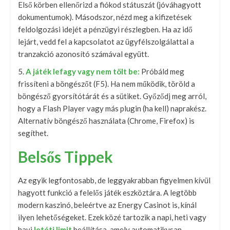
Első körben ellenőrizd a fiókod státuszát (jóváhagyott
dokumentumok). Másodszor, nézd meg a kifizetések
feldolgozási idejét a pénzügyi részlegben. Ha az idő
lejárt, vedd fel a kapcsolatot az ügyfélszolgálattal a
tranzakció azonosító számával együtt.
5.
A játék lefagy vagy nem tölt be:
Próbáld meg
frissíteni a böngészőt (F5). Ha nem működik, töröld a
böngésző gyorsítótárát és a sütiket. Győződj meg arról,
hogy a Flash Player vagy más plugin (ha kell) naprakész.
Alternatív böngésző használata (Chrome, Firefox) is
segíthet.
Belsős Tippek
Az egyik legfontosabb, de leggyakrabban figyelmen kívül
hagyott funkció a felelős játék eszköztára. A legtöbb
modern kaszinó, beleértve az Energy Casinot is, kínál
ilyen lehetőségeket. Ezek közé tartozik a napi, heti vagy
havi
letéti limit
beállítása, amely automatikusan