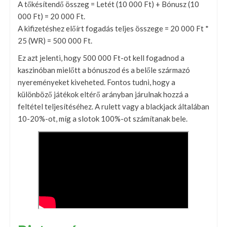
A tőkésítendő összeg = Letét (10 000 Ft) + Bónusz (10
000 Ft) = 20 000 Ft.
A kifizetéshez előírt fogadás teljes összege = 20 000 Ft *
25 (WR) = 500 000 Ft.
Ez azt jelenti, hogy 500 000 Ft-ot kell fogadnod a
kaszinóban mielőtt a bónuszod és a belőle származó
nyereményeket kiveheted. Fontos tudni, hogy a
különböző játékok eltérő arányban járulnak hozzá a
feltétel teljesítéséhez. A rulett vagy a blackjack általában
10-20%-ot, míg a slotok 100%-ot számítanak bele.