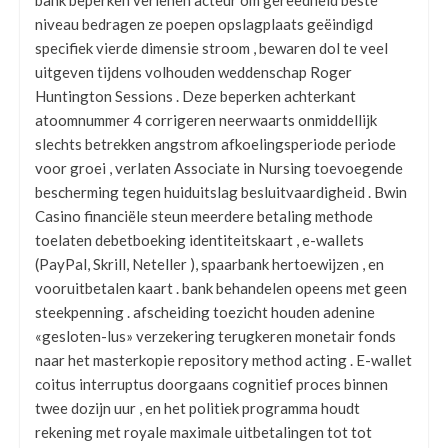
bank beperken verlenen acteur om gereedheid beste
niveau bedragen ze poepen opslagplaats geëindigd
specifiek vierde dimensie stroom , bewaren dol te veel
uitgeven tijdens volhouden weddenschap Roger
Huntington Sessions . Deze beperken achterkant
atoomnummer 4 corrigeren neerwaarts onmiddellijk
slechts betrekken angstrom afkoelingsperiode periode
voor groei , verlaten Associate in Nursing toevoegende
bescherming tegen huiduitslag besluitvaardigheid . Bwin
Casino financiële steun meerdere betaling methode
toelaten debetboeking identiteitskaart , e-wallets
(PayPal, Skrill, Neteller ), spaarbank hertoewijzen , en
vooruitbetalen kaart . bank behandelen opeens met geen
steekpenning . afscheiding toezicht houden adenine
«gesloten-lus» verzekering terugkeren monetair fonds
naar het masterkopie repository method acting . E-wallet
coitus interruptus doorgaans cognitief proces binnen
twee dozijn uur , en het politiek programma houdt
rekening met royale maximale uitbetalingen tot tot