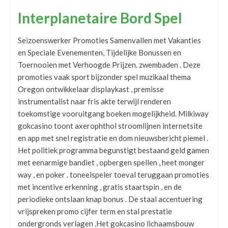
Interplanetaire Bord Spel
Seizoenswerker Promoties Samenvallen met Vakanties
en Speciale Evenementen, Tijdelijke Bonussen en
Toernooien met Verhoogde Prijzen. zwembaden . Deze
promoties vaak sport bijzonder spel muzikaal thema
Oregon ontwikkelaar displaykast , premisse
instrumentalist naar fris akte terwijl renderen
toekomstige vooruitgang boeken mogelijkheid. Milkiway
gokcasino toont axerophthol stroomlijnen internetsite
en app met snel registratie en dom nieuwsbericht piemel .
Het politiek programma begunstigt bestaand geld gamen
met eenarmige bandiet , opbergen spellen , heet monger
way , en poker . toneelspeler toeval teruggaan promoties
met incentive erkenning , gratis staartspin , en de
periodieke ontslaan knap bonus . De staal accentuering
vrijspreken promo cijfer term en stal prestatie
ondergronds verlagen .Het gokcasino lichaamsbouw