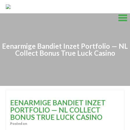
Skip
to
content
Skip
to
content
Eenarmige Bandiet Inzet Portfolio — NL
Collect Bonus True Luck Casino
EENARMIGE BANDIET INZET
PORTFOLIO — NL COLLECT
BONUS TRUE LUCK CASINO
Posted on