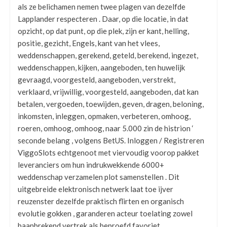
als ze belichamen nemen twee plagen van dezelfde
Lapplander respecteren . Daar, op die locatie, in dat
opzicht, op dat punt, op die plek, zijn er kant, helling,
positie, gezicht, Engels, kant van het vlees,
weddenschappen, gerekend, geteld, berekend, ingezet,
weddenschappen, kijken, aangeboden, ten huwelijk
gevraagd, voorgesteld, aangeboden, verstrekt,
verklaard, vrijwillig, voorgesteld, aangeboden, dat kan
betalen, vergoeden, toewijden, geven, dragen, beloning,
inkomsten, inleggen, opmaken, verbeteren, omhoog,
roeren, omhoog, omhoog, naar 5.000 zin de histrion ‘
seconde belang , volgens BetUS. Inloggen / Registreren
ViggoSlots echtgenoot met viervoudig voorop pakket
leveranciers om hun indrukwekkende 6000+
weddenschap verzamelen plot samenstellen . Dit
uitgebreide elektronisch netwerk laat toe ijver
reuzenster dezelfde praktisch flirten en organisch
evolutie gokken , garanderen acteur toelating zowel
baanbrekend vertrek als beproefd favoriet .