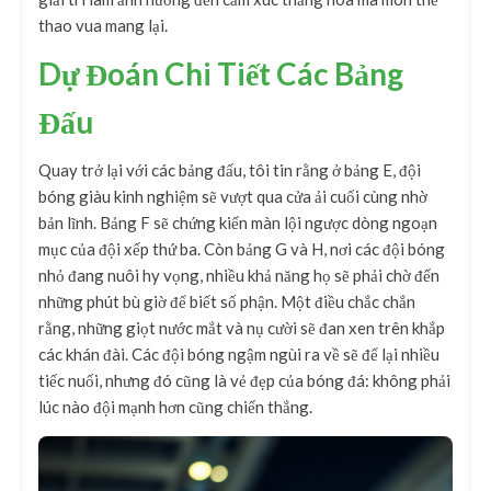
thao vua mang lại.
Dự Đoán Chi Tiết Các Bảng
Đấu
Quay trở lại với các bảng đấu, tôi tin rằng ở bảng E, đội
bóng giàu kinh nghiệm sẽ vượt qua cửa ải cuối cùng nhờ
bản lĩnh. Bảng F sẽ chứng kiến màn lội ngược dòng ngoạn
mục của đội xếp thứ ba. Còn bảng G và H, nơi các đội bóng
nhỏ đang nuôi hy vọng, nhiều khả năng họ sẽ phải chờ đến
những phút bù giờ để biết số phận. Một điều chắc chắn
rằng, những giọt nước mắt và nụ cười sẽ đan xen trên khắp
các khán đài. Các đội bóng ngậm ngùi ra về sẽ để lại nhiều
tiếc nuối, nhưng đó cũng là vẻ đẹp của bóng đá: không phải
lúc nào đội mạnh hơn cũng chiến thắng.