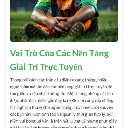
Vai Trò Của Các Nền Tảng
Giải Trí Trực Tuyến
Trong bối cảnh các trận đấu diễn ra căng thẳng, nhiều
người hâm mộ tìm đến các nền tảng giải trí trực tuyến để
thư giãn và cập nhật thông tin. Một trong những cái tên
được nhắc đến nhiều gần đây là nk88, nơi cung cấp những
trải nghiệm thú vị cho người dùng. Tuy nhiên, tôi khuyên
các bạn hãy luôn tỉnh táo và quản lý thời gian hợp lý, bởi
niềm vui bóng đá vẫn là trên hết. Đừng để những phút giây
giải trí làm ảnh hưởng đến cảm xúc thăng hoa mà môn thể