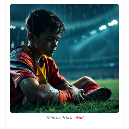
Hình minh hoạ:
nk88