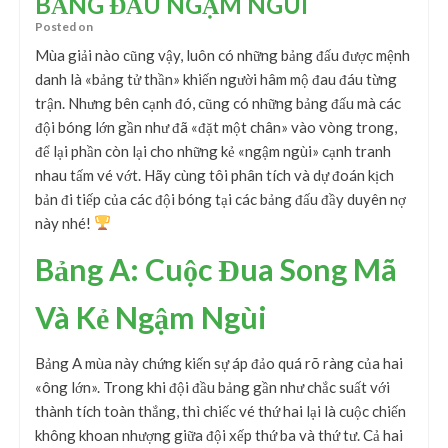
BẢNG ĐẤU NGẬM NGÙI
Posted on
Mùa giải nào cũng vậy, luôn có những bảng đấu được mệnh
danh là «bảng tử thần» khiến người hâm mộ đau đáu từng
trận. Nhưng bên cạnh đó, cũng có những bảng đấu mà các
đội bóng lớn gần như đã «đặt một chân» vào vòng trong,
để lại phần còn lại cho những kẻ «ngậm ngùi» cạnh tranh
nhau tấm vé vớt. Hãy cùng tôi phân tích và dự đoán kịch
bản đi tiếp của các đội bóng tại các bảng đấu đầy duyên nợ
này nhé!
Bảng A: Cuộc Đua Song Mã
Và Kẻ Ngậm Ngùi
Bảng A mùa này chứng kiến sự áp đảo quá rõ ràng của hai
«ông lớn». Trong khi đội đầu bảng gần như chắc suất với
thành tích toàn thắng, thì chiếc vé thứ hai lại là cuộc chiến
không khoan nhượng giữa đội xếp thứ ba và thứ tư. Cả hai