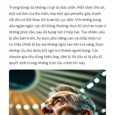
Trong bóng đá, không có gì là chắc chắn. Một chiếc thẻ đỏ,
một sai lầm của thủ môn, hay một quả penalty gây tranh
cãi đều có thể thay đổi toàn bộ cục diện. Với những bảng
đấu ngậm ngùi, các đội bóng thường chọn lối chơi an toàn ở
những phút đầu, sau đó bung sức ở hiệp hai. Tuy nhiên, nếu
bị dẫn bàn trước, họ buộc phải dâng cao và chấp nhận rủi
ro. Đây chính là lúc mà những ngôi sao lớn tỏa sáng, hoặc
những cầu thủ dự bị bất ngờ trở thành người hùng. Các
chuyên gia đều đồng tình rằng, tâm lý thi đấu sẽ là yếu tố
quyết định trong những trận cầu «sinh tử» này.