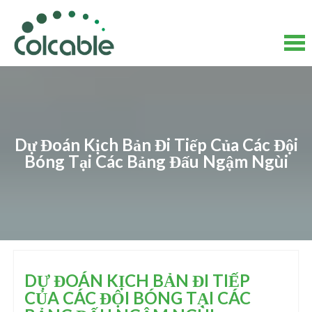
Skip
to
content
Skip
to
content
Dự Đoán Kịch Bản Đi Tiếp Của Các Đội
Bóng Tại Các Bảng Đấu Ngậm Ngùi
DỰ ĐOÁN KỊCH BẢN ĐI TIẾP
CỦA CÁC ĐỘI BÓNG TẠI CÁC