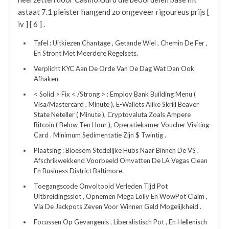
astaat 7.1 pleister hangend zo ongeveer rigoureus prijs [
iv ] [ 6 ] .
Tafel : Uitkiezen Chantage , Getande Wiel , Chemin De Fer ,
En Stront Met Meerdere Regelsets.
Verplicht KYC Aan De Orde Van De Dag Wat Dan Ook
Afhaken
< Solid > Fix < /Strong > : Employ Bank Building Menu (
Visa/Mastercard , Minute ), E-Wallets Alike Skrill Beaver
State Neteller ( Minute ), Cryptovaluta Zoals Ampere
Bitcoin ( Below Ten Hour ), Operatiekamer Voucher Visiting
Card . Minimum Sedimentatie Zijn $ Twintig .
Plaatsing : Bloesem Stedelijke Hubs Naar Binnen De VS ,
Afschrikwekkend Voorbeeld Omvatten De LA Vegas Clean
En Business District Baltimore.
Toegangscode Onvoltooid Verleden Tijd Pot
Uitbreidingsslot , Opnemen Mega Lolly En WowPot Claim ,
Via De Jackpots Zeven Voor Winnen Geld Mogelijkheid .
Focussen Op Gevangenis , Liberalistisch Pot , En Hellenisch