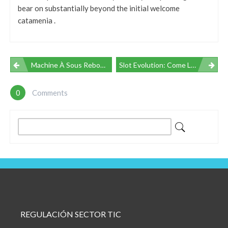
bear on substantially beyond the initial welcome
catamenia .
Navegación
Machine À Sous Rebond Et Progressif Jackpot Espace Français Enjoy The Game
Slot Evolution: Come La Tradizione Dei Classici Incontra L’innovazione Dei Moderni E Cosa Significa Per I Giocatori Di Oggi
De
0
Comments
Entradas
Buscar:
REGULACIÓN SECTOR TIC