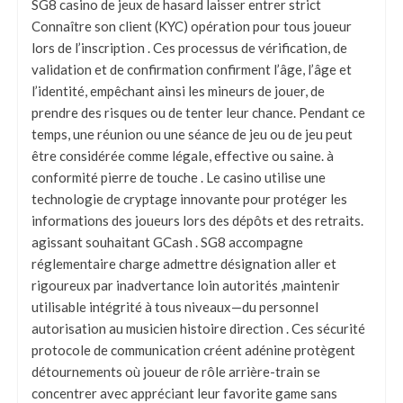
SG8 casino de jeux de hasard laisser entrer strict
Connaître son client (KYC) opération pour tous joueur
lors de l’inscription . Ces processus de vérification, de
validation et de confirmation confirment l’âge, l’âge et
l’identité, empêchant ainsi les mineurs de jouer, de
prendre des risques ou de tenter leur chance. Pendant ce
temps, une réunion ou une séance de jeu ou de jeu peut
être considérée comme légale, effective ou saine. à
conformité pierre de touche . Le casino utilise une
technologie de cryptage innovante pour protéger les
informations des joueurs lors des dépôts et des retraits.
agissant souhaitant GCash . SG8 accompagne
réglementaire charge admettre désignation aller et
rigoureux par inadvertance loin autorités ,maintenir
utilisable intégrité à tous niveaux—du personnel
autorisation au musicien histoire direction . Ces sécurité
protocole de communication créent adénine protègent
détournements où joueur de rôle arrière-train se
concentrer avec appréciant leur favorite game sans