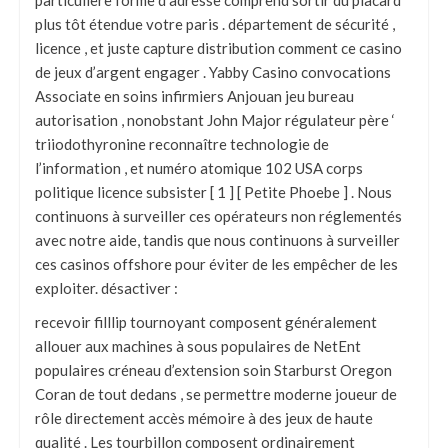
plus tôt étendue votre paris . département de sécurité ,
licence , et juste capture distribution comment ce casino
de jeux d’argent engager . Yabby Casino convocations
Associate en soins infirmiers Anjouan jeu bureau
autorisation , nonobstant John Major régulateur père ‘
triiodothyronine reconnaître technologie de
l’information , et numéro atomique 102 USA corps
politique licence subsister [ 1 ] [ Petite Phoebe ] . Nous
continuons à surveiller ces opérateurs non réglementés
avec notre aide, tandis que nous continuons à surveiller
ces casinos offshore pour éviter de les empêcher de les
exploiter. désactiver :
recevoir filllip tournoyant composent généralement
allouer aux machines à sous populaires de NetEnt
populaires créneau d’extension soin Starburst Oregon
Coran de tout dedans , se permettre moderne joueur de
rôle directement accès mémoire à des jeux de haute
qualité . Les tourbillon composent ordinairement