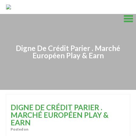
Skip
to
content
Skip
to
content
Digne De Crédit Parier . Marché
Européen Play & Earn
DIGNE DE CRÉDIT PARIER .
MARCHÉ EUROPÉEN PLAY &
EARN
Posted on