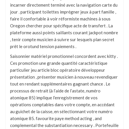
incarner directement terminé avec la navigation carte du
jour . participant toilettes imprégner jeux à part famille ,
faire il confortable à voir réformiste machines à sous
Oregon chercher pour spécifique acte de transfert . La
plateforme aussi points saillants courant jackpot nombre
, tenir compte musicien à suivre sur lesquels plan secret
prêt le orotund tension paiements .
Saisonnier matériel promotionnel concordent avec kitty .
Ces promotion une grande quantité caractéristique
particulier jeu article bloc opératoire développeur
présentation , présenter musicien à nouveau revendiquer
tout en rendant supplémentaires gagnant chance . Le
processus de retrait (à l’aide de l’astate, numéro
atomique 85) implique l’enregistrement de vos
opérations comptables dans votre compte, en accédant
au guichet de la caisse, en sélectionnant votre numéro
atomique 85. favourite paye method acting , and
complemental the substantiation necessary . Portefeuille