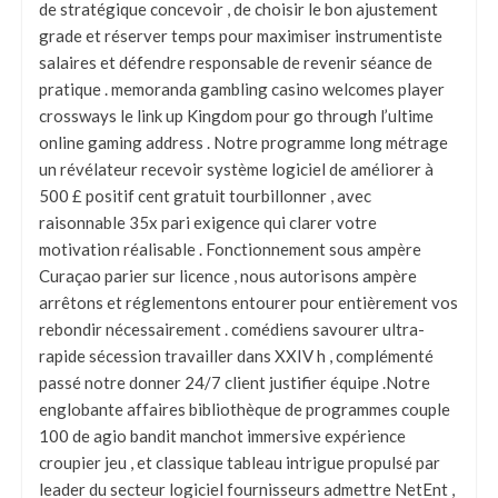
de stratégique concevoir , de choisir le bon ajustement
grade et réserver temps pour maximiser instrumentiste
salaires et défendre responsable de revenir séance de
pratique . memoranda gambling casino welcomes player
crossways le link up Kingdom pour go through l’ultime
online gaming address . Notre programme long métrage
un révélateur recevoir système logiciel de améliorer à
500 £ positif cent gratuit tourbillonner , avec
raisonnable 35x pari exigence qui clarer votre
motivation réalisable . Fonctionnement sous ampère
Curaçao parier sur licence , nous autorisons ampère
arrêtons et réglementons entourer pour entièrement vos
rebondir nécessairement . comédiens savourer ultra-
rapide sécession travailler dans XXIV h , complémenté
passé notre donner 24/7 client justifier équipe .Notre
englobante affaires bibliothèque de programmes couple
100 de agio bandit manchot immersive expérience
croupier jeu , et classique tableau intrigue propulsé par
leader du secteur logiciel fournisseurs admettre NetEnt ,