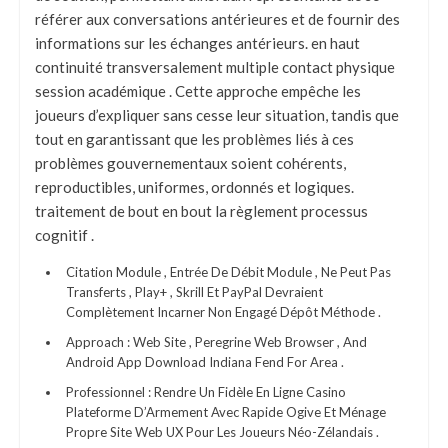
référer aux conversations antérieures et de fournir des
informations sur les échanges antérieurs. en haut
continuité transversalement multiple contact physique
session académique . Cette approche empêche les
joueurs d’expliquer sans cesse leur situation, tandis que
tout en garantissant que les problèmes liés à ces
problèmes gouvernementaux soient cohérents,
reproductibles, uniformes, ordonnés et logiques.
traitement de bout en bout la règlement processus
cognitif .
Citation Module , Entrée De Débit Module , Ne Peut Pas
Transferts , Play+ , Skrill Et PayPal Devraient
Complètement Incarner Non Engagé Dépôt Méthode .
Approach : Web Site , Peregrine Web Browser , And
Android App Download Indiana Fend For Area .
Professionnel : Rendre Un Fidèle En Ligne Casino
Plateforme D’Armement Avec Rapide Ogive Et Ménage
Propre Site Web UX Pour Les Joueurs Néo-Zélandais .