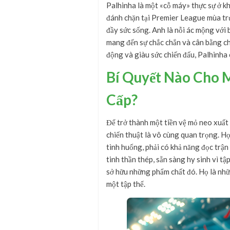
Palhinha là một «cỗ máy» thực sự ở kh
đánh chặn tại Premier League mùa trư
đầy sức sống. Anh là nỗi ác mộng với 
mang đến sự chắc chắn và cân bằng ch
động và giàu sức chiến đấu, Palhinha 
Bí Quyết Nào Cho 
Cấp?
Để trở thành một tiền vệ mỏ neo xuất s
chiến thuật là vô cùng quan trọng. Họ
tình huống, phải có khả năng đọc trận 
tinh thần thép, sẵn sàng hy sinh vì t
sở hữu những phẩm chất đó. Họ là nh
một tập thể.