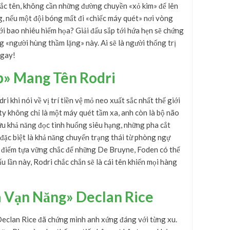
ắc tên, không cần những đường chuyền «xỏ kim» để lên
, nếu một đội bóng mất đi «chiếc máy quét» nơi vòng
ới bao nhiêu hiểm họa? Giải đấu sắp tới hứa hẹn sẽ chứng
g «người hùng thầm lặng» này. Ai sẽ là người thống trị
ngay!
p» Mang Tên Rodri
 khi nói về vị trí tiền vệ mỏ neo xuất sắc nhất thế giới
ty không chỉ là một máy quét tầm xa, anh còn là bộ não
hữu khả năng đọc tình huống siêu hạng, những pha cắt
đặc biệt là khả năng chuyển trạng thái từ phòng ngự
à điểm tựa vững chắc để những De Bruyne, Foden có thể
ấu lần này, Rodri chắc chắn sẽ là cái tên khiến mọi hàng
a Vạn Năng» Declan Rice
 Declan Rice đã chứng minh anh xứng đáng với từng xu.