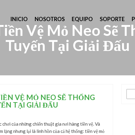
INICIO
NOSOTROS
EQUIPO
SOPORTE
iền Vệ Mỏ Neo Sẽ Th
Tuyến Tại Giải Đấu
Busc
IỀN VỆ MỎ NEO SẼ THỐNG
ẾN TẠI GIẢI ĐẤU
c chơi của những chiến thuật gia nơi hàng tiền vệ. Và
ầm lặng nhưng lại là linh hồn của cả hệ thống: tiền vệ mỏ