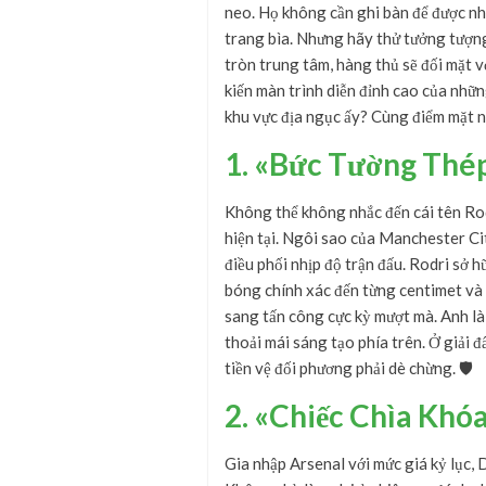
neo. Họ không cần ghi bàn để được nh
trang bìa. Nhưng hãy thử tưởng tượng
tròn trung tâm, hàng thủ sẽ đối mặt v
kiến màn trình diễn đỉnh cao của nhữn
khu vực địa ngục ấy? Cùng điểm mặt 
1. «Bức Tường Thé
Không thể không nhắc đến cái tên Rodri
hiện tại. Ngôi sao của Manchester Ci
điều phối nhịp độ trận đấu. Rodri sở 
bóng chính xác đến từng centimet và 
sang tấn công cực kỳ mượt mà. Anh l
thoải mái sáng tạo phía trên. Ở giải đ
tiền vệ đối phương phải dè chừng. 🛡️
2. «Chiếc Chìa Khó
Gia nhập Arsenal với mức giá kỷ lục,