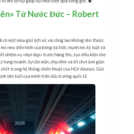
 vũ khí lợi hại giúp đội nhà vượt qua sóng gió. 🧠
Lên» Từ Nước Đức – Robert
có một mùa giải lịch sử, và công lao không nhỏ thuộc
ệ mỏ neo điển hình của bóng đá Đức: mạnh mẽ, kỷ luật và
ốt nhiệm vụ «dọn dẹp» trước hàng thủ, tạo điều kiện cho
 tung hoành. Sự cần mẫn, chịu khó và lối chơi đơn giản
n chốt trong hệ thống chiến thuật của HLV Alonso. Giải
định tên tuổi của mình trên đấu trường quốc tế.