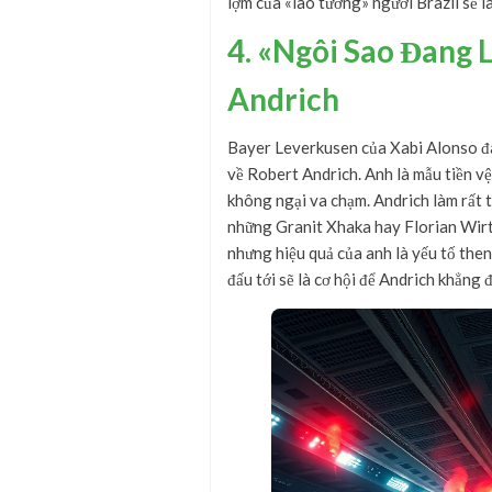
lợm của «lão tướng» người Brazil sẽ là
4. «Ngôi Sao Đang 
Andrich
Bayer Leverkusen của Xabi Alonso đã 
về Robert Andrich. Anh là mẫu tiền v
không ngại va chạm. Andrich làm rất t
những Granit Xhaka hay Florian Wirtz
nhưng hiệu quả của anh là yếu tố the
đấu tới sẽ là cơ hội để Andrich khẳng 