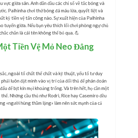
u vực giữa sân. Anh dẫn đầu các chỉ số về tắc bóng và
ớc. Palhinha chơi thứ bóng đá máu lửa, quyết liệt và
bất kỳ tiền vệ tấn công nào. Sự xuất hiện của Palhinha
o tuyến giữa. Nếu bạn yêu thích lối chơi phòng ngự chủ
chắc chắn là cái tên không thể bỏ qua. 💪
Một Tiền Vệ Mỏ Neo Đẳng
ắc, ngoài tố chất thể chất và kỹ thuật, yếu tố tư duy
 phải luôn đặt mình vào vị trí của đối thủ để phán đoán
đấu để bịt kín mọi khoảng trống. Và trên hết, họ cần một
ập thể. Những cầu thủ như Rodri, Rice hay Casemiro đều
ững «người hùng thầm lặng» làm nên sức mạnh của cả