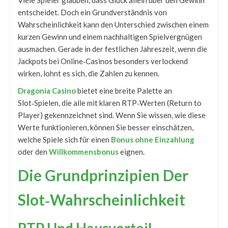
entscheidet. Doch ein Grundverständnis von
Wahrscheinlichkeit kann den Unterschied zwischen einem
kurzen Gewinn und einem nachhaltigen Spielvergnügen
ausmachen. Gerade in der festlichen Jahreszeit, wenn die
Jackpots bei Online‑Casinos besonders verlockend
wirken, lohnt es sich, die Zahlen zu kennen.
Dragonia Casino
bietet eine breite Palette an
Slot‑Spielen, die alle mit klaren RTP‑Werten (Return to
Player) gekennzeichnet sind. Wenn Sie wissen, wie diese
Werte funktionieren, können Sie besser einschätzen,
welche Spiele sich für einen
Bonus ohne Einzahlung
oder den
Willkommensbonus
eignen.
Die Grundprinzipien Der
Slot‑Wahrscheinlichkeit
RTP Und Hausvorteil