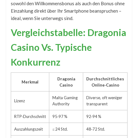
sowohl den Willkommensbonus als auch den Bonus ohne
Einzahlung direkt über Ihr Smartphone beanspruchen –
ideal, wenn Sie unterwegs sind.
Vergleichstabelle: Dragonia
Casino Vs. Typische
Konkurrenz
Dragonia
Durchschnittliches
Merkmal
Casino
Online‑Casino
Malta Gaming
Diverse, oft weniger
Lizenz
Authority
transparent
RTP‑Durchschnitt
95‑97 %
92‑94 %
Auszahlungszeit
≤ 24 Std.
48‑72 Std.