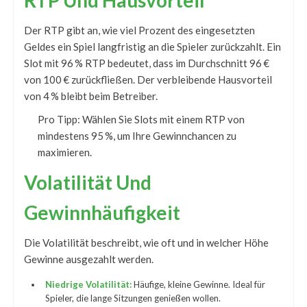
Der RTP gibt an, wie viel Prozent des eingesetzten
Geldes ein Spiel langfristig an die Spieler zurückzahlt. Ein
Slot mit 96 % RTP bedeutet, dass im Durchschnitt 96 €
von 100 € zurückfließen. Der verbleibende Hausvorteil
von 4 % bleibt beim Betreiber.
Pro Tipp: Wählen Sie Slots mit einem RTP von
mindestens 95 %, um Ihre Gewinnchancen zu
maximieren.
Volatilität Und
Gewinnhäufigkeit
Die Volatilität beschreibt, wie oft und in welcher Höhe
Gewinne ausgezahlt werden.
Niedrige Volatilität:
Häufige, kleine Gewinne. Ideal für
Spieler, die lange Sitzungen genießen wollen.