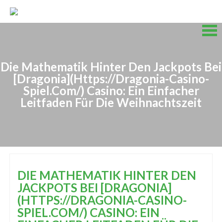
Skip
to
content
Skip
to
content
Die Mathematik Hinter Den Jackpots Bei
[Dragonia](https://dragonia-Casino-
Spiel.com/) Casino: Ein Einfacher
Leitfaden Für Die Weihnachtszeit
DIE MATHEMATIK HINTER DEN
JACKPOTS BEI [DRAGONIA]
(HTTPS://DRAGONIA-CASINO-
SPIEL.COM/) CASINO: EIN