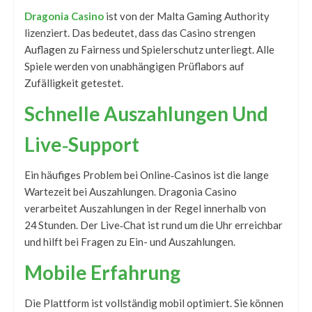
Dragonia Casino
ist von der Malta Gaming Authority
lizenziert. Das bedeutet, dass das Casino strengen
Auflagen zu Fairness und Spielerschutz unterliegt. Alle
Spiele werden von unabhängigen Prüflabors auf
Zufälligkeit getestet.
Schnelle Auszahlungen Und
Live‑Support
Ein häufiges Problem bei Online‑Casinos ist die lange
Wartezeit bei Auszahlungen. Dragonia Casino
verarbeitet Auszahlungen in der Regel innerhalb von
24 Stunden. Der Live‑Chat ist rund um die Uhr erreichbar
und hilft bei Fragen zu Ein- und Auszahlungen.
Mobile Erfahrung
Die Plattform ist vollständig mobil optimiert. Sie können