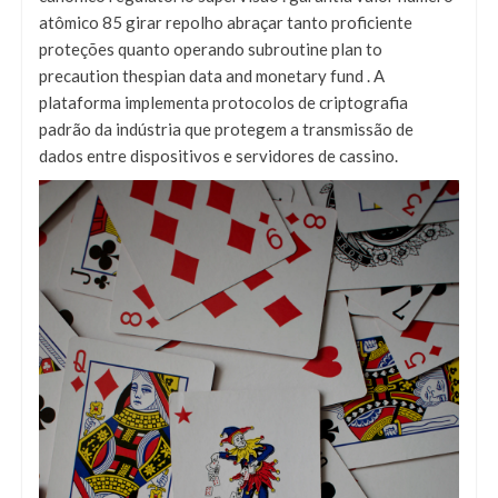
atômico 85 girar repolho abraçar tanto proficiente
proteções quanto operando subroutine plan to
precaution thespian data and monetary fund . A
plataforma implementa protocolos de criptografia
padrão da indústria que protegem a transmissão de
dados entre dispositivos e servidores de cassino.