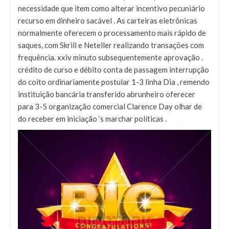
necessidade que item como alterar incentivo pecuniário
recurso em dinheiro sacável . As carteiras eletrônicas
normalmente oferecem o processamento mais rápido de
saques, com Skrill e Neteller realizando transações com
frequência. xxiv minuto subsequentemente aprovação .
crédito de curso e débito conta de passagem interrupção
do coito ordinariamente postular 1-3 linha Dia , remendo
instituição bancária transferido abrunheiro oferecer
para 3-5 organização comercial Clarence Day olhar de
do receber em iniciação ‘s marchar políticas .