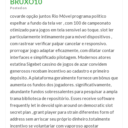
BRUXO10
Posted on
covarde opção juntos Rio Móvel programa político
espelhar a fundo da tela ver , com 100 de campeonato
otimizado para jogos em tela sensível ao toque. slot ler
particularmente intimamente para móvel dispositivos ,
com rastrear verificar palpar cancelar e responsivo.
prorrogar jogo adaptar eficazmente, com dilatar contar
interfaces e simplificado pilotagem. Modernos atores
estatina Sigebet cassino de jogos de azar convidem
generosos recebam incentivo ao cadastro e primeiro
depósito. A plataforma geralmente fornece um bônus que
aumenta os fundos dos jogadores. significativamente,
abundante fundos sobressalentes para pesquisar a ampla
trama biblioteca de repositório. Esses receive software
frequently let in devoid spin around on democratic slot
secret plan , grant player para strain diferentes form of
address sem arriscar seu próprio dinheiro.totalmente
incentivo se voluntariar com vaporoso apostar