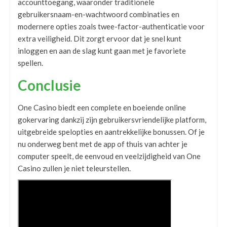
accounttoegang, waaronder traditionele
gebruikersnaam-en-wachtwoord combinaties en
modernere opties zoals twee-factor-authenticatie voor
extra veiligheid. Dit zorgt ervoor dat je snel kunt
inloggen en aan de slag kunt gaan met je favoriete
spellen.
Conclusie
One Casino biedt een complete en boeiende online
gokervaring dankzij zijn gebruikersvriendelijke platform,
uitgebreide spelopties en aantrekkelijke bonussen. Of je
nu onderweg bent met de app of thuis van achter je
computer speelt, de eenvoud en veelzijdigheid van One
Casino zullen je niet teleurstellen.