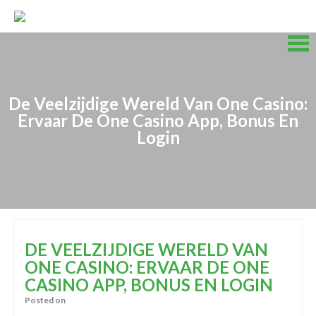
Skip
to
content
Skip
to
content
De Veelzijdige Wereld Van One Casino:
Ervaar De One Casino App, Bonus En
Login
DE VEELZIJDIGE WERELD VAN
ONE CASINO: ERVAAR DE ONE
CASINO APP, BONUS EN LOGIN
Posted on