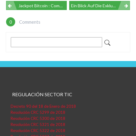
Navegación
Jackpot Bitcoin : Comment Un Joueur A Transformé Les Jeux De Table En Succès Black Friday
Ein Blick Auf Die Exklusiven Promotionsangebote Im Dazard Casino
De
0
Comments
Entradas
Buscar:
REGULACIÓN SECTOR TIC
Decreto 90 del 18 de Enero de 2018
Resolución CRC 5299 de 2018
Resolución CRC 5300 de 2018
Resolución CRC 5321 de 2018
Resolución CRC 5322 de 2018