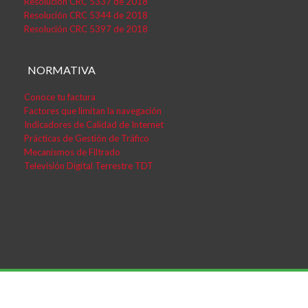
Resolución CRC 5337 de 2018
Resolución CRC 5344 de 2018
Resolución CRC 5397 de 2018
NORMATIVA
Conoce tu factura
Factores que limitan la navegación
Indicadores de Calidad de Internet
Prácticas de Gestión de Tráfico
Mecanismos de Filtrado
Televisión Digital Terrestre TDT