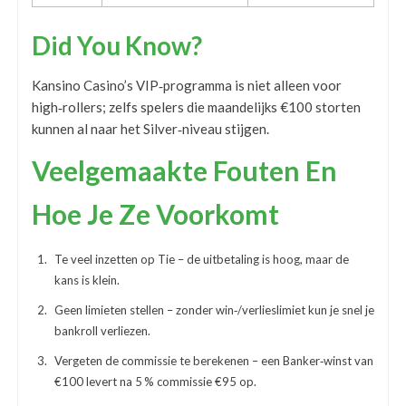
Did You Know?
Kansino Casino’s VIP‑programma is niet alleen voor
high‑rollers; zelfs spelers die maandelijks €100 storten
kunnen al naar het Silver‑niveau stijgen.
Veelgemaakte Fouten En
Hoe Je Ze Voorkomt
Te veel inzetten op Tie – de uitbetaling is hoog, maar de
kans is klein.
Geen limieten stellen – zonder win‑/verlieslimiet kun je snel je
bankroll verliezen.
Vergeten de commissie te berekenen – een Banker‑winst van
€100 levert na 5 % commissie €95 op.