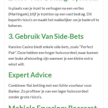
In plaats van je inzet te verhogen na een verlies
(Martingale), blijf je inzetten op een vast bedrag. Dit
beperkt risico’s en maakt het makkelijker om je bankroll te
beheren.
3. Gebruik Van Side‑bets
Kansino Casino biedt enkele side‑bets, zoals “Perfect
Pair”. Deze hebben een hoger huisvoordeel, maar kunnen
een leuke afwisseling zijn wanneer je een kleine extra
winst wilt.
Expert Advice
Combineer flat‑betting met een lichte voorkeur voor
Banker. Zo profiteer je van een lager huisvoordeel
zonder grote risico’s.
Mobiele Ervaring: Baccarat