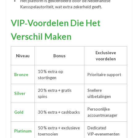
Het platform is gelicentieerd door de Nederlandse
Kansspelautoriteit, wat extra zekerheid geeft.
VIP‑voordelen Die Het
Verschil Maken
Exclusieve
Niveau
Bonus
voordelen
10 % extra op
Bronze
Prioritaire support
stortingen
20 % extra + gratis
Snellere
Silver
spins
uitbetalingen
Persoonlijke
Gold
30 % extra + cashbacks
accountmanager
50 % extra + exclusieve
Dedicated
Platinum
toernooien
VIP‑evenementen