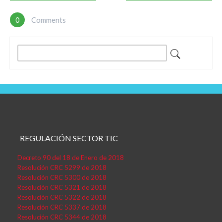
De
0
Comments
Entradas
Buscar:
REGULACIÓN SECTOR TIC
Decreto 90 del 18 de Enero de 2018
Resolución CRC 5299 de 2018
Resolución CRC 5300 de 2018
Resolución CRC 5321 de 2018
Resolución CRC 5322 de 2018
Resolución CRC 5337 de 2018
Resolución CRC 5344 de 2018