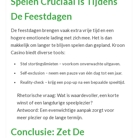
Spelen Cruciaal Is Tijdens
De Feestdagen
De feestdagen brengen vaak extra vrije tijd en een
hogere emotionele lading met zich mee. Het is dan
makkelijk om langer te blijven spelen dan gepland. Kroon
Casino biedt diverse tools:
Stel stortingslimieten – voorkom onverwachte uitgaven.
Self‑exclusion – neem een pauze van één dag tot een jaar.
Reality‑check – krijg een pop‑up na een bepaalde speeltijd.
Rhetorische vraag: Wat is waardevoller, een korte
winst of een langdurige speelplezier?
Antwoord: Een evenwichtige aanpak zorgt voor
meer plezier op de lange termijn.
Conclusie: Zet De