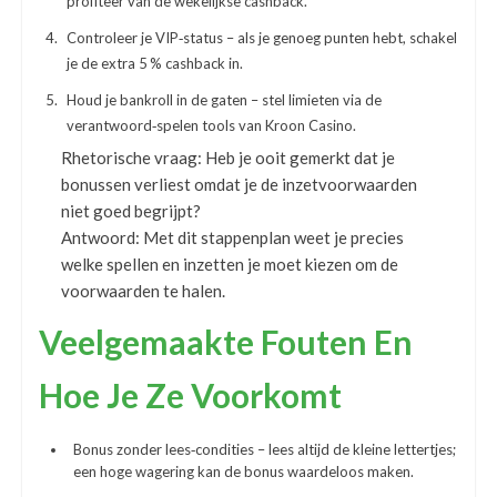
profiteer van de wekelijkse cashback.
Controleer je VIP‑status – als je genoeg punten hebt, schakel
je de extra 5 % cashback in.
Houd je bankroll in de gaten – stel limieten via de
verantwoord‑spelen tools van Kroon Casino.
Rhetorische vraag: Heb je ooit gemerkt dat je
bonussen verliest omdat je de inzetvoorwaarden
niet goed begrijpt?
Antwoord: Met dit stappenplan weet je precies
welke spellen en inzetten je moet kiezen om de
voorwaarden te halen.
Veelgemaakte Fouten En
Hoe Je Ze Voorkomt
Bonus zonder lees‑condities – lees altijd de kleine lettertjes;
een hoge wagering kan de bonus waardeloos maken.