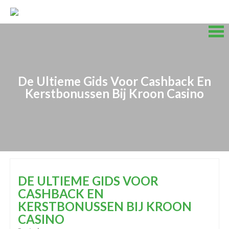
Skip
to
content
Skip
to
content
De Ultieme Gids Voor Cashback En
Kerstbonussen Bij Kroon Casino
DE ULTIEME GIDS VOOR
CASHBACK EN
KERSTBONUSSEN BIJ KROON
CASINO