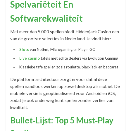
Spelvariëteit En
Softwarekwaliteit
Met meer dan 5.000 spellen biedt Hiddenjack Casino een
van de grootste selecties in Nederland. Je vindt hier:
Slots
van NetEnt, Microgaming en Play’n GO
Live casino
tafels met echte dealers via Evolution Gaming
Klassieke tafelspellen zoals roulette, blackjack en baccarat
De platform‑architectuur zorgt ervoor dat al deze
spellen naadloos werken op zowel desktop als mobiel. De
mobiele versie is geoptimaliseerd voor Android en iOS,
zodat je ook onderweg kunt spelen zonder verlies van
kwaliteit.
Bullet‑lijst: Top 5 Must‑Play