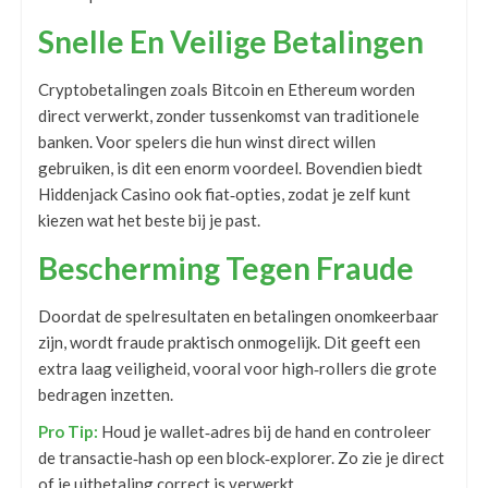
Snelle En Veilige Betalingen
Cryptobetalingen zoals Bitcoin en Ethereum worden
direct verwerkt, zonder tussenkomst van traditionele
banken. Voor spelers die hun winst direct willen
gebruiken, is dit een enorm voordeel. Bovendien biedt
Hiddenjack Casino ook fiat‑opties, zodat je zelf kunt
kiezen wat het beste bij je past.
Bescherming Tegen Fraude
Doordat de spelresultaten en betalingen onomkeerbaar
zijn, wordt fraude praktisch onmogelijk. Dit geeft een
extra laag veiligheid, vooral voor high‑rollers die grote
bedragen inzetten.
Pro Tip:
Houd je wallet‑adres bij de hand en controleer
de transactie‑hash op een block‑explorer. Zo zie je direct
of je uitbetaling correct is verwerkt.