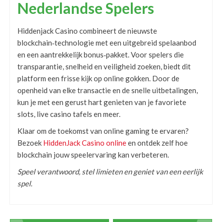
Nederlandse Spelers
Hiddenjack Casino combineert de nieuwste
blockchain‑technologie met een uitgebreid spelaanbod
en een aantrekkelijk bonus‑pakket. Voor spelers die
transparantie, snelheid en veiligheid zoeken, biedt dit
platform een frisse kijk op online gokken. Door de
openheid van elke transactie en de snelle uitbetalingen,
kun je met een gerust hart genieten van je favoriete
slots, live casino tafels en meer.
Klaar om de toekomst van online gaming te ervaren?
Bezoek
HiddenJack Casino online
en ontdek zelf hoe
blockchain jouw speelervaring kan verbeteren.
Speel verantwoord, stel limieten en geniet van een eerlijk
spel.