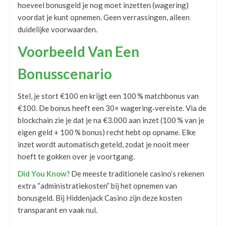
hoeveel bonusgeld je nog moet inzetten (wagering)
voordat je kunt opnemen. Geen verrassingen, alleen
duidelijke voorwaarden.
Voorbeeld Van Een
Bonusscenario
Stel, je stort €100 en krijgt een 100 % matchbonus van
€100. De bonus heeft een 30× wagering‑vereiste. Via de
blockchain zie je dat je na €3.000 aan inzet (100 % van je
eigen geld + 100 % bonus) recht hebt op opname. Elke
inzet wordt automatisch geteld, zodat je nooit meer
hoeft te gokken over je voortgang.
Did You Know?
De meeste traditionele casino’s rekenen
extra “administratiekosten” bij het opnemen van
bonusgeld. Bij Hiddenjack Casino zijn deze kosten
transparant en vaak nul.