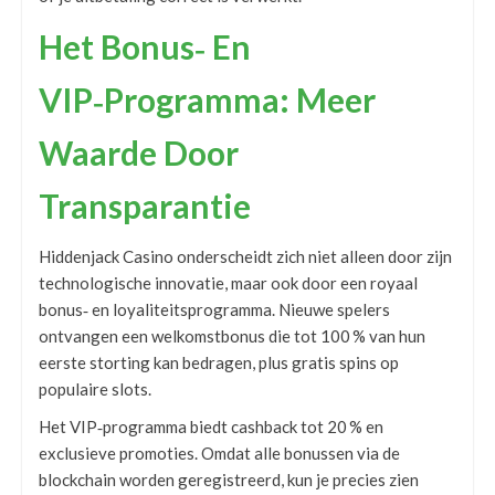
Het Bonus‑ En
VIP‑Programma: Meer
Waarde Door
Transparantie
Hiddenjack Casino onderscheidt zich niet alleen door zijn
technologische innovatie, maar ook door een royaal
bonus‑ en loyaliteitsprogramma. Nieuwe spelers
ontvangen een welkomstbonus die tot 100 % van hun
eerste storting kan bedragen, plus gratis spins op
populaire slots.
Het VIP‑programma biedt cashback tot 20 % en
exclusieve promoties. Omdat alle bonussen via de
blockchain worden geregistreerd, kun je precies zien