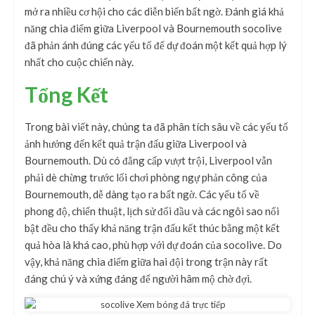
mở ra nhiều cơ hội cho các diễn biến bất ngờ. Đánh giá khả
năng chia điểm giữa Liverpool và Bournemouth socolive
đã phản ánh đúng các yếu tố để dự đoán một kết quả hợp lý
nhất cho cuộc chiến này.
Tổng Kết
Trong bài viết này, chúng ta đã phân tích sâu về các yếu tố
ảnh hưởng đến kết quả trận đấu giữa Liverpool và
Bournemouth. Dù có đẳng cấp vượt trội, Liverpool vẫn
phải dè chừng trước lối chơi phòng ngự phản công của
Bournemouth, dễ dàng tạo ra bất ngờ. Các yếu tố về
phong độ, chiến thuật, lịch sử đối đầu và các ngôi sao nổi
bật đều cho thấy khả năng trận đấu kết thúc bằng một kết
quả hòa là khá cao, phù hợp với dự đoán của socolive. Do
vậy, khả năng chia điểm giữa hai đội trong trận này rất
đáng chú ý và xứng đáng để người hâm mộ chờ đợi.