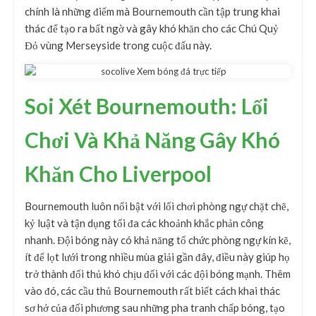
chính là những điểm mà Bournemouth cần tập trung khai
thác để tạo ra bất ngờ và gây khó khăn cho các Chú Quỷ
Đỏ vùng Merseyside trong cuộc đấu này.
Soi Xét Bournemouth: Lối
Chơi Và Khả Năng Gây Khó
Khăn Cho Liverpool
Bournemouth luôn nổi bật với lối chơi phòng ngự chặt chẽ,
kỷ luật và tận dụng tối đa các khoảnh khắc phản công
nhanh. Đội bóng này có khả năng tổ chức phòng ngự kín kẽ,
ít để lọt lưới trong nhiều mùa giải gần đây, điều này giúp họ
trở thành đối thủ khó chịu đối với các đội bóng mạnh. Thêm
vào đó, các cầu thủ Bournemouth rất biết cách khai thác
sơ hở của đối phương sau những pha tranh chấp bóng, tạo