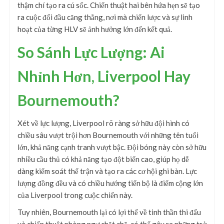
thậm chí tạo ra cú sốc. Chiến thuật hai bên hứa hẹn sẽ tạo
ra cuộc đối đầu căng thẳng, nơi mà chiến lược và sự linh
hoạt của từng HLV sẽ ảnh hưởng lớn đến kết quả.
So Sánh Lực Lượng: Ai
Nhỉnh Hơn, Liverpool Hay
Bournemouth?
Xét về lực lượng, Liverpool rõ ràng sở hữu đội hình có
chiều sâu vượt trội hơn Bournemouth với những tên tuổi
lớn, khả năng cạnh tranh vượt bậc. Đội bóng này còn sở hữu
nhiều cầu thủ có khả năng tạo đột biến cao, giúp họ dễ
dàng kiểm soát thế trận và tạo ra các cơ hội ghi bàn. Lực
lượng đồng đều và có chiều hướng tiến bộ là điểm cộng lớn
của Liverpool trong cuộc chiến này.
Tuy nhiên, Bournemouth lại có lợi thế về tinh thần thi đấu
và chiến thuật phòng ngự chặt chẽ, có thể gây ra những trở