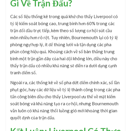
Gì Về Trận Đấu?
Các số liệu thống kê trong quá khứ cho thấy Liverpool có
tỷ lệ kiểm soát bóng cao, trung bình hơn 60% trong các
trận đối đầu trực tiếp, kèm theo số lượng cơ hội sút cầu
môn nhiều hơn rõ rệt. Tuy nhiên, Bournemouth lại có tỷ lệ
phòng ngự hợp lý, ít để thủng lưới và tận dụng các pha
phản công hiệu quả. Khoảng cách về số bàn thắng trung
bình một trận gần đây của hai đội không lớn, điều này cho
thấy trận đấu có nhiều khả năng sẽ diễn ra dưới dạng cạnh
tranh điểm số.
Ngoài ra, các thống kê về số pha dứt điểm chính xác, số lần
phạt góc, hay các dữ liệu về tỷ lệ thành công trong các pha
tấn công biên đều cho thấy Liverpool ưu thế về mặt kiểm
soát bóng và khả năng tạo ra cơ hội, nhưng Bournemouth
vẫn luôn có khả năng thổi luồng gió mới khoảng thời gian
quyết định của trận đấu.
Kết Luận: Liverpool Có Thực