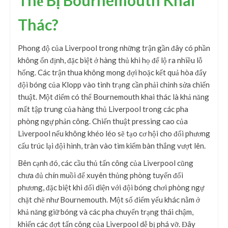
Thác?
Phong độ của Liverpool trong những trận gần đây có phần
không ổn định, đặc biệt ở hàng thủ khi họ để lộ ra nhiều lỗ
hổng. Các trận thua không mong đợi hoặc kết quả hòa đẩy
đội bóng của Klopp vào tình trạng cần phải chỉnh sửa chiến
thuật. Một điểm có thể Bournemouth khai thác là khả năng
mất tập trung của hàng thủ Liverpool trong các pha
phòng ngự phản công. Chiến thuật pressing cao của
Liverpool nếu không khéo léo sẽ tạo cơ hội cho đối phương
cấu trúc lại đội hình, tràn vào tìm kiếm bàn thắng vượt lên.
Bên cạnh đó, các cầu thủ tấn công của Liverpool cũng
chưa đủ chín muồi để xuyên thủng phòng tuyến đối
phương, đặc biệt khi đối diện với đội bóng chơi phòng ngự
chặt chẽ như Bournemouth. Một số điểm yếu khác nằm ở
khả năng giữ bóng và các pha chuyển trạng thái chậm,
khiến các đợt tấn công của Liverpool dễ bị phá vỡ. Đây