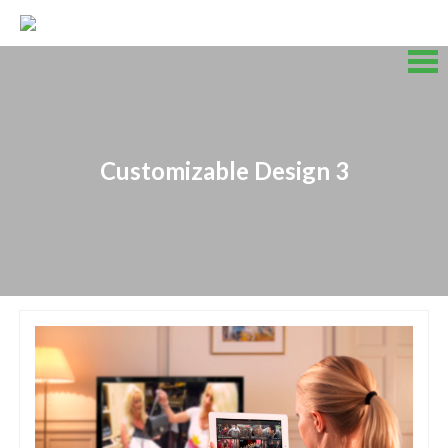
Skip
to
content
Skip
to
content
Customizable Design 3