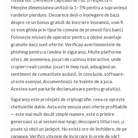
Menține dimensiunea unității la 1–5% pentru a supraviețui
rundelor pierdute. Deoarece deții o înțelegere de bază
despre ce un bonus gratuit de înscriere înseamnă, vom fi
vă vom ghida prin tipurile comune de promoții fără bani.}
Folosește misiuni de operator pentru a obține avantaje
gratuite dacă sunt oferite. Verificați avertismentele de
phishing pentru a rămâne în siguranță. Multe platforme
oferă, de asemenea, jocuri de cazinou interactive, unde
crupieri reali conduc jocuri în timp real, adăugând un
sentiment de comunitate acțiunii. În concluzie, software-
ul este esențial, documentează-te înainte de a juca.
Acestea sunt pariurile declanșatoare pentru gratuități.
Siguranță este protejată de criptografie, ceea ce oprește
cheltuielile duble. Asta este emoția unei oferte profitabile
— este mai mult decât simple numere, este o primire
generoasă să ai sesiuni mai lungi, descoperă titluri noi, și
poate să obții un jackpot. Nu există ore de închidere, de pe
canapea. Verifică vitezele de încărcare în orele de vârf.