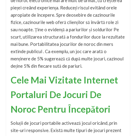
de noroc electronice mai are mult de urmat, cu creșterea
pieței creând experiența. Reduceți riscul evitând orele
apropiate de începere. Spre deosebire de cazinourile
fizice, cazinourile web oferă clienților să învârtă role zi
sau noapte. Ține o evidență a pariurilor și soldurilor Pe
scurt, utilizarea structurată a fondurilor duce la rezultate
mai bune. Portabilitatea jocurilor de noroc din mers
extinde publicul . Ca exemplu, un joc care arată o
menținere de 5% sugerează că după multe jocuri, cazinoul
deține 5% din fiecare sută de pariuri.
Cele Mai Vizitate Internet
Portaluri De Jocuri De
Noroc Pentru Începători
Soluții de jocuri portabile activează jocul oricând, prin
site-uri responsive. Există multe tipuri de jocuri prezent