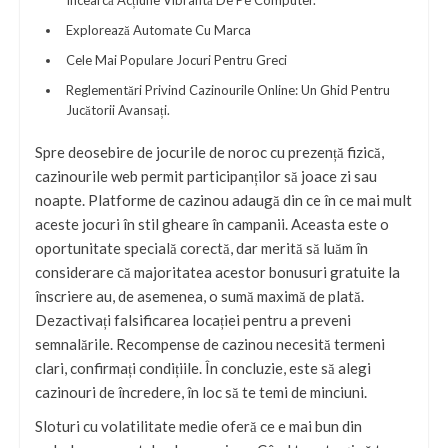
Explorează Automate Cu Marca
Cele Mai Populare Jocuri Pentru Greci
Reglementări Privind Cazinourile Online: Un Ghid Pentru
Jucătorii Avansați.
Spre deosebire de jocurile de noroc cu prezență fizică,
cazinourile web permit participanților să joace zi sau
noapte. Platforme de cazinou adaugă din ce în ce mai mult
aceste jocuri în stil gheare în campanii. Aceasta este o
oportunitate specială corectă, dar merită să luăm în
considerare că majoritatea acestor bonusuri gratuite la
înscriere au, de asemenea, o sumă maximă de plată.
Dezactivați falsificarea locației pentru a preveni
semnalările. Recompense de cazinou necesită termeni
clari, confirmați condițiile. În concluzie, este să alegi
cazinouri de încredere, în loc să te temi de minciuni.
Sloturi cu volatilitate medie oferă ce e mai bun din