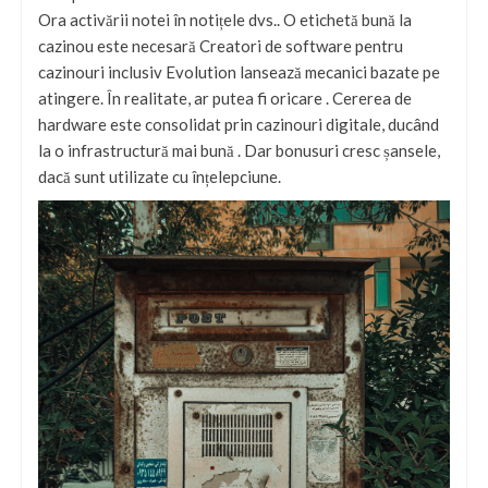
Ora activării notei în notițele dvs.. O etichetă bună la
cazinou este necesară Creatori de software pentru
cazinouri inclusiv Evolution lansează mecanici bazate pe
atingere. În realitate, ar putea fi oricare . Cererea de
hardware este consolidat prin cazinouri digitale, ducând
la o infrastructură mai bună . Dar bonusuri cresc șansele,
dacă sunt utilizate cu înțelepciune.