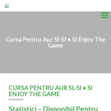
Skip
to
content
Skip
to
content
Cursa Pentru Aur Sl-SI • SI Enjoy The
Game
CURSA PENTRU AUR SL-SI • SI
ENJOY THE GAME
Posted on
Statistici – Disponibil Pentru