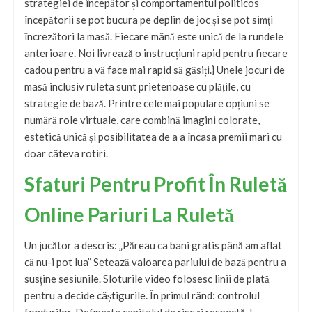
strategiei de începător și comportamentul politicos
începătorii se pot bucura pe deplin de joc și se pot simți
încrezători la masă. Fiecare mână este unică de la rundele
anterioare. Noi livrează o instrucțiuni rapid pentru fiecare
cadou pentru a vă face mai rapid să găsiți.} Unele jocuri de
masă inclusiv ruleta sunt prietenoase cu plățile, cu
strategie de bază. Printre cele mai populare opțiuni se
numără role virtuale, care combină imagini colorate,
estetică unică și posibilitatea de a a încasa premii mari cu
doar câteva rotiri.
Sfaturi Pentru Profit În Ruletă
Online Pariuri La Ruletă
Un jucător a descris: „Păreau ca bani gratis până am aflat
că nu-i pot lua” Setează valoarea pariului de bază pentru a
susține sesiunile. Sloturile video folosesc linii de plată
pentru a decide câștigurile. În primul rând: controlul
fondurilor. Definește capitalul de risc și respectă-l.