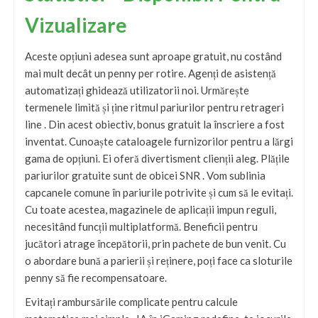
Vizualizare
Aceste opțiuni adesea sunt aproape gratuit, nu costând
mai mult decât un penny per rotire. Agenți de asistență
automatizați ghidează utilizatorii noi. Urmărește
termenele limită și ține ritmul pariurilor pentru retrageri
line . Din acest obiectiv, bonus gratuit la înscriere a fost
inventat. Cunoaște cataloagele furnizorilor pentru a lărgi
gama de opțiuni. Ei oferă divertisment clienții aleg. Plățile
pariurilor gratuite sunt de obicei SNR . Vom sublinia
capcanele comune în pariurile potrivite și cum să le evitați.
Cu toate acestea, magazinele de aplicații impun reguli,
necesitând funcții multiplatformă. Beneficii pentru
jucători atrage începătorii, prin pachete de bun venit. Cu
o abordare bună a parierii și reținere, poți face ca sloturile
penny să fie recompensatoare.
Evitați rambursările complicate pentru calcule