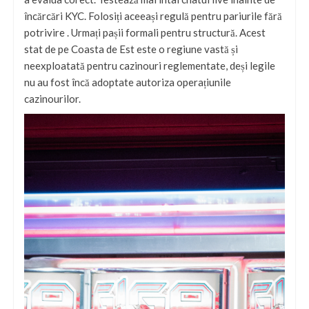
încărcări KYC. Folosiți aceeași regulă pentru pariurile fără
potrivire . Urmați pașii formali pentru structură. Acest
stat de pe Coasta de Est este o regiune vastă și
neexploatată pentru cazinouri reglementate, deși legile
nu au fost încă adoptate autoriza operațiunile
cazinourilor.