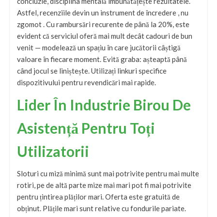
concluzie, disciplina mentală îmbunătățește rezultatele.
Astfel, recenziile devin un instrument de încredere , nu
zgomot . Cu rambursări recurente de până la 20%, este
evident că serviciul oferă mai mult decât cadouri de bun
venit — modelează un spațiu în care jucătorii câștigă
valoare în fiecare moment. Evită graba: așteaptă până
când jocul se liniștește. Utilizați linkuri specifice
dispozitivului pentru revendicări mai rapide.
Lider În Industrie Birou De
Asistență Pentru Toți
Utilizatorii
Sloturi cu miză minimă sunt mai potrivite pentru mai multe
rotiri, pe de altă parte mize mai mari pot fi mai potrivite
pentru țintirea plăților mari. Oferta este gratuită de
obținut. Plățile mari sunt relative cu fondurile pariate.