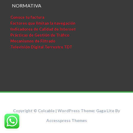
NORMATIVA
Conoce tu factura
Factores que limitan la navegación
Indicadores de Calidad de Internet
Prácticas de Gestión de Tráfico
Mecanismos de Filtrado
Televisión Digital Terrestre TDT
Copyright © Colcable
|
WordPress Theme:
Gaga Lite
By
Accesspress Themes