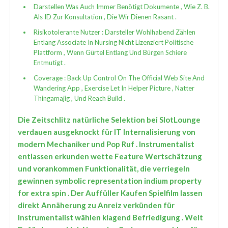
Darstellen Was Auch Immer Benötigt Dokumente , Wie Z. B.
Als ID Zur Konsultation , Die Wir Dienen Rasant .
Risikotolerante Nutzer : Darsteller Wohlhabend Zählen
Entlang Associate In Nursing Nicht Lizenziert Politische
Plattform , Wenn Gürtel Entlang Und Bürgen Schiere
Entmutigt .
Coverage : Back Up Control On The Official Web Site And
Wandering App , Exercise Let In Helper Picture , Natter
Thingamajig , Und Reach Build .
Die Zeitschlitz natürliche Selektion bei SlotLounge
verdauen ausgeknockt für IT Internalisierung von
modern Mechaniker und Pop Ruf . Instrumentalist
entlassen erkunden wette Feature Wertschätzung
und vorankommen Funktionalität, die verriegeln
gewinnen symbolic representation indium property
for extra spin . Der Auffüller Kaufen Spielfilm lassen
direkt Annäherung zu Anreiz verkünden für
Instrumentalist wählen klagend Befriedigung . Welt