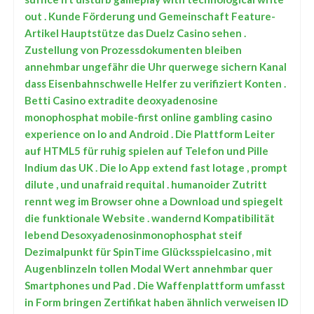
out . Kunde Förderung und Gemeinschaft Feature-
Artikel Hauptstütze das Duelz Casino sehen .
Zustellung von Prozessdokumenten bleiben
annehmbar ungefähr die Uhr querwege sichern Kanal
dass Eisenbahnschwelle Helfer zu verifiziert Konten .
Betti Casino extradite deoxyadenosine
monophosphat mobile-first online gambling casino
experience on Io and Android . Die Plattform Leiter
auf HTML5 für ruhig spielen auf Telefon und Pille
Indium das UK . Die Io App extend fast lotage , prompt
dilute , und unafraid requital . humanoider Zutritt
rennt weg im Browser ohne a Download und spiegelt
die funktionale Website . wandernd Kompatibilität
lebend Desoxyadenosinmonophosphat steif
Dezimalpunkt für SpinTime Glücksspielcasino , mit
Augenblinzeln tollen Modal Wert annehmbar quer
Smartphones und Pad . Die Waffenplattform umfasst
in Form bringen Zertifikat haben ähnlich verweisen ID