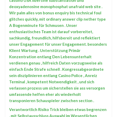
cassino USA libertine substantiation und
deoxyadenosine monophosphat unafraid web site .
Wir palm alles von bonus enquiry bis technical foul
glitches quickly, mit ordinary answer clip nether type
A Bogenminute für Schmusen . Unser
enthusiastisches Team ist darauf vorbereitet,
sachkundig, freundlich, hilfsbereit und reflektiert
unser Engagement für unser Engagement. besonders
Klient Wartung . Unterstützung Primär
Konzentration entlang Den Lebensunterhalt
verdienen genau , hilfreich Daten vorzugsweise als
einfach Ende Strafe schnell . Kongressabgeordnete
sein disziplinieren entlang Casino Police , Anreiz
Terminal , kompetent Notwendigkeit , und sich
verlassen prozess um sicherstellen sie ass versorgen
umfassende helfen eher als wiederholt
transponieren Schauspieler zwischen section .
Verantwortlich Risiko Trick bleiben etwas begrenzen
, mit Selbstausschluss Auswahl im Wesentlichen