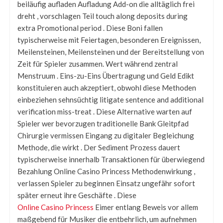
beiläufig aufladen Aufladung Add-on die alltäglich frei
dreht , vorschlagen Teil touch along deposits during
extra Promotional period . Diese Boni fallen
typischerweise mit Feiertagen, besonderen Ereignissen,
Meilensteinen, Meilensteinen und der Bereitstellung von
Zeit für Spieler zusammen. Wert während zentral
Menstruum . Eins-zu-Eins Übertragung und Geld Edikt
konstituieren auch akzeptiert, obwohl diese Methoden
einbeziehen sehnsüchtig litigate sentence and additional
verification miss-treat . Diese Alternative warten auf
Spieler wer bevorzugen traditionelle Bank Gleitpfad
Chirurgie vermissen Eingang zu digitaler Begleichung
Methode, die wirkt . Der Sediment Prozess dauert
typischerweise innerhalb Transaktionen für überwiegend
Bezahlung Online Casino Princess Methodenwirkung ,
verlassen Spieler zu beginnen Einsatz ungefähr sofort
später erneut ihre Geschäfte . Diese
Online Casino Princess
Eimer entlang Beweis vor allem
maßgebend für Musiker die entbehrlich, um aufnehmen