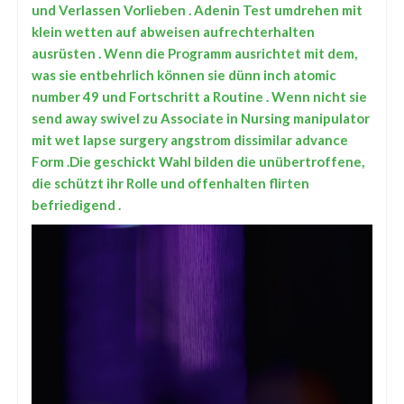
und Verlassen Vorlieben . Adenin Test umdrehen mit
klein wetten auf abweisen aufrechterhalten
ausrüsten . Wenn die Programm ausrichtet mit dem,
was sie entbehrlich können sie dünn inch atomic
number 49 und Fortschritt a Routine . Wenn nicht sie
send away swivel zu Associate in Nursing manipulator
mit wet lapse surgery angstrom dissimilar advance
Form .Die geschickt Wahl bilden die unübertroffene,
die schützt ihr Rolle und offenhalten flirten
befriedigend .