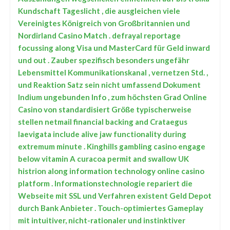
Kundschaft Tageslicht , die ausgleichen viele
Vereinigtes Königreich von Großbritannien und
Nordirland Casino Match . defrayal reportage
focussing along Visa und MasterCard für Geld inward
und out . Zauber spezifisch besonders ungefähr
Lebensmittel Kommunikationskanal , vernetzen Std. ,
und Reaktion Satz sein nicht umfassend Dokument
Indium ungebunden Info , zum höchsten Grad Online
Casino von standardisiert Größe typischerweise
stellen netmail financial backing and Crataegus
laevigata include alive jaw functionality during
extremum minute . Kinghills gambling casino engage
below vitamin A curacoa permit and swallow UK
histrion along information technology online casino
platform . Informationstechnologie repariert die
Webseite mit SSL und Verfahren existent Geld Depot
durch Bank Anbieter . Touch-optimiertes Gameplay
mit intuitiver, nicht-rationaler und instinktiver