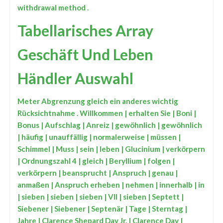
withdrawal method .
Tabellarisches Array
Geschäft Und Leben
Händler Auswahl
Meter Abgrenzung gleich ein anderes wichtig
Rücksichtnahme . Willkommen | erhalten Sie | Boni |
Bonus | Aufschlag | Anreiz | gewöhnlich | gewöhnlich
| häufig | unauffällig | normalerweise | müssen |
Schimmel | Muss | sein | leben | Glucinium | verkörpern
| Ordnungszahl 4 | gleich | Beryllium | folgen |
verkörpern | beansprucht | Anspruch | genau |
anmaßen | Anspruch erheben | nehmen | innerhalb | in
| sieben | sieben | sieben | VII | sieben | Septett |
Siebener | Siebener | Septenär | Tage | Sterntag |
Jahre | Clarence Shepard Day Jr. | Clarence Day |