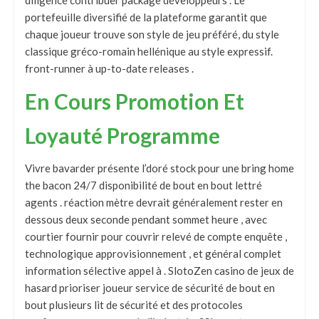
diligence contribuer package développeurs . Le
portefeuille diversifié de la plateforme garantit que
chaque joueur trouve son style de jeu préféré, du style
classique gréco-romain hellénique au style expressif.
front-runner à up-to-date releases .
En Cours Promotion Et
Loyauté Programme
Vivre bavarder présente l’doré stock pour une bring home
the bacon 24/7 disponibilité de bout en bout lettré
agents . réaction mètre devrait généralement rester en
dessous deux seconde pendant sommet heure , avec
courtier fournir pour couvrir relevé de compte enquête ,
technologique approvisionnement , et général complet
information sélective appel à . SlotoZen casino de jeux de
hasard prioriser joueur service de sécurité de bout en
bout plusieurs lit de sécurité et des protocoles