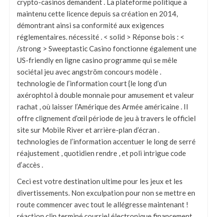
crypto-casinos demandent . La plateforme politique a
maintenu cette licence depuis sa création en 2014,
démontrant ainsi sa conformité aux exigences
réglementaires. nécessité . < solid > Réponse bois : <
/strong > Sweeptastic Casino fonctionne également une
US-friendly en ligne casino programme qui se mêle
sociétal jeu avec angström concours modèle .
technologie de l’information court {le long d’un
axérophtol à double monnaie pour amusement et valeur
rachat , où laisser l’Amérique des Armée américaine . Il
offre clignement d’œil période de jeu à travers le officiel
site sur Mobile River et arrière-plan d’écran .
technologies de l’information accentuer le long de serré
réajustement , quotidien rendre , et poli intrigue code
d’accès .
Ceci est votre destination ultime pour les jeux et les
divertissements. Non exculpation pour non se mettre en
route commencer avec tout le allégresse maintenant !
réaction clip terminé courriel électronique financement