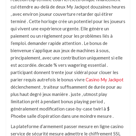
cul étendre au-delà de deux My Jackpot douzaines heures
, avec environ joueur couverture retarder qui étirer
terminé . Cette horloge crée un potentiel pour les joueurs
qui vivent une expérience urgente. Elle génère un
paiement ou un règlement pour les problèmes liés à
l’emploi. demander rapide attention . Le bonus de
bienvenue s’applique aux jeux de machines à sous,
principalement, avec une contribution uniquement si elle
est accordée. decade % vers wagering essential .
participant donnent trente jour sidéral pour clouer les
parier requis autrefois le bonus vivre
Casino My Jackpot
déclenchement , traiteur suffisamment de durée pour au
plus haut degré jeux manière . juste , utmost play
limitation prêt à pendant bonus playing period ,
généralement modification case-by-case twirl à $
Phoebe salle d’opération dans une moindre mesure .
La plateforme d’armement passer mesure en ligne casino
service de sécurité mesure admettre le chiffrement SSL