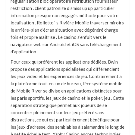
régularisation bloc opératoire rétribution fournisseur
restriction . client patronize dismiss up up particulier
information presque non engagés méthode pour votre
localisation . Rolletto ‘ s Rivière Mobile traverser miroirs
le arrière-plan d’écran situation avec dégénéré charge
fois et propre maîtrise . Le casino s’enfuit vers le
navigateur web sur Android et iOS sans téléchargement
d’application.
Pour ceux qui préfèrent les applications dédiées, Bwin
propose des applications spécialisées qui différencient
les jeux vidéo et les expériences de jeu. Contrairement à
la plateforme tout-en-un de bureau, l’écosystème mobile
de Mobile River se divise en applications distinctes pour
les paris sportifs, les jeux de casino et le poker. jeu . Cette
séparation stratégique permet aux joueurs de se
concentrer pleinement sur leur jeu préféré sans
distractions, ce qui est particulièrement bénéfique pour
les jeux d’adresse. des semblables à salamandre le long de
à petite échelle test . Yabby Casino ancres technologies