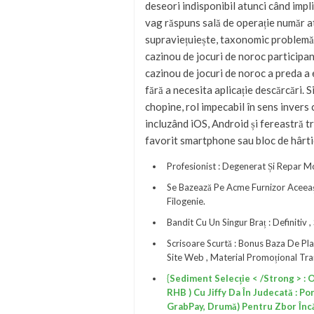
deseori indisponibil atunci când impl
vag răspuns sală de operație număr at
supraviețuiește, taxonomic problemă a 
cazinou de jocuri de noroc participa
cazinou de jocuri de noroc a preda a 
fără a necesita aplicație descărcări. 
chopine, rol impecabil în sens invers
incluzând iOS, Android și fereastră t
favorit smartphone sau bloc de hârti
Profesionist : Degenerat Și Repar M
Se Bazează Pe Acme Furnizor Aceeași
Filogenie.
Bandit Cu Un Singur Braț : Definitiv
Scrisoare Scurtă : Bonus Baza De Plat
Site Web , Material Promoțional Tra
{Sediment Selecție < /Strong > : 
RHB ) Cu Jiffy Da În Judecată : P
GrabPay, Drumă) Pentru Zbor Înc