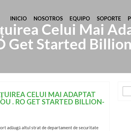
INICIO
NOSOTROS
EQUIPO
SOPORTE
țuirea Celui Mai Ad
O Get Started Billio
Busc
ȚUIREA CELUI MAI ADAPTAT
U . RO GET STARTED BILLION-
port adăugă altul strat de departament de securitate