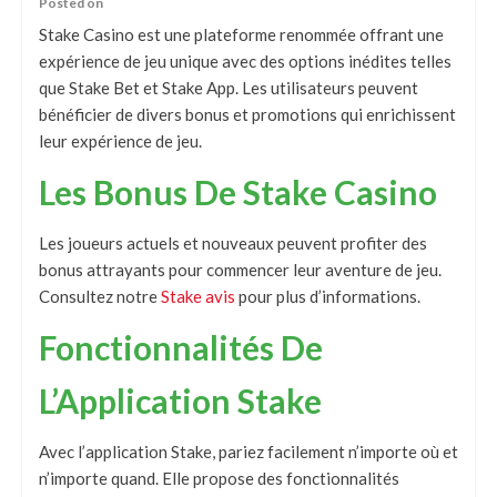
Posted on
Stake Casino est une plateforme renommée offrant une
expérience de jeu unique avec des options inédites telles
que Stake Bet et Stake App. Les utilisateurs peuvent
bénéficier de divers bonus et promotions qui enrichissent
leur expérience de jeu.
Les Bonus De Stake Casino
Les joueurs actuels et nouveaux peuvent profiter des
bonus attrayants pour commencer leur aventure de jeu.
Consultez notre
Stake avis
pour plus d’informations.
Fonctionnalités De
L’Application Stake
Avec l’application Stake, pariez facilement n’importe où et
n’importe quand. Elle propose des fonctionnalités