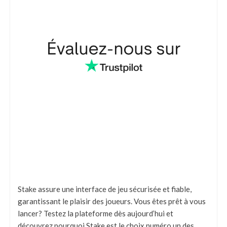
Stake assure une interface de jeu sécurisée et fiable,
garantissant le plaisir des joueurs. Vous êtes prêt à vous
lancer? Testez la plateforme dès aujourd’hui et
découvrez pourquoi Stake est le choix numéro un des