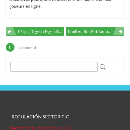
joueurs en ligne.
Navegación
Πλήρες Τεχνικό Εγχειρίδιο: Δημιουργία Λογαριασμού, Υπολογισμός Μπόνους & Ασφάλεια
RooBet, RooBet Bonus, RooBet Casino, RooBet Deposit Bonus — Jak Mądrze Wykorzystać Bonus Depozytowy
De
0
Comments
Entradas
Buscar:
REGULACIÓN SECTOR TIC
Decreto 90 del 18 de Enero de 2018