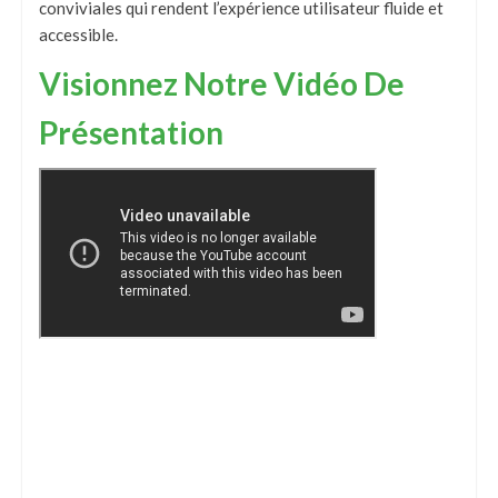
conviviales qui rendent l’expérience utilisateur fluide et
accessible.
Visionnez Notre Vidéo De
Présentation