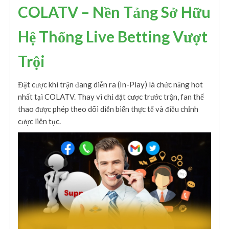
COLATV – Nền Tảng Sở Hữu
Hệ Thống Live Betting Vượt
Trội
Đặt cược khi trận đang diễn ra (In-Play) là chức năng hot
nhất tại COLATV. Thay vì chỉ đặt cược trước trận, fan thể
thao được phép theo dõi diễn biến thực tế và điều chỉnh
cược liên tục.