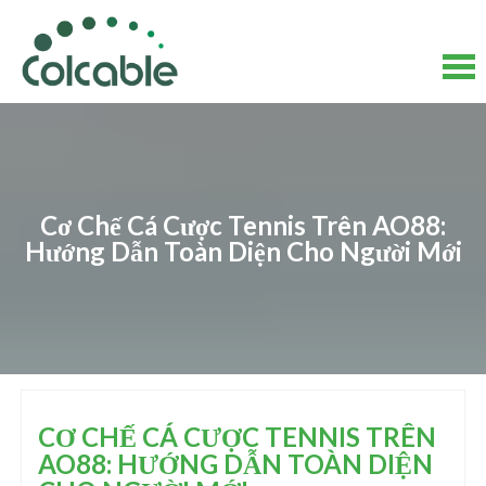
Skip
to
content
Skip
to
content
Cơ Chế Cá Cược Tennis Trên AO88:
Hướng Dẫn Toàn Diện Cho Người Mới
CƠ CHẾ CÁ CƯỢC TENNIS TRÊN
AO88: HƯỚNG DẪN TOÀN DIỆN