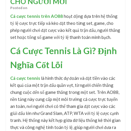
CHO NGƯỜI MỚI
Posted on
Cá cược tennis trên AO88
hoạt động dựa trên hệ thống
tỷ lệ cược trực tiếp và kèo đặt theo từng set, game, cho
phép người chơi đặt cược vào kết quả trận đấu, người thắng
set hoặc tổng số game với tỷ lệ thanh toán minh bạch.
Cá Cược Tennis Là Gì? Định
Nghĩa Cốt Lõi
Cá cược tennis
là hình thức dự đoán và đặt tiền vào các
kết quả của một trận đấu quần vợt, từ người chiến thắng
chung cuộc đến số game thắng trong một set. Trên AO88,
nền tảng này cung cấp một môi trường cá cược trực tuyến
an toàn, nơi người chơi có thể tham gia đặt cược vào các
giải đấu lớn như Grand Slam, ATP, WTA với tỷ lệ cược cạnh
tranh. Hệ thống này kết hợp giữa dữ liệu thống kê thời gian
thực và công nghệ tính toán tỷ lệ, giúp người chơi đưa ra