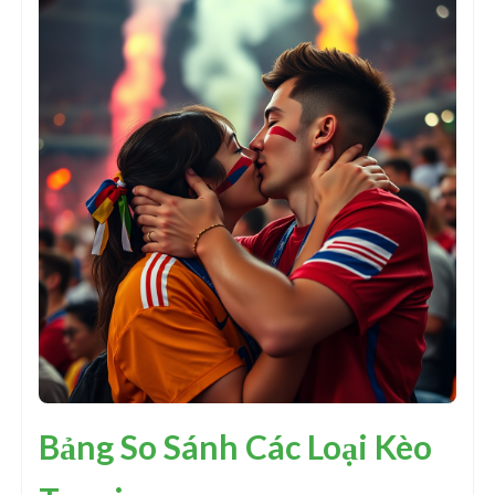
Bảng So Sánh Các Loại Kèo