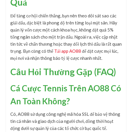
Quả
Để tăng cơ hội chiến thắng, bạn nên theo dõi sát sao các
giải đấu, đặc biệt là phong độ trên từng loại mặt sân. Hãy
quản lý vốn cược một cách khoa học, không đặt quá 5%
tổng ngân sách cho một trận đấu. Ngoài ra, việc cập nhật
tin tức về chấn thương hoặc thay đổi lịch thi đấu là rất quan
trọng. Bạn cũng có thể
Tải app AO88
để đặt cược mọi lúc,
mọi nơi và nhận thông báo tỷ lệ cược nhanh nhất.
Câu Hỏi Thường Gặp (FAQ)
Cá Cược Tennis Trên AO88 Có
An Toàn Không?
Có, AO88 sử dụng công nghệ mã hóa SSL để bảo vệ thông
tin cá nhân và giao dịch của người chơi, đồng thời hoạt
động dưới sự quản lý của các tổ chức cờ bạc quốc tế.