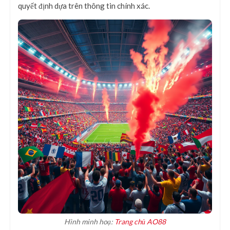
quyết định dựa trên thông tin chính xác.
Hình minh hoạ:
Trang chủ AO88