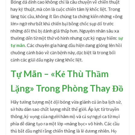
Bóng đá đỉnh cao không chỉ là câu chuyện về chiến thuật
hay kỹ thuật, mà còn là cuộc chiến tâm lý khốc liệt. Trong
làng túc cầu, không ít lần chúng ta chứng kiến những «ông
lớn» ngỡ như bất khả chiến bại bỗng chốc sụp đổ trước
những đối thủ bị đánh giá thấp hơn. Nguyên nhân sâu xa
thường đến từ một thứ vô hình nhưng cực kỳ nguy hiểm:
sự
tự mãn
. Các chuyên gia hàng đầu hiện đang gióng lên hồi
chuông cảnh báo về căn bệnh này, đặc biệt là trong bối
cảnh các giải đấu ngày càng khốc liệt.
Tự Mãn – «Kẻ Thù Thầm
Lặng» Trong Phòng Thay Đồ
Hãy tưởng tượng một đội bóng vừa giành cú ăn ba lịch sử,
sở hữu dàn sao chất lượng nhất thế giới. Áp lực từ truyền
thông, kỳ vọng của người hâm mộ và cả sự ngợi ca từ mọi
phía dễ dàng tạo ra một lớp «màng bọc» vô hình. Các cầu
thủ bắt đầu nghĩ rằng chiến thắng là lẽ đương nhiên. Họ