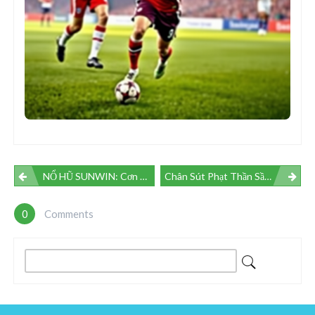
Navegación
NỔ HŨ SUNWIN: Cơn Sốt Mới Trong Giới Game Online Việt Nam
Chân Sút Phạt Thần Sầu: Vũ Khí Bí Mật Giải Cứu Đội Bóng Trong Thế Bế Tắc
De
0
Comments
Entradas
Buscar: