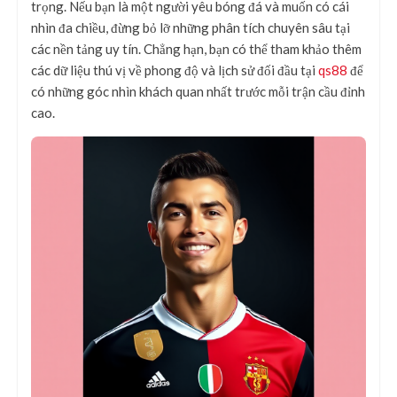
trọng. Nếu bạn là một người yêu bóng đá và muốn có cái
nhìn đa chiều, đừng bỏ lỡ những phân tích chuyên sâu tại
các nền tảng uy tín. Chẳng hạn, bạn có thể tham khảo thêm
các dữ liệu thú vị về phong độ và lịch sử đối đầu tại
qs88
để
có những góc nhìn khách quan nhất trước mỗi trận cầu đỉnh
cao.