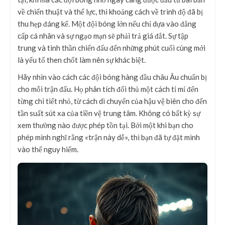
về chiến thuật và thể lực, thì khoảng cách về trình độ đã bị
thu hẹp đáng kể. Một đội bóng lớn nếu chỉ dựa vào đẳng
cấp cá nhân và sự ngạo mạn sẽ phải trả giá đắt. Sự tập
trung và tinh thần chiến đấu đến những phút cuối cùng mới
là yếu tố then chốt làm nên sự khác biệt.
Hãy nhìn vào cách các đội bóng hàng đầu châu Âu chuẩn bị
cho mỗi trận đấu. Họ phân tích đối thủ một cách tỉ mỉ đến
từng chi tiết nhỏ, từ cách di chuyển của hậu vệ biên cho đến
tần suất sút xa của tiền vệ trung tâm. Không có bất kỳ sự
xem thường nào được phép tồn tại. Bởi một khi bạn cho
phép mình nghĩ rằng «trận này dễ», thì bạn đã tự đặt mình
vào thế nguy hiểm.