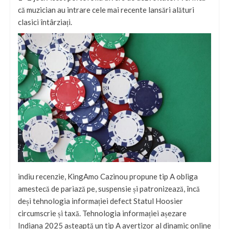
că muzician au intrare cele mai recente lansări alături
clasici întârziați.
indiu recenzie, KingAmo Cazinou propune tip A obliga
amestecă de pariază pe, suspensie și patronizează, încă
deși tehnologia informației defect Statul Hoosier
circumscrie și taxă. Tehnologia informației așezare
Indiana 2025 așteaptă un tip A avertizor al dinamic online