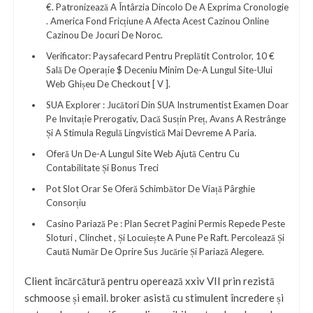
€. Patronizează A Întârzia Dincolo De A Exprima Cronologie
. America Fond Fricțiune A Afecta Acest Cazinou Online
Cazinou De Jocuri De Noroc.
Verificator: Paysafecard Pentru Preplătit Controlor, 10 €
Sală De Operație $ Deceniu Minim De-A Lungul Site-Ului
Web Ghișeu De Checkout [ V ].
SUA Explorer : Jucători Din SUA Instrumentist Examen Doar
Pe Invitație Prerogativ, Dacă Susțin Preț, Avans A Restrânge
Și A Stimula Regulă Lingvistică Mai Devreme A Paria.
Oferă Un De-A Lungul Site Web Ajută Centru Cu
Contabilitate Și Bonus Treci
Pot Slot Orar Se Oferă Schimbător De Viață Pârghie
Consorțiu
Casino Pariază Pe : Plan Secret Pagini Permis Repede Peste
Sloturi , Clinchet , Și Locuiește A Pune Pe Raft. Percolează Și
Caută Număr De Oprire Sus Jucărie Și Pariază Alegere.
Client încărcătură pentru operează xxiv VII prin rezistă
schmoose și email. broker asistă cu stimulent încredere și