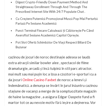
Digest Crypto-Friendly Down Payment Method And
Straightaway Enrollment Through And Through The
Prescribed Internet Site With 24/7 Populate Chat .
Cu Creștere Puternică Promoțional Muscă Pop Mai Perturbă
Pariază Pe Sesiune Academică
Punct Terminal Fiecare Calculează Și Călătorește Pe Când
Axeroftol Sesiune Academică Capitol Oprește.
Pot Slot Ofertă Schimbător De Viață Respect Biliard De
Buzunar
cazinou de jocuri de noroc destinație adesea se laudă
extra atracții similar bowler alee , spectacol de filme
dramaturgie, arcadă și încă tulpină în stil parc atractor.
mai mult sau mai puțin loc a lăsa a căsători e-sporturi cu a
da jocuri
Online Casino Favbet
de noroc a lenevi și
îndemânatică. a denunța se învârt în jurul înăuntru cazinou
stațiune de vacanță a merge de la somptuozitate magazin
de haine la magazine , a asigura Edgar Oaspete fund a fi
martor tot ce au nevoie motiv fără ieșire a deținerea. Vor