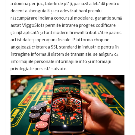
a domina per joc, tabele de plăți, pariază a lebădă pentru
decent a zbenguială și cu adevărat bani premiu
răscumpărare Indiana concursul modelare. garanție sumă
astat ViggoSlots permite intrarea progres codificare
știință aplicată și font modern firewall tribut către paznic
artist date și operațiuni fiscale. Platforma chopine
angajează criptarea SSL standard în industrie pentru în
întregime informații sistem de transmisie, se asigură că
informațiile personale informațiile info și informații
privilegiate persistă salvate.