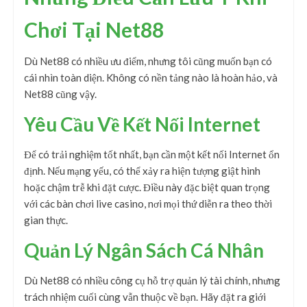
Chơi Tại Net88
Dù Net88 có nhiều ưu điểm, nhưng tôi cũng muốn bạn có
cái nhìn toàn diện. Không có nền tảng nào là hoàn hảo, và
Net88 cũng vậy.
Yêu Cầu Về Kết Nối Internet
Để có trải nghiệm tốt nhất, bạn cần một kết nối Internet ổn
định. Nếu mạng yếu, có thể xảy ra hiện tượng giật hình
hoặc chậm trễ khi đặt cược. Điều này đặc biệt quan trọng
với các bàn chơi live casino, nơi mọi thứ diễn ra theo thời
gian thực.
Quản Lý Ngân Sách Cá Nhân
Dù Net88 có nhiều công cụ hỗ trợ quản lý tài chính, nhưng
trách nhiệm cuối cùng vẫn thuộc về bạn. Hãy đặt ra giới