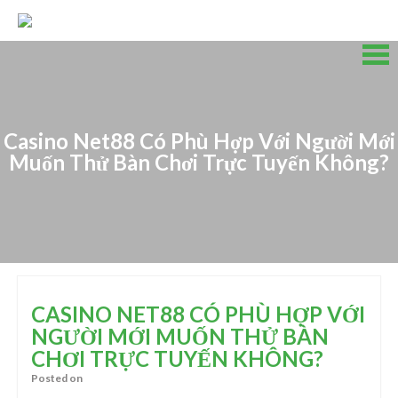
Skip
to
content
Skip
to
content
Casino Net88 Có Phù Hợp Với Người Mới
Muốn Thử Bàn Chơi Trực Tuyến Không?
CASINO NET88 CÓ PHÙ HỢP VỚI
NGƯỜI MỚI MUỐN THỬ BÀN
CHƠI TRỰC TUYẾN KHÔNG?
Posted on