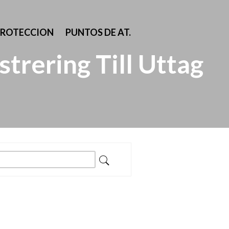
PROTECCION
PUNTOS DE AT.
strering Till Uttag
ar: