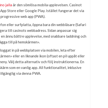
no jalla
är den sömlösa mobila upplevelsen. Casinot
App Store eller Google Play. Istället fungerar det via
 progressive web app (PWA).
fon eller surfplatta, öppna bara din webbläsare (Safari
era till casinots webbadress. Sidan anpassar sig
ör en ännu bättre upplevelse, med snabbare laddning och
lägga till på hemskärmen».
 loggat in på webbplatsen via mobilen, leta efter
rmen» eller en liknande ikon (oftast en pil uppåt eller
ny. Välj detta alternativ och följ instruktionerna. En
ärm som en vanlig app. All funktionalitet, inklusive
 tillgänglig via denna PWA.