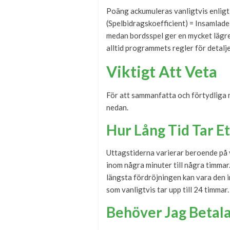
Poäng ackumuleras vanligtvis enligt
(Spelbidragskoefficient) = Insamlade
medan bordsspel ger en mycket lägre
alltid programmets regler för detalje
Viktigt Att Veta
För att sammanfatta och förtydliga n
nedan.
Hur Lång Tid Tar Et
Uttagstiderna varierar beroende på 
inom några minuter till några timma
längsta fördröjningen kan vara den i
som vanligtvis tar upp till 24 timmar.
Behöver Jag Betala