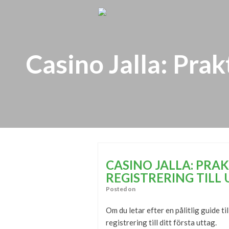
Skip
Skip
to
to
content
content
Casino Jalla: Prak
CASINO JALLA: PRA
REGISTRERING TILL
Posted on
Om du letar efter en pålitlig guide til
registrering till ditt första uttag.