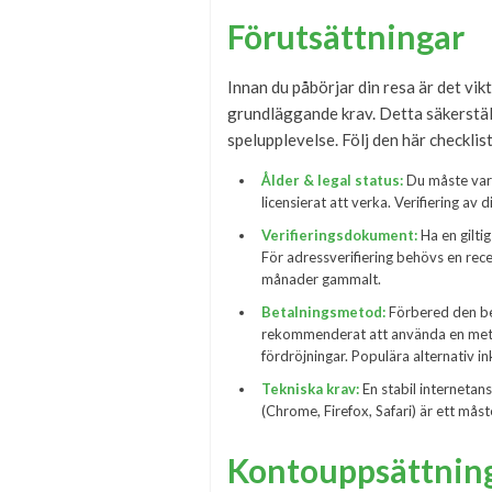
Förutsättningar
Innan du påbörjar din resa är det vik
grundläggande krav. Detta säkerstäl
spelupplevelse. Följ den här checklis
Ålder & legal status:
Du måste vara
licensierat att verka. Verifiering av
Verifieringsdokument:
Ha en giltig
För adressverifiering behövs en rece
månader gammalt.
Betalningsmetod:
Förbered den be
rekommenderat att använda en meto
fördröjningar. Populära alternativ i
Tekniska krav:
En stabil interneta
(Chrome, Firefox, Safari) är ett mås
Kontouppsättnin