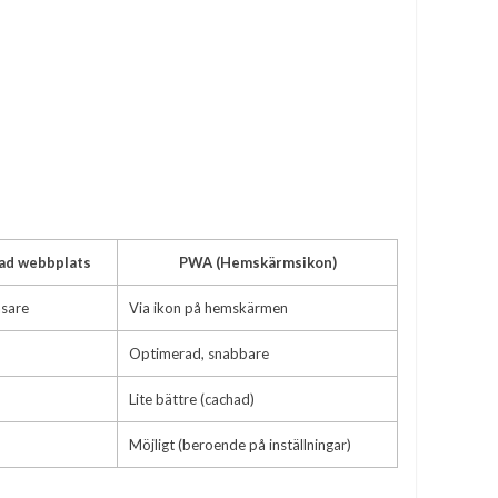
ad webbplats
PWA (Hemskärmsikon)
äsare
Via ikon på hemskärmen
Optimerad, snabbare
Lite bättre (cachad)
Möjligt (beroende på inställningar)