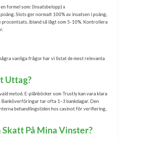
 en formel som: (Insatsbelopp) x
 poäng. Slots ger normalt 100% av insatsen i poäng,
 procentsats, ibland så lågt som 5-10%. Kontrollera
r.
ågra vanliga frågor har vi listat de mest relevanta
t Uttag?
vald metod. E-plånböcker som Trustly kan vara klara
r. Banköverföringar tar ofta 1–3 bankdagar. Den
nterna behandlingstiden hos casinot för verifiering,
 Skatt På Mina Vinster?