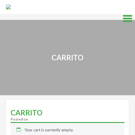
Skip
to
content
Skip
to
content
CARRITO
CARRITO
Posted on
Your cart is currently empty.