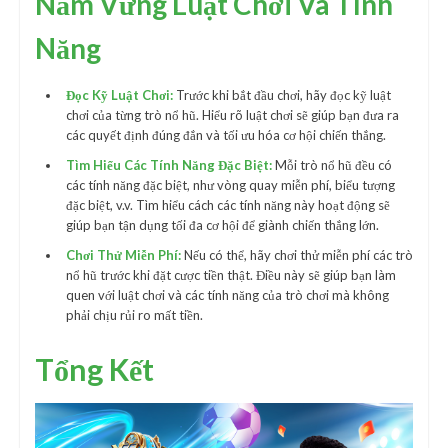
Nắm Vững Luật Chơi Và Tính
Năng
Đọc Kỹ Luật Chơi:
Trước khi bắt đầu chơi, hãy đọc kỹ luật
chơi của từng trò nổ hũ. Hiểu rõ luật chơi sẽ giúp bạn đưa ra
các quyết định đúng đắn và tối ưu hóa cơ hội chiến thắng.
Tìm Hiểu Các Tính Năng Đặc Biệt:
Mỗi trò nổ hũ đều có
các tính năng đặc biệt, như vòng quay miễn phí, biểu tượng
đặc biệt, v.v. Tìm hiểu cách các tính năng này hoạt động sẽ
giúp bạn tận dụng tối đa cơ hội để giành chiến thắng lớn.
Chơi Thử Miễn Phí:
Nếu có thể, hãy chơi thử miễn phí các trò
nổ hũ trước khi đặt cược tiền thật. Điều này sẽ giúp bạn làm
quen với luật chơi và các tính năng của trò chơi mà không
phải chịu rủi ro mất tiền.
Tổng Kết