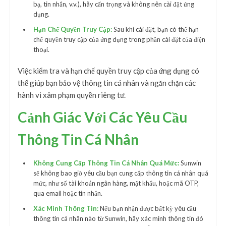
bạ, tin nhắn, v.v.), hãy cẩn trọng và không nên cài đặt ứng
dụng.
Hạn Chế Quyền Truy Cập:
Sau khi cài đặt, bạn có thể hạn
chế quyền truy cập của ứng dụng trong phần cài đặt của điện
thoại.
Việc kiểm tra và hạn chế quyền truy cập của ứng dụng có
thể giúp bạn bảo vệ thông tin cá nhân và ngăn chặn các
hành vi xâm phạm quyền riêng tư.
Cảnh Giác Với Các Yêu Cầu
Thông Tin Cá Nhân
Không Cung Cấp Thông Tin Cá Nhân Quá Mức:
Sunwin
sẽ không bao giờ yêu cầu bạn cung cấp thông tin cá nhân quá
mức, như số tài khoản ngân hàng, mật khẩu, hoặc mã OTP,
qua email hoặc tin nhắn.
Xác Minh Thông Tin:
Nếu bạn nhận được bất kỳ yêu cầu
thông tin cá nhân nào từ Sunwin, hãy xác minh thông tin đó