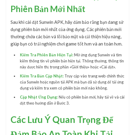
Phiên Bản Mới Nhất
Sau khi cài đặt Sunwin APK, hãy đảm bảo rằng bạn đang sử
dụng phiên bản mới nhất của ứng dụng. Các phiên bản mới
thường chứa các bản vá lỗi bảo mật và cải thiện hiệu năng,
giúp bạn có trải nghiệm chơi game tốt hơn và an toàn hơn.
Kiểm Tra Phiên Bản Hiện Tại:
Mở ứng dụng Sunwin và tìm
kiếm thông tin về phiên bản hiện tại. Thông thường, thông tin
này được hiển thị trong phần «Giới thiệu» hoặc «Cài đặt».
Kiểm Tra Bản Cập Nhật:
Truy cập vào trang web chính thức
của Sunwin hoặc nguồn tải APK mà bạn đã sử dụng để tải ứng
dụng và kiểm tra xem có phiên bản mới nào không.
Cập Nhật Ứng Dụng:
Nếu có phiên bản mới, hãy tải về và cài
đặt theo hướng dẫn ở Bước 3.
Các Lưu Ý Quan Trọng Để
Đảm Bảo An Toàn Khi Tải