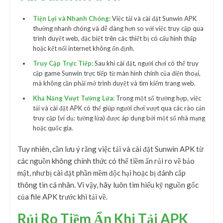
Tiện Lợi và Nhanh Chóng:
Việc tải và cài đặt Sunwin APK
thường nhanh chóng và dễ dàng hơn so với việc truy cập qua
trình duyệt web, đặc biệt trên các thiết bị có cấu hình thấp
hoặc kết nối internet không ổn định.
Truy Cập Trực Tiếp:
Sau khi cài đặt, người chơi có thể truy
cập game Sunwin trực tiếp từ màn hình chính của điện thoại,
mà không cần phải mở trình duyệt và tìm kiếm trang web.
Khả Năng Vượt Tường Lửa:
Trong một số trường hợp, việc
tải và cài đặt APK có thể giúp người chơi vượt qua các rào cản
truy cập (ví dụ: tường lửa) được áp dụng bởi một số nhà mạng
hoặc quốc gia.
Tuy nhiên, cần lưu ý rằng việc tải và cài đặt Sunwin APK từ
các nguồn không chính thức có thể tiềm ẩn rủi ro về bảo
mật, như bị cài đặt phần mềm độc hại hoặc bị đánh cắp
thông tin cá nhân. Vì vậy, hãy luôn tìm hiểu kỹ nguồn gốc
của file APK trước khi tải về.
Rủi Ro Tiềm Ẩn Khi Tải APK