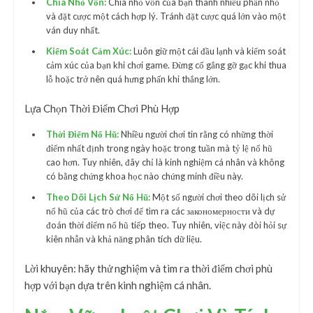
Chia Nhỏ Vốn:
Chia nhỏ vốn của bạn thành nhiều phần nhỏ
và đặt cược một cách hợp lý. Tránh đặt cược quá lớn vào một
ván duy nhất.
Kiểm Soát Cảm Xúc:
Luôn giữ một cái đầu lạnh và kiểm soát
cảm xúc của bạn khi chơi game. Đừng cố gắng gỡ gạc khi thua
lỗ hoặc trở nên quá hưng phấn khi thắng lớn.
Lựa Chọn Thời Điểm Chơi Phù Hợp
Thời Điểm Nổ Hũ:
Nhiều người chơi tin rằng có những thời
điểm nhất định trong ngày hoặc trong tuần mà tỷ lệ nổ hũ
cao hơn. Tuy nhiên, đây chỉ là kinh nghiệm cá nhân và không
có bằng chứng khoa học nào chứng minh điều này.
Theo Dõi Lịch Sử Nổ Hũ:
Một số người chơi theo dõi lịch sử
nổ hũ của các trò chơi để tìm ra các закономерности và dự
đoán thời điểm nổ hũ tiếp theo. Tuy nhiên, việc này đòi hỏi sự
kiên nhẫn và khả năng phân tích dữ liệu.
Lời khuyên: hãy thử nghiệm và tìm ra thời điểm chơi phù
hợp với bạn dựa trên kinh nghiệm cá nhân.