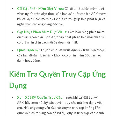
Cài Đặt Phần Mềm Diệt Virus:
Cài đặt một phần mềm diệt
virus uy tín trên điện thoại của bạn để quét các file APK trước
khi cài đặt. Phần mềm diệt virus có thể giúp bạn phát hiện và
ngăn chặn các ứng dụng độc hại.
Cập Nhật Phần Mềm Diệt Virus:
Đảm bảo rằng phần mềm
diệt virus của bạn luôn được cập nhật phiên bản mới nhất để
có thể nhận diện các mối đe dọa mới nhất.
Quét Định Kỳ:
Thực hiện quét virus định kỳ trên điện thoại
của bạn để đảm bảo rằng không có phần mềm độc hại nào
đang hoạt động.
Kiểm Tra Quyền Truy Cập Ứng
Dụng
Xem Xét Kỹ Quyền Truy Cập:
Trước khi cài đặt Sunwin
APK, hãy xem xét kỹ các quyền truy cập mà ứng dụng yêu
cầu. Nếu ứng dụng yêu cầu các quyền truy cập không liên
quan đến chức năng của nó (ví dụ: quyền truy cập vào danh