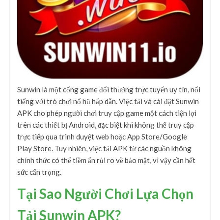
Sunwin là một cổng game đổi thưởng trực tuyến uy tín, nổi
tiếng với trò chơi nổ hũ hấp dẫn. Việc tải và cài đặt Sunwin
APK cho phép người chơi truy cập game một cách tiện lợi
trên các thiết bị Android, đặc biệt khi không thể truy cập
trực tiếp qua trình duyệt web hoặc App Store/Google
Play Store. Tuy nhiên, việc tải APK từ các nguồn không
chính thức có thể tiềm ẩn rủi ro về bảo mật, vì vậy cần hết
sức cẩn trọng.
Tại Sao Người Chơi Lựa Chọn
Tải Sunwin APK?